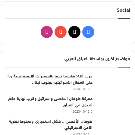
Social
ف
ا
ي
X
Y
ن
س
o
س
مواضيع اخرى بواسطة العراق العربي
ب
u
ت
حزب الله: هاجمنا حيفا بالمسيرات الانقضاضية ردا
و
T
ق
على المجازر الاسرائيلية بجنوب لبنان
2024-10-13
ك
u
ر
معركة طوفان الاقصى واسرائيل وقرب نهاية حكم
b
ا
الذيول في العراق
2023-10-12
e
م
طوفان الأقصى .. فشل استخباري وسقوط نظرية
الأمن الاسرائيلي
2023-10-11