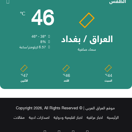
الطقس
46
℃
العراق / بغداد
46º - 38º
8%
6.57 كيلومتر/ساعة
سماء صافية
47
46
44
℃
℃
℃
السبت
الأحد
الأثنين
موقع العراق العربي
| © Copyright 2026, All Rights Reserved
الرئيسية
اخبار عراقية
اخبار اقليمية ودولية
اصدارات ادبية
مقالات