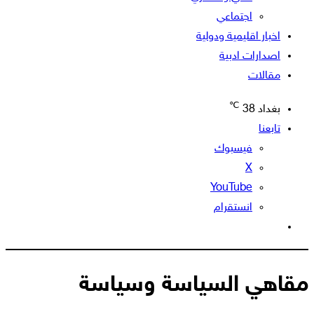
اجتماعي
اخبار اقليمية ودولية
اصدارات ادبية
مقالات
℃
بغداد
38
تابعنا
فيسبوك
‫X
‫YouTube
انستقرام
الوضع
المظلم
مقاهي السياسة وسياسة