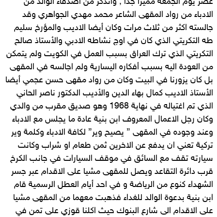
عصر يوم الجمعة مميزا جدا , وأتذكر من أصدقاء الوالد من
الادباء من رواد المقهى الشاعر محمد مهدي الجواهري وقد
جالسته اكثر من ثلاث مرات وكان أيضا الاديب والمؤرخ سليم
طه التكريتي الذي كان في اوج نشاطه الادبي والأستاذ صالح
التكريتي الذي ترك العراق بسبب العمل في الكويت ولم يتمكن
من العودة اليه بسبب أفكاره اليسارية ولم اجالسه في المقهى
بل كان يزورنا في البيت وكان من رواد مقهى حسن عجمي أيضا
الأستاذ الاديب كمال بهاء الدين والأديب الدكتور ناصر الحاني
الذي تم اغتياله في نهاية 1968 وهو صديق مقرب من والدي
وكان رجل الاعمال المعروف ابن بنية عادة ما يجلس مع الادباء
وعند وجوده في المقهى ” يصيح وير” لكافة الادباء وكلمة وير
تركية تعني ان يدفع عن الاخرين ثمن طعام او شراب وكانت
سيارته تقف مع السائق في موقف السيارات في جانب الكرخ
قرب دائرة التقاعد ويصل للمقهى مشيا على الاقدام عبر جسر
الشهداء كنوع من الرياضة و في احد أيام العطل الرسمية قام
ابن بنية بدعوة الوالد للغداء فذهبت معهما من المقهى مشيا
على الاقدام الى شارع البنوك حيث اكلنا قوزي على تمن في