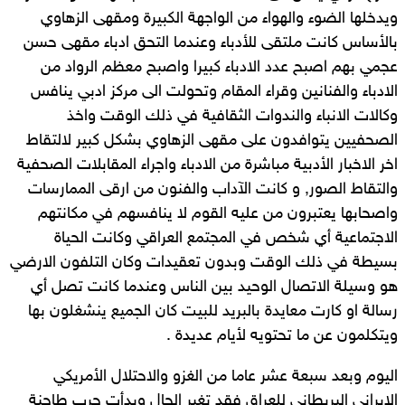
ويدخلها الضوء والهواء من الواجهة الكبيرة ومقهى الزهاوي
بالأساس كانت ملتقى للأدباء وعندما التحق ادباء مقهى حسن
عجمي بهم اصبح عدد الادباء كبيرا واصبح معظم الرواد من
الادباء والفنانين وقراء المقام وتحولت الى مركز ادبي ينافس
وكالات الانباء والندوات الثقافية في ذلك الوقت واخذ
الصحفيين يتوافدون على مقهى الزهاوي بشكل كبير لالتقاط
اخر الاخبار الأدبية مباشرة من الادباء واجراء المقابلات الصحفية
والتقاط الصور, و كانت الآداب والفنون من ارقى الممارسات
واصحابها يعتبرون من عليه القوم لا ينافسهم في مكانتهم
الاجتماعية أي شخص في المجتمع العراقي وكانت الحياة
بسيطة في ذلك الوقت وبدون تعقيدات وكان التلفون الارضي
هو وسيلة الاتصال الوحيد بين الناس وعندما كانت تصل أي
رسالة او كارت معايدة بالبريد للبيت كان الجميع ينشغلون بها
ويتكلمون عن ما تحتويه لأيام عديدة .
اليوم وبعد سبعة عشر عاما من الغزو والاحتلال الأمريكي
الإيراني البريطاني للعراق فقد تغير الحال وبدأت حرب طاحنة