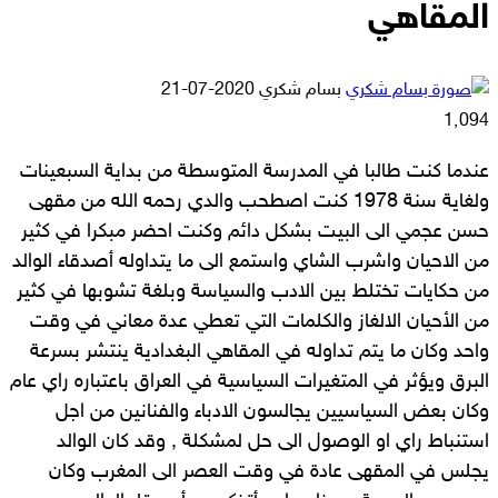
المقاهي
أرسل
بسام شكري
2020-07-21
بريدا
1٬094
إلكترونيا
عندما كنت طالبا في المدرسة المتوسطة من بداية السبعينات
ولغاية سنة 1978 كنت اصطحب والدي رحمه الله من مقهى
حسن عجمي الى البيت بشكل دائم وكنت احضر مبكرا في كثير
من الاحيان واشرب الشاي واستمع الى ما يتداوله أصدقاء الوالد
من حكايات تختلط بين الادب والسياسة وبلغة تشوبها في كثير
من الأحيان الالغاز والكلمات التي تعطي عدة معاني في وقت
واحد وكان ما يتم تداوله في المقاهي البغدادية ينتشر بسرعة
البرق ويؤثر في المتغيرات السياسية في العراق باعتباره راي عام
وكان بعض السياسيين يجالسون الادباء والفنانين من اجل
استنباط راي او الوصول الى حل لمشكلة , وقد كان الوالد
يجلس في المقهى عادة في وقت العصر الى المغرب وكان