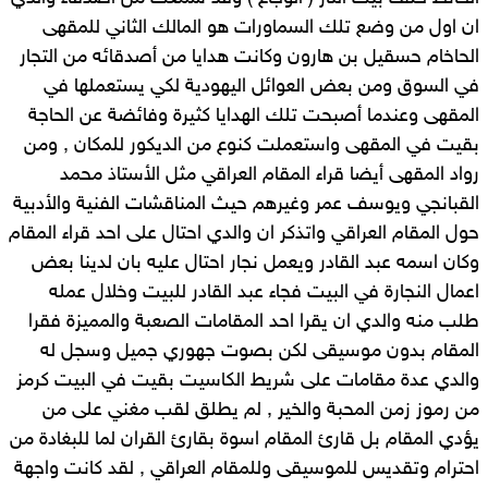
ان اول من وضع تلك السماورات هو المالك الثاني للمقهى
الحاخام حسقيل بن هارون وكانت هدايا من أصدقائه من التجار
في السوق ومن بعض العوائل اليهودية لكي يستعملها في
المقهى وعندما أصبحت تلك الهدايا كثيرة وفائضة عن الحاجة
بقيت في المقهى واستعملت كنوع من الديكور للمكان , ومن
رواد المقهى أيضا قراء المقام العراقي مثل الأستاذ محمد
القبانجي ويوسف عمر وغيرهم حيث المناقشات الفنية والأدبية
حول المقام العراقي واتذكر ان والدي احتال على احد قراء المقام
وكان اسمه عبد القادر ويعمل نجار احتال عليه بان لدينا بعض
اعمال النجارة في البيت فجاء عبد القادر للبيت وخلال عمله
طلب منه والدي ان يقرا احد المقامات الصعبة والمميزة فقرا
المقام بدون موسيقى لكن بصوت جهوري جميل وسجل له
والدي عدة مقامات على شريط الكاسيت بقيت في البيت كرمز
من رموز زمن المحبة والخير , لم يطلق لقب مغني على من
يؤدي المقام بل قارئ المقام اسوة بقارئ القران لما للبغادة من
احترام وتقديس للموسيقى وللمقام العراقي , لقد كانت واجهة