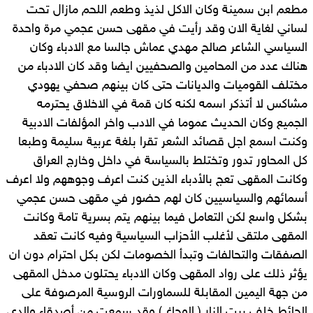
مطعم ابن سمينة وكان الاكل لذيذ وطعم اللحم مازال تحت
لساني لغاية الان وقد رأيت في مقهى حسن عجمي مرة واحدة
السياسي الشاعر صالح مهدي عماش جالسا مع الادباء وكان
هناك عدد من المحامين والصحفيين ايضا وقد كان الادباء من
مختلف القوميات والديانات حتى كان بينهم صحفي يهودي
مشاكس لا أتذكر اسمه لكنه كان قمة في الاخلاق يحترمه
الجميع وكان الحديث عموما في الادب واخر المؤلفات الادبية
وكنت اسمع اجل قصائد الشعر تقرا بلغة عربية سليمة وطبعا
كل المحاور تدور وتختلط بالسياسة في داخل وخارج العراق
وكانت المقهى تعج بالأدباء الذين كنت اعرف وجوههم ولا اعرف
أسمائهم والسياسيين كان لهم حضور في مقهى حسن عجمي
بشكل واسع لكن التعامل فيما بينهم يتم بسرية تامة وكانت
المقهى ملتقى لأغلب الأحزاب السياسية وفيه كانت تعقد
الصفقات والتحالفات وتبدأ الخصومات لكن بكل احترام دون ان
يؤثر ذلك على رواد المقهى وكان الادباء يحتلون مدخل المقهى
من جهة اليمين المقابلة للسماورات الروسية المرصوفة على
الحائط خلف بيت النار ( الوجاغ ) وقد سمعت من أصدقاء والدي