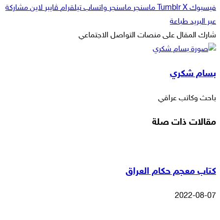
فيسبوك
‫X
ماسنجر
ماسنجر
واتساب
تيلقرام
ڤايبر
لاين
مشاركة
عبر البريد
طباعة
شارك المقال على منصات التواصل الاجتماعي
‫X
لاين
ڤايبر
طباعة
تيلقرام
ماسنجر
ماسنجر
مشاركة
واتساب
فيسبوك
عبر
بسام شكري
البريد
باحث وكاتب عراقي
مقالات ذات صلة
كتاب معجم حكام العراق
2022-08-07