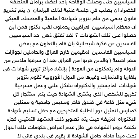
السياسيين حتى وصلت الوقاحة بأحد أعضاء برلمان المنطقة
الخضراء ان يطلب في جلسة علنية لذلك البرلمان ان يتم تشريع
قانون يحمي من قام بتزوير شهادته العلمية والمضحك المبكي
ان معظم السياسيين العراقيين يحملون لقب دكتور فمن اين
حصلوا على تلك الشهادات ؟ لقد تفتق ذهن احد السياسيين
الفاسدين عن فكرة شيطانية بان قام بالتعاون مع بعض
السياسيين الفاسدين المقيمين خارج العراق والحاملين لجوازات
سفر اجنبية ( والذين هربوا من العراق بعد ان سرقوا ملايين من
الدولة ولم يتمكنون من العودة ) بإنشاء مراكز تزوير شهادات في
بلغاريا والدنمارك وغيرها من الدول الأوروبية تقوم بتزوير
شهادات الماجستير والدكتوراه بشكل علني وعمل مسرحية
تخريج للشخص الذي يشتري الشهادة حيث يتم استئجار كل
شيء مثل قاعة في فندق فاخر وملابس جامعية و ممثلين
كمبارس لتمثيل دور الطلبة المتخرجين مع حفل تسليم شهادة
الدكتوراه المزيفة حيث يتم تصوير ذلك المشهد التمثيلي كجزء
تكلفة تزوير الشهادة في ظل عدم اعتراض حكومات تلك الدول
تحت مبدأ مادام حامل الشهادة لا يقيم في بلدي فاني لا