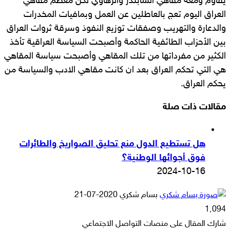
يقاوم ومعه مقاهي الشابندر والزهاوي لكن معظم مقاهي
العراق اليوم تعج بالعاطلين عن العمل وبمافيات المخدرات
والدعارة والتهريب وصفقات توزيع النفوذ وسرقة ثروات العراق
بين الأحزاب الطائفية الحاكمة وأصبحت السياسة العراقية تأخذ
الكثير من مفرداتها من تلك المقاهي وأصبحت سياسة المقاهي
هي التي تحكم العراق بعد ان كانت مقاهي الادب والسياسة من
يحكم العراق.
مقالات ذات صلة
هل تستطيع الدول منع تحليق الصواريخ والطائرات
فوق أجوائها الوطنية؟
2024-10-16
أرسل
بسام شكري
2020-07-21
بريدا
1٬094
إلكترونيا
شارك المقال على منصات التواصل الاجتماعي