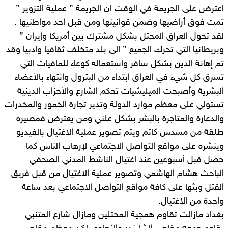
اعترض على الجريمة في الوقت ان الجريمة ” عملية التزوير ”
تمت فوق أراضيها وضمن قوانينها ومن قبل احد مواطنيها .
لقد تحول العراق المحتل بشكل مشترك بين أمريكا وإيران ”
وبريطانيا التي تحرك الجميع ” الى بلد متخلف ثقافيا وادبيا وقد
تم إهانة الدين بشكل سافر واستعماله كوعاء للمافيات التي
تسرق كل شيء في العراق ابتداء من البترول وانتهاء بالأعضاء
البشرية وأصبحت الميليشيات تحكم الشارع والأحزاب الدينية
تستولي على معظم موارد الدولة وتدير تجارة الخمور والمخدرات
والدعارة والمتاجرة بالبشر بشكل علني ومن يعترض فمصيره
طلقة من مسدس كاتم ويتم تصوير عملية الاغتيال بالفيديو
وينشره على مواقع التواصل الاجتماعي لإرهاب الناس كما
حصل قبل أسبوعين عند اغتيال الناشط المدني الصحفي
الباحث هشام الهاشمي وتصوير عملية الاغتيال من قبل فريق
القتل وبثها على كافة مواقع التواصل الاجتماعي بعد ساعة
واحدة من الاغتيال.
بغداد مازالت تقاوم همجية المحتلين ومازال شارع المتنبي