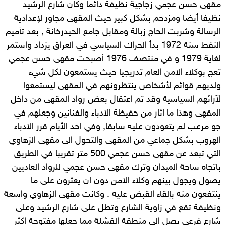
مقهى حسن عجمي زجاجية نظيفة دائما وكان شارع الرشيد
نظيفا أيضا ومزدحم بشكل كبير حيث المقهى مجاور لإعدادية
الرسالة وشربت الحاج زبالة ومقابل جامع الحيدرخانة , بعد تأميم
النفط سنة 1972 بدأ الحراك السياسي في العراق يزداد واستمر
لغاية 1979 و في منتصف 1976 أصبحت مقهى حسن عجمي
تعج بوكلاء الامن العام تدريجيا حيث يستمعون لكل شيء
ولديهم قوائم لأشخاص ينتظرونهم في المقهى ليستمعوا
لآرائهم السياسية وقد تم اعتقال بعض رواد المقهى من داخل
المقهى وهذا ما اثار من حفيظة الادباء والفنانين وجعلهم في
جو مرعب لم يتعودون عليه سابقا, وفي احد الأيام قرر الادباء
الهروب بشكل جماعي من المقهى والتحول الى مقهى الزهاوي
التي تبعد عن مقهى حسن عجمي 500 متر تقريبا في الطريق
باتجاه ساحة الميدان وترك مقهى حسن عجمي للرواد العاديين
يصول ويجول بينهم وكلاء الامن دون ان يعثرون على ما
ينتفعون منه بإلقاء القبض عليه . وكانت مقهى الزهاوي واسعة
ونظيفة تقع في زاوية الشارع وتطل على شارع الرشيد وعلى
شارع فرعي يصل الى منطقة القشلة مما جعلها مفتوحة اكثر