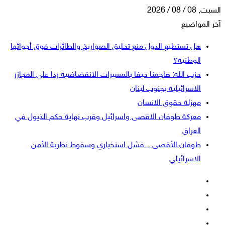
السبت, 08 / 08 / 2026
آخر المواضيع
هل تستطيع الدول منع تحليق الصواريخ والطائرات فوق أجوائها
الوطنية؟
حزب الله: هاجمنا حيفا بالمسيرات الانقضاضية ردا على المجازر
الاسرائيلية بجنوب لبنان
مهزلة حقوق الانسان
معركة طوفان الاقصى واسرائيل وقرب نهاية حكم الذيول في
العراق
طوفان الأقصى .. فشل استخباري وسقوط نظرية الأمن
الاسرائيلي
فيسبوك
‫X
‫YouTube
انستقرام