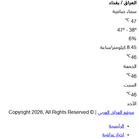
العراق / بغداد
سماء صافية
℃
47
47º - 38º
6%
8.45 كيلومتر/ساعة
℃
46
الجمعة
℃
46
السبت
℃
46
الأحد
موقع العراق العربي
| © Copyright 2026, All Rights Reserved
الرئيسية
اخبار عراقية