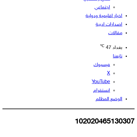
اجتماعي
اخبار اقليمية ودولية
اصدارات ادبية
مقالات
℃
بغداد
47
تابعنا
فيسبوك
‫X
‫YouTube
انستقرام
الوضع المظلم
102020465130307