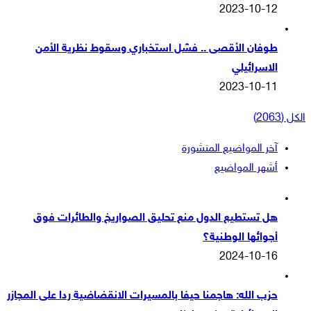
2023-10-12
طوفان الأقصى .. فشل استخباري وسقوط نظرية الأمن
الاسرائيلي
2023-10-11
الكل (2063)
آخر المواضيع المنشورة
أشهر المواضيع
هل تستطيع الدول منع تحليق الصواريخ والطائرات فوق
أجوائها الوطنية؟
2024-10-16
حزب الله: هاجمنا حيفا بالمسيرات الانقضاضية ردا على المجازر