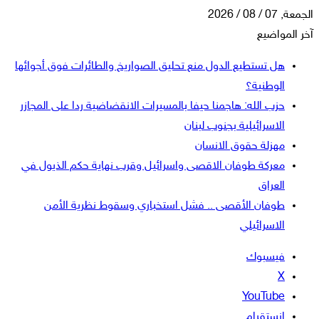
الجمعة, 07 / 08 / 2026
آخر المواضيع
هل تستطيع الدول منع تحليق الصواريخ والطائرات فوق أجوائها
الوطنية؟
حزب الله: هاجمنا حيفا بالمسيرات الانقضاضية ردا على المجازر
الاسرائيلية بجنوب لبنان
مهزلة حقوق الانسان
معركة طوفان الاقصى واسرائيل وقرب نهاية حكم الذيول في
العراق
طوفان الأقصى .. فشل استخباري وسقوط نظرية الأمن
الاسرائيلي
فيسبوك
‫X
‫YouTube
انستقرام