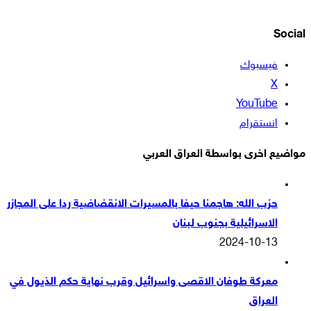
Social
فيسبوك
‫X
‫YouTube
انستقرام
مواضيع اخرى بواسطة العراق العربي
حزب الله: هاجمنا حيفا بالمسيرات الانقضاضية ردا على المجازر
الاسرائيلية بجنوب لبنان
2024-10-13
معركة طوفان الاقصى واسرائيل وقرب نهاية حكم الذيول في
العراق