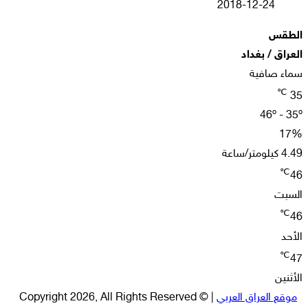
2018-12-24
الطقس
العراق / بغداد
سماء صافية
℃
35
46º - 35º
17%
4.49 كيلومتر/ساعة
℃
46
السبت
℃
46
الأحد
℃
47
الأثنين
موقع العراق العربي
| © Copyright 2026, All Rights Reserved