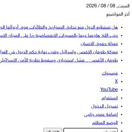
السبت, 08 / 08 / 2026
آخر المواضيع
هل تستطيع الدول منع تحليق الصواريخ والطائرات فوق أجوائها الو
حزب الله: هاجمنا حيفا بالمسيرات الانقضاضية ردا على المجازر الاسر
مهزلة حقوق الانسان
معركة طوفان الاقصى واسرائيل وقرب نهاية حكم الذيول في العرا
طوفان الأقصى .. فشل استخباري وسقوط نظرية الأمن الاسرائيلي
فيسبوك
‫X
‫YouTube
انستقرام
تسجيل الدخول
إضافة عمود جانبي
الوضع المظلم
بحث عن