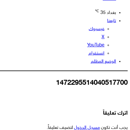
℃
بغداد
35
تابعنا
فيسبوك
‫X
‫YouTube
انستقرام
الوضع المظلم
1472295514040517700
اترك تعليقاً
يجب أنت تكون
مسجل الدخول
لتضيف تعليقاً.