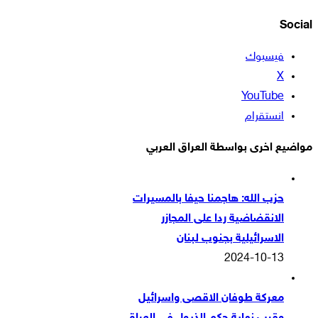
Social
فيسبوك
‫X
‫YouTube
انستقرام
مواضيع اخرى بواسطة العراق العربي
حزب الله: هاجمنا حيفا بالمسيرات
الانقضاضية ردا على المجازر
الاسرائيلية بجنوب لبنان
2024-10-13
معركة طوفان الاقصى واسرائيل