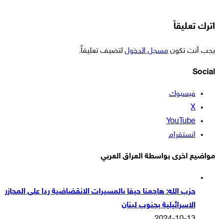
اترك تعليقاً
يجب أنت تكون
مسجل الدخول
لتضيف تعليقاً.
Social
فيسبوك
‫X
‫YouTube
انستقرام
مواضيع اخرى بواسطة العراق العربي
حزب الله: هاجمنا حيفا بالمسيرات الانقضاضية ردا على المجازر
الاسرائيلية بجنوب لبنان