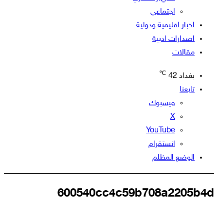
اجتماعي
اخبار اقليمية ودولية
اصدارات ادبية
مقالات
℃
بغداد
42
تابعنا
فيسبوك
‫X
‫YouTube
انستقرام
الوضع المظلم
600540cc4c59b708a2205b4d