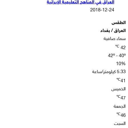
العراق في المناهج التعليمية الإيرانية
2018-12-24
الطقس
العراق / بغداد
سماء صافية
℃
42
42º - 40º
10%
5.33 كيلومتر/ساعة
℃
41
الخميس
℃
47
الجمعة
℃
46
السبت