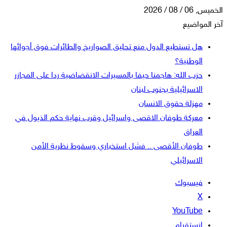
الخميس, 06 / 08 / 2026
آخر المواضيع
هل تستطيع الدول منع تحليق الصواريخ والطائرات فوق أجوائها
الوطنية؟
حزب الله: هاجمنا حيفا بالمسيرات الانقضاضية ردا على المجازر
الاسرائيلية بجنوب لبنان
مهزلة حقوق الانسان
معركة طوفان الاقصى واسرائيل وقرب نهاية حكم الذيول في
العراق
طوفان الأقصى .. فشل استخباري وسقوط نظرية الأمن
الاسرائيلي
فيسبوك
‫X
‫YouTube
انستقرام