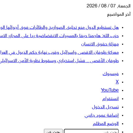
الجمعة, 07 / 08 / 2026
آخر المواضيع
هل تستطيع الدول منع تحليق الصواريخ والطائرات فوق أجوائها الو
حزب الله: هاجمنا حيفا بالمسيرات الانقضاضية ردا على المجازر الاسر
مهزلة حقوق الانسان
معركة طوفان الاقصى واسرائيل وقرب نهاية حكم الذيول في العرا
طوفان الأقصى .. فشل استخباري وسقوط نظرية الأمن الاسرائيلي
فيسبوك
‫X
‫YouTube
انستقرام
تسجيل الدخول
إضافة عمود جانبي
الوضع المظلم
بحث عن