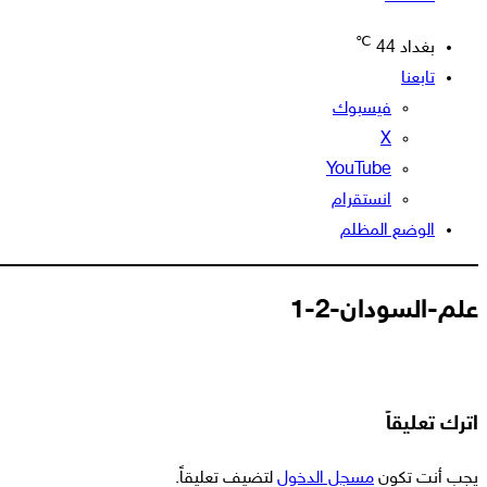
℃
بغداد
44
تابعنا
فيسبوك
‫X
‫YouTube
انستقرام
الوضع المظلم
علم-السودان-2-1
اترك تعليقاً
يجب أنت تكون
مسجل الدخول
لتضيف تعليقاً.