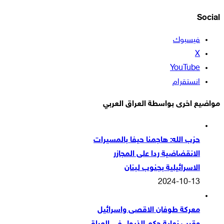
Social
فيسبوك
‫X
‫YouTube
انستقرام
مواضيع اخرى بواسطة العراق العربي
حزب الله: هاجمنا حيفا بالمسيرات
الانقضاضية ردا على المجازر
الاسرائيلية بجنوب لبنان
2024-10-13
معركة طوفان الاقصى واسرائيل