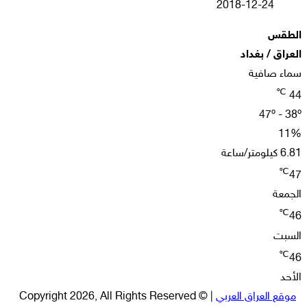
2018-12-24
الطقس
العراق / بغداد
سماء صافية
℃
44
47º - 38º
11%
6.81 كيلومتر/ساعة
℃
47
الجمعة
℃
46
السبت
℃
46
الأحد
موقع العراق العربي
| © Copyright 2026, All Rights Reserved