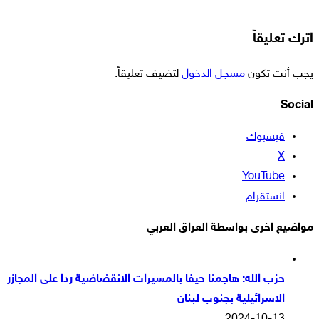
اترك تعليقاً
يجب أنت تكون
مسجل الدخول
لتضيف تعليقاً.
Social
فيسبوك
‫X
‫YouTube
انستقرام
مواضيع اخرى بواسطة العراق العربي
حزب الله: هاجمنا حيفا بالمسيرات الانقضاضية ردا على المجازر
الاسرائيلية بجنوب لبنان