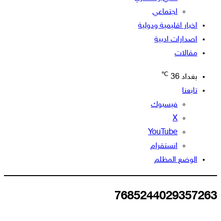
اجتماعي
اخبار اقليمية ودولية
اصدارات ادبية
مقالات
℃
بغداد
36
تابعنا
فيسبوك
‫X
‫YouTube
انستقرام
الوضع المظلم
7685244029357263