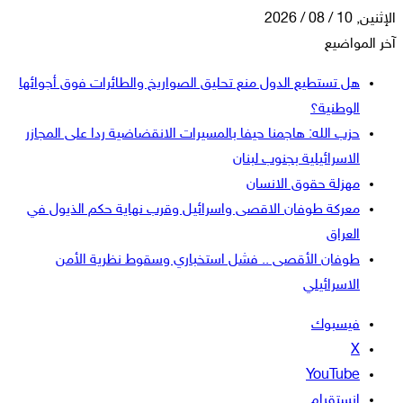
الإثنين, 10 / 08 / 2026
آخر المواضيع
هل تستطيع الدول منع تحليق الصواريخ والطائرات فوق أجوائها
الوطنية؟
حزب الله: هاجمنا حيفا بالمسيرات الانقضاضية ردا على المجازر
الاسرائيلية بجنوب لبنان
مهزلة حقوق الانسان
معركة طوفان الاقصى واسرائيل وقرب نهاية حكم الذيول في
العراق
طوفان الأقصى .. فشل استخباري وسقوط نظرية الأمن
الاسرائيلي
فيسبوك
‫X
‫YouTube
انستقرام