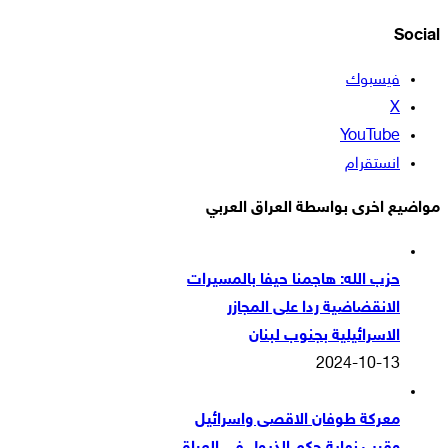
Social
فيسبوك
‫X
‫YouTube
انستقرام
مواضيع اخرى بواسطة العراق العربي
حزب الله: هاجمنا حيفا بالمسيرات
الانقضاضية ردا على المجازر
الاسرائيلية بجنوب لبنان
2024-10-13
معركة طوفان الاقصى واسرائيل