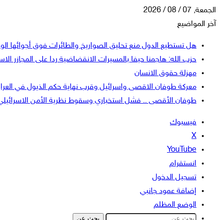
الجمعة, 07 / 08 / 2026
آخر المواضيع
هل تستطيع الدول منع تحليق الصواريخ والطائرات فوق أجوائها الو
حزب الله: هاجمنا حيفا بالمسيرات الانقضاضية ردا على المجازر الاسر
مهزلة حقوق الانسان
معركة طوفان الاقصى واسرائيل وقرب نهاية حكم الذيول في العرا
طوفان الأقصى .. فشل استخباري وسقوط نظرية الأمن الاسرائيلي
فيسبوك
‫X
‫YouTube
انستقرام
تسجيل الدخول
إضافة عمود جانبي
الوضع المظلم
بحث عن