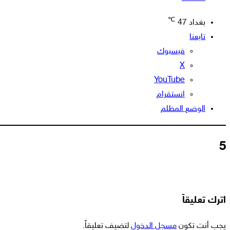
℃
بغداد
47
تابعنا
فيسبوك
‫X
‫YouTube
انستقرام
الوضع المظلم
5
اترك تعليقاً
يجب أنت تكون
مسجل الدخول
لتضيف تعليقاً.