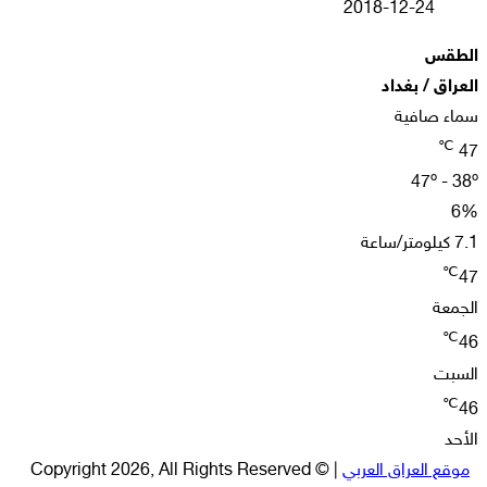
2018-12-24
الطقس
العراق / بغداد
سماء صافية
℃
47
47º - 38º
6%
7.1 كيلومتر/ساعة
℃
47
الجمعة
℃
46
السبت
℃
46
الأحد
موقع العراق العربي
| © Copyright 2026, All Rights Reserved