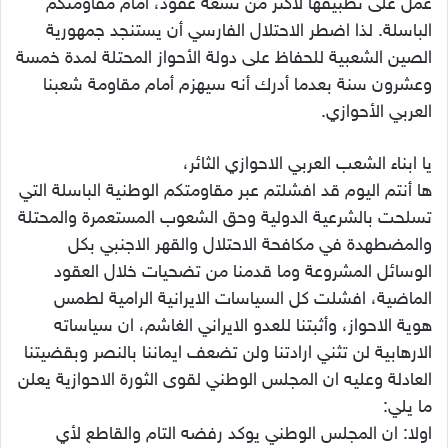
عمل على تطبيقها لأكثر من تسعة عقود، أمام مقاومتكم
الباسلة. لذا اضطر الاحتلال الفارسي أن يستنجد جمهورية
الصين الشعبية للحفاظ على دولة الأحواز المحتلة لمدة خمسة
وعشرون سنة بعدما أدرك أنه سيهزم أمام مقاومة شعبنا
العربي الأحوازي.
يا ابناء الشعب العربي الاحوازي الثائر،
ها أنتم اليوم قد افشلتم عبر مقاومتكم الوطنية الباسلة التي
تسلحت بالشرعية الدولية وحق الشعوب المستعمرة والمحتلة
والمضطهدة في مكافحة الاحتلال والقهر الاجنبي بكل
الوسائل المشروعة وما قدمنا من تضحيات خلال العقود
الماضية، افشلت كل السياسات الايرانية الرامية لطمس
هوية الاحواز، وأثبتنا للعدو الايراني الغاشم، ان سياساته
الارهابية لن تثني ارادتنا ولن تضعف ايماننا بالنصر وبقضيتنا
العادلة وعليه ان المجلس الوطني لقوى الثورة الاحوازية يعلن
ما يلي:
اولا: ان المجلس الوطني يوكد رفضه التام والقاطع لأي