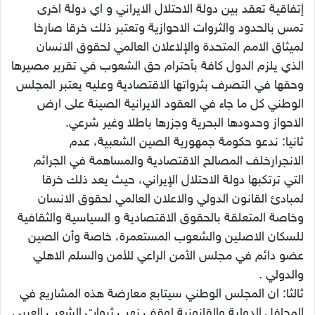
إتفاقية تعقد بين دولة الاحتلال الايراني و اي دولة اخرى
تمس بالحدود والثروات الاحوازية وتعتبر ذلك خرقا صارخا
لميثاق الامم المتحدة والإلاعلان العالمي لحقوق الانسان
الذي يلزم الدول كافة بأحترام حق الشعوب في تقرير مصيرها
وحقها في التصرف بثرواتها الاقتصادية وعليه يعتبر المجلس
الوطني كل ما جاء في العقود الايرانية الصينة على ارض
الاحواز وحدودها البحرية وجزرها باطلا وغير شرعي.
ثانيا: ندعو حكومة جمهورية الصين الشعبية، عدم
الانجرارخلف المصالح الاقتصادية والمساهمة في الجرائم
التي ترتكبها دولة الاحتلال الإيراني، حيث يعد ذلك خرقا
لمبادئ القانون الدولي والاعلان العالمي لحقوق الانسان
وخاصة المتعلقة بالحقوق الاقتصادية و السياسية والثقافية
للسكان الاصلين والشعوب المستعمرة، خاصة وأن الصين
عضو دائم في مجلس الأمن الراعي للأمن والسلم الاهلي
والدولي .
ثالثا: ان المجلس الوطني سيتابع معارضة هذه المشاريع في
المحافل الدولية والقانونية لوقف نهب ثروات الشعب العربي