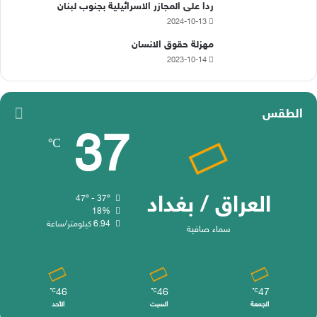
ردا على المجازر الاسرائيلية بجنوب لبنان
2024-10-13
مهزلة حقوق الانسان
2023-10-14
الطقس
37
℃
العراق / بغداد
47º - 37º
18%
6.94 كيلومتر/ساعة
سماء صافية
46
46
47
℃
℃
℃
الجمعة
السبت
الأحد