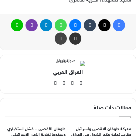
المجد للشهداء، الحرية للأسرى
فيسبوك
‫X
ماسنجر
واتساب
تيلقرام
ڤايبر
لاين
مشاركة عبر البريد
طباعة
العراق العربي
‫X
فيسبوك
‫YouTube
انستقرام
مقالات ذات صلة
معركة طوفان الاقصى واسرائيل
طوفان الأقصى .. فشل استخباري
وقرب نهاية حكم الذيول في العراق
وسقوط نظرية الأمن الاسرائيلي