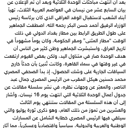
بعد أن انتهت مباحثات الوحدة الثلاثية وبعد أن تم الإعلان عن
بيان السابع عشر من نيسان في العواصم العربية الثلاث، تهيأ
أبناء الشعب لاستقبال الوفد العراقي الذي كان برئاسة رئيس
الوزراء الرفيق أحمد حسن البكر رحمه الله، اصطفت الجماهير
على طول الطريق الرابط بين مطار بغداد الدولي في ذلك
الوقت “مطار المثنى” ومقر الحكومة، وكان يوماً مشهوداً في
تاريخ العراق، واستبشرت الجماهير وظن كثير من الناس أن
هدف الوحدة صار في متناول اليد، ولكن بعض الغيوم ارتفعت
في غير وقتها في سماء القاهرة، وكانت تُنبئ بأن حدثاً خارج
السياقات الجارية على وشك الحصول، إذ بدأ الصحفي المصري
محمد حسنين هيكل المقرب من الرئيس المصري جمال عبد
الناصر، والمعبّر عن وجهات نظره، في نشر سلسلة مقالات عن
جدول أعمال الوحدة الثلاثية التي انتهت يوم 16 نيسان، وأشار
إلى أن هذه السلسلة من المقالات ستنتهي يوم الثالث
والعشرين من تموز من ذلك العام، وهو ذكرى ثورة يوليو والتي
سيلقي فيها الرئيس المصري خطابه الشامل عن المسارات
الوطنية والعربية والدولية، سياسياً واقتصادياً وعسكرياً، مما أثار