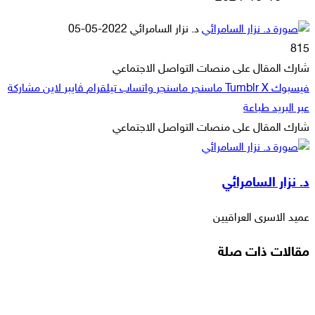
أرسل
د. نزار السامرائي
2022-05-05
بريدا
815
إلكترونيا
شارك المقال على منصات التواصل الاجتماعي
فيسبوك
‫X
ماسنجر
ماسنجر
واتساب
تيلقرام
ڤايبر
لاين
مشاركة
عبر البريد
طباعة
شارك المقال على منصات التواصل الاجتماعي
‫X
لاين
ڤايبر
طباعة
تيلقرام
ماسنجر
ماسنجر
مشاركة
واتساب
فيسبوك
عبر
د. نزار السامرائي
البريد
عميد الاسرى العراقيين
مقالات ذات صلة