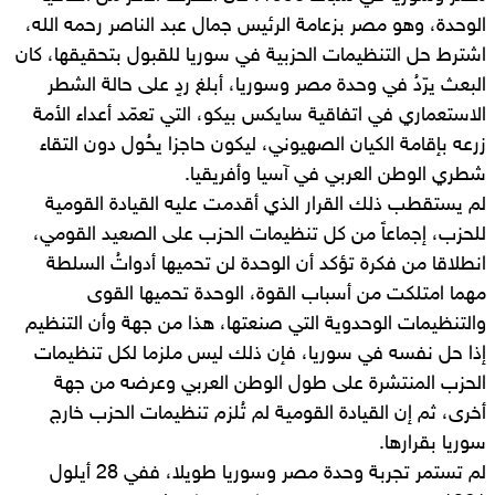
الوحدة، وهو مصر بزعامة الرئيس جمال عبد الناصر رحمه الله،
اشترط حل التنظيمات الحزبية في سوريا للقبول بتحقيقها، كان
البعث يرّدُ في وحدة مصر وسوريا، أبلغ ردٍ على حالة الشطر
الاستعماري في اتفاقية سايكس بيكو، التي تعمّد أعداء الأمة
زرعه بإقامة الكيان الصهيوني، ليكون حاجزا يحُول دون التقاء
شطري الوطن العربي في آسيا وأفريقيا.
لم يستقطب ذلك القرار الذي أقدمت عليه القيادة القومية
للحزب، إجماعاً من كل تنظيمات الحزب على الصعيد القومي،
انطلاقا من فكرة تؤكد أن الوحدة لن تحميها أدواتُ السلطة
مهما امتلكت من أسباب القوة، الوحدة تحميها القوى
والتنظيمات الوحدوية التي صنعتها، هذا من جهة وأن التنظيم
إذا حل نفسه في سوريا، فإن ذلك ليس ملزما لكل تنظيمات
الحزب المنتشرة على طول الوطن العربي وعرضه من جهة
أخرى، ثم إن القيادة القومية لم تُلزم تنظيمات الحزب خارج
سوريا بقرارها.
لم تستمر تجربة وحدة مصر وسوريا طويلا، ففي 28 أيلول