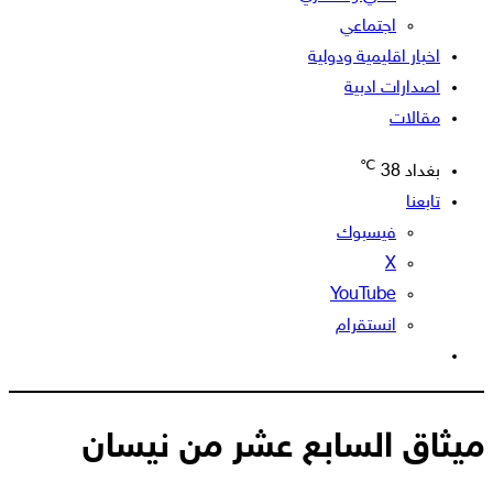
اجتماعي
اخبار اقليمية ودولية
اصدارات ادبية
مقالات
℃
بغداد
38
تابعنا
فيسبوك
‫X
‫YouTube
انستقرام
الوضع
المظلم
ميثاق السابع عشر من نيسان