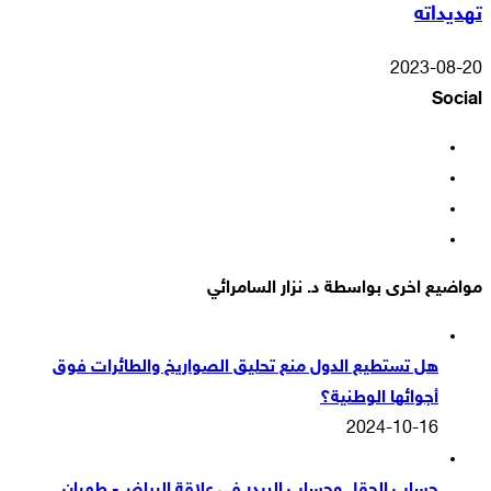
تهديداته
2023-08-20
Social
فيسبوك
‫X
‫YouTube
انستقرام
مواضيع اخرى بواسطة د. نزار السامرائي
هل تستطيع الدول منع تحليق الصواريخ والطائرات فوق
أجوائها الوطنية؟
2024-10-16
حساب الحقل وحساب البيدر في علاقة الرياض- طهران