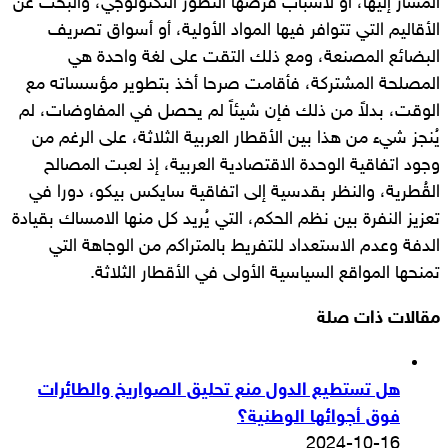
المشار إليها، أو لأسباب فرضها التطور التكنولوجي، والبحث عن
الأقاليم التي تتوافر فيها المواد الأولية، أو أسواق تصريف
البضائع المصنعة، ومع ذلك التقت على لغة واحدة هي
المصلحة المشتركة، فأقامت صرحا أخذ بتطوير مؤسساته مع
الوقت، بدلاً من ذلك فإن شيئاً لم يحصل في المفاوضات، لم
يُنجز شيء من هذا بين الأقطار العربية الثلاثة، على الرغم من
وجود اتفاقية الوحدة الاقتصادية العربية، إذ لعبت المصالح
القُطرية، والنظر بقدسية إلى اتفاقية سايكس بيكو، دورا في
تعزيز النفرة بين نظم الحكم، التي يُريد كل منها الامساك بقيادة
الدفة وعدم الاستعداد للتفريط بالمتراكم من الوجاهة التي
تمنحها المواقع السياسية الأولى في الأقطار الثلاثة.
مقالات ذات صلة
هل تستطيع الدول منع تحليق الصواريخ والطائرات
فوق أجوائها الوطنية؟
2024-10-16