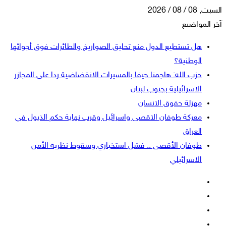
السبت, 08 / 08 / 2026
آخر المواضيع
هل تستطيع الدول منع تحليق الصواريخ والطائرات فوق أجوائها
الوطنية؟
حزب الله: هاجمنا حيفا بالمسيرات الانقضاضية ردا على المجازر
الاسرائيلية بجنوب لبنان
مهزلة حقوق الانسان
معركة طوفان الاقصى واسرائيل وقرب نهاية حكم الذيول في
العراق
طوفان الأقصى .. فشل استخباري وسقوط نظرية الأمن
الاسرائيلي
فيسبوك
‫X
‫YouTube
انستقرام