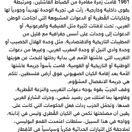
1961 قامت زمرة مغامرة من الضباط الفاشلين، ومرتبطة
بقوى داخلية وخارجية، رأت في تجربة الوحدة تهديداً وجودياً لها
وللكيانات القُطرية أو الدعوات المشبوهة التي اجتاحت الوطن
العربي، تحت لافتات كثيرة مثل الفنيقية والفرعونية، أو
الدعوات إلى وحدات على أسس جغرافية مع قليل من
المطيبات التاريخية والاقتصادية، مثل وحدة الهلال الخصيب أو
وحدة وادي النيل أو وحدة المغرب العربي، وغيرها من دعوات
التغريب التي عاشتها الأمم في بداية رحلتها للبحث عن هويتها
الوطنية أو التاريخية أو القومية، قامت بأسوأ جريمة عاشتها
الأمة بعد إقامة الكيان الصهيوني فوق أرض فلسطين، تلكم
هي جريمة الانفصال المشؤوم.
وقف الحزبُ بقوة بوجه دعوات التغريب والنزعة القُطرية،
وقاومها بما امتلك من رصيد شعبي، وحرك الشارعَ العربي
ضدها، وتحمّل الحزب ردات فعل الحكومات التي كانت على
يقين أن مصلحتها تكمن في الكيان القُطري وليس في إذابته،
وواجه في هذا السبيل، سلطات اعتمدت القمع البوليسي،
لملاحقة كل التيارات الحداثية فكرياً وسياسياً في الأقطار