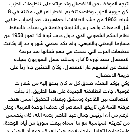
نتيجة الموقف من الانفصال وتداعياته على تنظيمات الحزب.
لكن حيوية الحزب وخاصة تنظيم القطر العراقي، مكنته في 8
شباط 1963 من حشد الطاقات الجماهيرية، بعد إضراب طلابي
شل الجامعات والمدارس الثانوية وخاصة في بغداد، فأسقط
نظام الحكم الشعوبي الذي حاول حرف ثورة 14 تموز 1958 عن
مسارها الوطني والقومي، ولم يكد يمضي شهر واحد إلا وكانت
تنظيمات الحزب التي نجحت في جمع شتاتها بعد جريمة
الانفصال تنفذ ثورة 8 آذار، وبذلك غسل السوريون بقيادة
البعث عن أنفسهم عار الانفصال، وكأن الحدثين جاءا رداً على
جريمة الانفصال.
وكي يؤكد البعث، صدق كل ما كان يدعو إليه من شعارات
قومية، جاءت انطلاقته الجديدة على هذا الطريق، إذ بدأت
الاتصالات بين القاهرة ودمشق وبغداد، لتحقيق أسمى هدف
عرفته الأمة في تاريخها المعاصر أي هدف الوحدة العربية، وعلى
الرغم من أن الرئيس جمال عبد الناصر رحمه الله، كان يتحسس
من تجربته السياسية مع ما أسماه ببعث سوريا من أيام الوحدة،
واستعداده للتعامل بإيجابية مع بعث العراق، ومع أن البعث لم