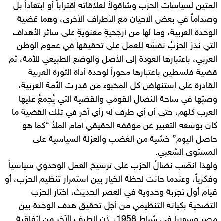
المتين لسياسات الحزب وشاقولاً لعلاقاته اقتراباً أو ابتعاداً بل
وصداماً في بعض الأحيان مع الأطراف الأخرى، وهما قضية
الوحدة العربية، وما لها من أرجحيةٍ معنويةٍ على سائر الأهداف
التي نذرَ الحزبُ نفسَه للعمل على تحقيقها في عموم الوطن
العربي، باعتبارها العودة إلى الأصل والوضع الطبيعي للأمة، ثم
قضية فلسطين باعتبارها محوراً لوحدة أداة الثورة العربية
القادرة على استنهاض كل المخبوء من قدرات الأمة العربية،
وصبّها في ساحة النضال القومي والقضية التي يُجمعُ عليها
العرب كلهم، حتى أن أي طرف له رأي آخر في تلك القضية ما
كان بوسعه التعبير عن موقفه الحقيقي أمام الملأ “كما هو
حاصل اليوم” خشية من الغضب والعزلة السياسية على
المستوى الشعبي.
ولهذا انصّب نضالُ الحزب على ترسيخ العمل الوحدوي سياسياً
وفكرياً، وعندما حانت لحظة الخيار بين استمرار تنظيم الحزب، أو
قيام أول تجربة وحدوية في العصر الحديث، اختار الحزب
التضحية بكيانه التنظيمي من أجل تحقيق هدف الوحدة بين
مصر وسوريا في شباط 1958، لأن الطرف الآخر من اتفاقية