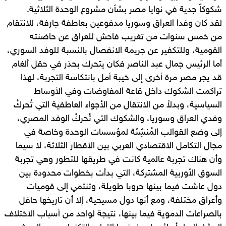
شكوكاً جدية في نوايا مصر بشأن مشروع الوحدة الثلاثية.
لقد كان وفدا العراق وسوريا مدفوعين بعاطفة جارفة، للانتقام
من خمس سنوات من تغريب فاحش للعراق عن حاضنته
القومية، وللتكفير عن جريمة الانفصال بالنسبة للوفد السوري،
أما الرئيس جمال عبد الناصر فكان يتحرك بحذر في حقل ألغام
قد يجر مصر مرة أخرى إلى خيبة أمل بانتكاسة التجربة، لهذا
تراكمت الشكوك داخل قاعة المفاوضات وفي الأوساط
السياسية، وبدلاً من الانتقال من الأجواء العاطفية التي تُحركُ
وفدي العراق وسوريا، والشكوك التي تُحركُ الوفد المصري،
إلى وضع القوالب المُنشِئة لمؤسسات الوحدة وخاصة في
مجال التكامل الاقتصادي العربي بين الاقطار الثلاثة، لا سيما
وأن هناك تجربة عالمية كانت في طريقها للتطور وهي تجربة
السوق الأوربية المشتركة، التي بدأت بخطوات محدودة بين
دول عاشت فيما بينها حروبا طويلة، وتنتمي إلى قوميات
وأعراق مختلفة، ومع أنها دول مسيحية، إلا أن تاريخها حافل
بالصراعات الدموية فيما بينها، نتيجة لواحد من أسباب الاختلاف