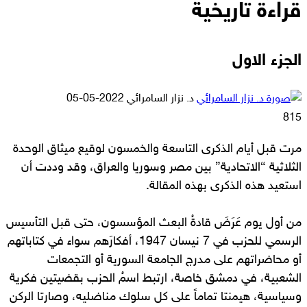
قراءة تاريخية
الجزء الاول
أرسل
د. نزار السامرائي
2022-05-05
بريدا
815
إلكترونيا
مرت قبل أيام الذكرى التاسعة والخمسون لوقيع ميثاق الوحدة
الثلاثية “الاتحادية” بين مصر وسوريا والعراق، وقد وددت أن
استعيد هذه الذكرى بهذه المقالة.
من أول يوم عَرَضَ قادةُ البعث المؤسسون، حتى قبل التأسيس
الرسمي للحزب في 7 نيسان 1947، أفكارَهم سواء في كتاباتهم
أو محاضراتهم على مدرج الجامعة السورية أو التجمعات
الشعبية، في دمشق خاصة، ارتبط اسمُ الحزب بقضيتين فكرية
وسياسية، هيمنتا تماماً على كل سلوك مناضليه، وصارتا الركن