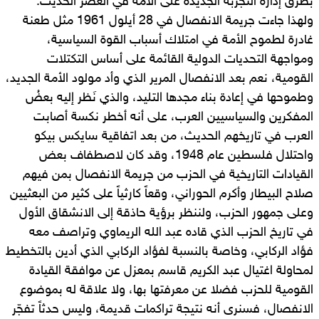
بطرق إدارة التجربة الجديدة على الأمة في العصر الحديث.
ولهذا جاءت جريمة الانفصال في 28 أيلول 1961 مثل طعنة
غادرة لطموح الأمة في امتلاك أسباب القوة السياسية،
ومواجهة التحديات الدولية القائمة على أساس التكتلات
القومية، نعم بعد الانفصال المرير الذي وأد مولود الأمة الجديد،
وطموحها في إعادة بناء مجدها التليد، والذي نَظر إليه بعضُ
المفكرين والسياسيين العرب، على أنه أخطر نكسة أصابت
العرب في تاريخهم الحديث، من بعد اتفاقية سايكس بيكو
واحتلال فلسطين عام 1948، وقد كان لاصطفاف بعض
القيادات التاريخية في الحزب من جريمة الانفصال بمن فيهم
صلاح البيطار وأكرم الحوراني، وقعاً كارثياً على كثير من البعثيين
وعلى جمهور الحزب، ولننظر برؤية حاذقة إلى الانشقاق الأول
في تاريخ الحزب الذي قاده عبد الله الريماوي وتراصف معه
فؤاد الركابي، وخاصة بالنسبة لفؤاد الركابي الذي أدين بالتخطيط
لمحاولة اغتيال عبد الكريم قاسم بمعزل عن موافقة القيادة
القومية للحزب فضلا عن معرفتها بها، ولا علاقة له بموضوع
الانفصال، فسنرى أنه نتيجة تراكمات قديمة، وليس حدثاً تفجّر