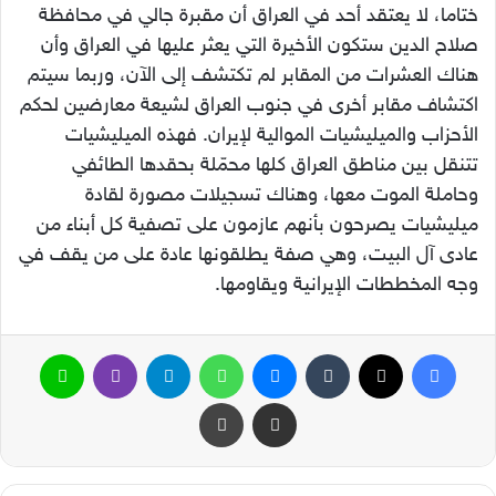
ختاما، لا يعتقد أحد في العراق أن مقبرة جالي في محافظة
صلاح الدين ستكون الأخيرة التي يعثر عليها في العراق وأن
هناك العشرات من المقابر لم تكتشف إلى الآن، وربما سيتم
اكتشاف مقابر أخرى في جنوب العراق لشيعة معارضين لحكم
الأحزاب والميليشيات الموالية لإيران. فهذه الميليشيات
تتنقل بين مناطق العراق كلها محمّلة بحقدها الطائفي
وحاملة الموت معها، وهناك تسجيلات مصورة لقادة
ميليشيات يصرحون بأنهم عازمون على تصفية كل أبناء من
عادى آل البيت، وهي صفة يطلقونها عادة على من يقف في
وجه المخططات الإيرانية ويقاومها.
فيسبوك
‫X
ماسنجر
واتساب
تيلقرام
ڤايبر
لاين
مشاركة عبر البريد
طباعة