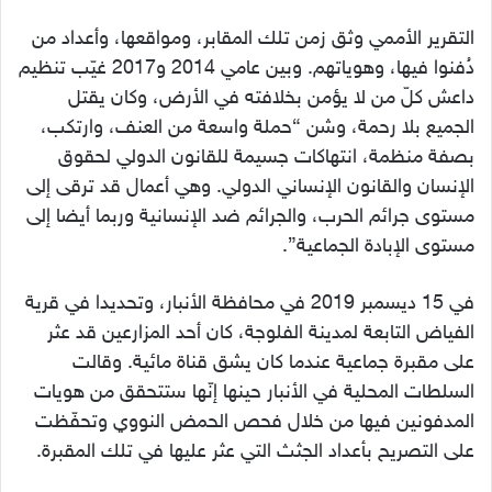
التقرير الأممي وثق زمن تلك المقابر، ومواقعها، وأعداد من
دُفنوا فيها، وهوياتهم. وبين عامي 2014 و2017 غيّب تنظيم
داعش كلّ من لا يؤمن بخلافته في الأرض، وكان يقتل
الجميع بلا رحمة، وشن “حملة واسعة من العنف، وارتكب،
بصفة منظمة، انتهاكات جسيمة للقانون الدولي لحقوق
الإنسان والقانون الإنساني الدولي. وهي أعمال قد ترقى إلى
مستوى جرائم الحرب، والجرائم ضد الإنسانية وربما أيضا إلى
مستوى الإبادة الجماعية”.
في 15 ديسمبر 2019 في محافظة الأنبار، وتحديدا في قرية
الفياض التابعة لمدينة الفلوجة، كان أحد المزارعين قد عثر
على مقبرة جماعية عندما كان يشق قناة مائية. وقالت
السلطات المحلية في الأنبار حينها إنّها ستتحقق من هويات
المدفونين فيها من خلال فحص الحمض النووي وتحفّظت
على التصريح بأعداد الجثث التي عثر عليها في تلك المقبرة.