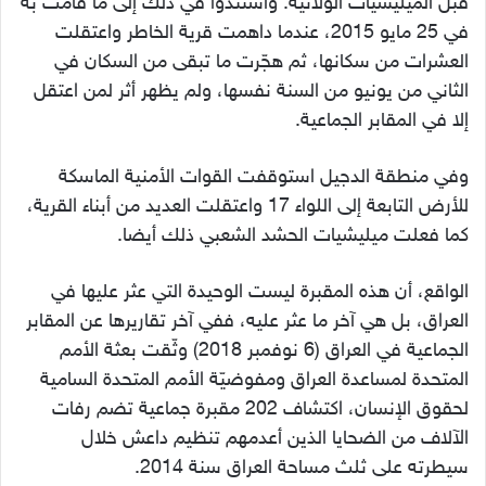
قبل الميليشيات الولائية. واستندوا في ذلك إلى ما قامت به
في 25 مايو 2015، عندما داهمت قرية الخاطر واعتقلت
العشرات من سكانها، ثم هجّرت ما تبقى من السكان في
الثاني من يونيو من السنة نفسها، ولم يظهر أثر لمن اعتقل
إلا في المقابر الجماعية.
وفي منطقة الدجيل استوقفت القوات الأمنية الماسكة
للأرض التابعة إلى اللواء 17 واعتقلت العديد من أبناء القرية،
كما فعلت ميليشيات الحشد الشعبي ذلك أيضا.
الواقع، أن هذه المقبرة ليست الوحيدة التي عثر عليها في
العراق، بل هي آخر ما عثر عليه، ففي آخر تقاريرها عن المقابر
الجماعية في العراق (6 نوفمبر 2018) وثّقت بعثة الأمم
المتحدة لمساعدة العراق ومفوضيّة الأمم المتحدة السامية
لحقوق الإنسان، اكتشاف 202 مقبرة جماعية تضم رفات
الآلاف من الضحايا الذين أعدمهم تنظيم داعش خلال
سيطرته على ثلث مساحة العراق سنة 2014.