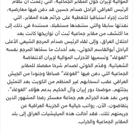
الموالية لإيران حول المقابر الجماعية، التي زعمت أن نظام
الرئيس العراقي الراحل صدام حسين قد دفن فيها معارضيه،
كانت إجراء استباقيا للتغطية على جرائم هذه المقابر، التي
نفذتها سابقا والتي ستنفذها مستقبلا، مستندة في ذلك إلى
ما اكتشف من مقابر جماعية ثبت أن تواريخها كانت بعد
احتلال العراق، وإلى لقاء الرئيس صدام المرجع الشيعي الأعلى
الراحل أبوالقاسم الخوئي، بعد أحداث ما سمّاها المرجع نفسه
“الغوغاء” وتسميها الأحزاب الموالية لإيران الانتفاضة
الشعبانية. وقدّم الخوئي لصدام شرحا مفصلا للمقابر
الجماعية التي دفن فيها “الغوغاء” ضباطا وجنودا من الجيش
العراقي عقب انسحابهم غير المنظم من الكويت بعد التمثيل
بجثثهم، موضحا دور إيران وآل الحكيم بدعم هؤلاء ‘الغوغاء”،
ومن نفذ هذه الجرائم هم جماعة معسكر رفحا المشهور الذين
يتقاضون، الآن، رواتب خيالية من الخزينة العراقية عن
جريمتهم تلك، فقد أحالت هذه الميليشيات العراق إلى بلد
المقابر الجماعية والخراب.