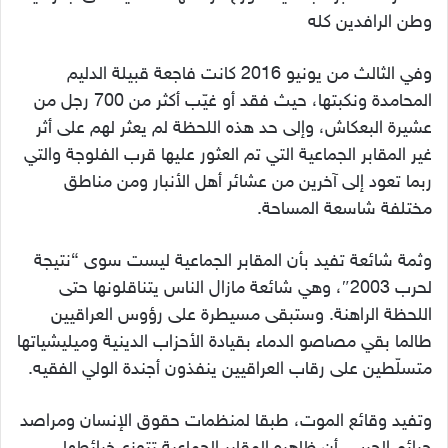
وطن الرافدين كله
وفي الثالث من يونيو 2016 كانت فاجعة قبيلة الدليم
المحامدة ونكبتها، حيث فقد أو غيّب أكثر من 700 رجل من
عشيرة البعكاش، وإلى حد هذه اللحظة لم يعثر لهم على أثر
غير المقابر الجماعية التي تم العثور عليها قرب الفلوجة والتي
ربما تعود إلى آخرين من عشائر أهل الأنبار ومن مناطق
مختلفة شاسعة المساحة.
وثمة شائعة تفيد بأن المقابر الجماعية ليست سوى “نتيجة
لحرب 2003″، وهي شائعة مازال الناس يتناقلونها حتى
اللحظة الراهنة. وستبقى مسيطرة على رؤوس العراقيين
طالما بقي مصاصو الدماء بقيادة الأحزاب الدينية وميليشياتها
متسلّطين على رقاب العراقيين ينفذون أجندة الولي الفقيه.
وتفيد وقائع الموت، طبقا لمنظمات حقوق الإنسان ومراصد