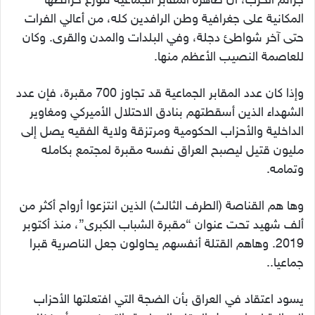
جرائم الحرب، أن ظاهره المقابر الجماعية تتوزع خرائطها
المكانية على جغرافية وطن الرافدين كله، من أعالي الفرات
حتى آخر شواطئ دجلة، وفي البلدات والمدن والقرى. وكان
للعاصمة النصيب الأعظم منها.
وإذا كان عدد المقابر الجماعية قد تجاوز 700 مقبرة، فإن عدد
الشهداء الذين أسقطتهم بنادق الاحتلال الأميركي ومغاوير
الداخلية والأحزاب الحكومية ومرتزقة ولاية الفقيه يصل إلى
مليون قتيل ليصبح العراق نفسه مقبرة لمجتمع بكامله
وتمامه.
وها هم القناصة (الطرف الثالث) الذين انتزعوا أرواح أكثر من
ألف شهيد تحت عنوان “مقبرة الشباب الكبرى”، منذ أكتوبر
2019. وهاهم القتلة أنفسهم يحاولون جعل الناصرية قبرا
جماعيا..
يسود اعتقاد في العراق بأن الضجة التي افتعلتها الأحزاب