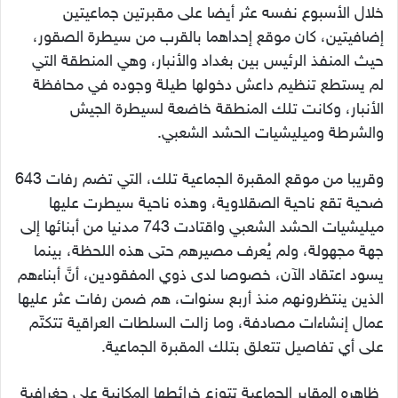
خلال الأسبوع نفسه عثر أيضا على مقبرتين جماعيتين
إضافيتين، كان موقع إحداهما بالقرب من سيطرة الصقور،
حيث المنفذ الرئيس بين بغداد والأنبار، وهي المنطقة التي
لم يستطع تنظيم داعش دخولها طيلة وجوده في محافظة
الأنبار، وكانت تلك المنطقة خاضعة لسيطرة الجيش
والشرطة وميليشيات الحشد الشعبي.
وقريبا من موقع المقبرة الجماعية تلك، التي تضم رفات 643
ضحية تقع ناحية الصقلاوية، وهذه ناحية سيطرت عليها
ميليشيات الحشد الشعبي واقتادت 743 مدنيا من أبنائها إلى
جهة مجهولة، ولم يُعرف مصيرهم حتى هذه اللحظة، بينما
يسود اعتقاد الآن، خصوصا لدى ذوي المفقودين، أنَّ أبناءهم
الذين ينتظرونهم منذ أربع سنوات، هم ضمن رفات عثر عليها
عمال إنشاءات مصادفة، وما زالت السلطات العراقية تتكتّم
على أي تفاصيل تتعلق بتلك المقبرة الجماعية.
ظاهره المقابر الجماعية تتوزع خرائطها المكانية على جغرافية