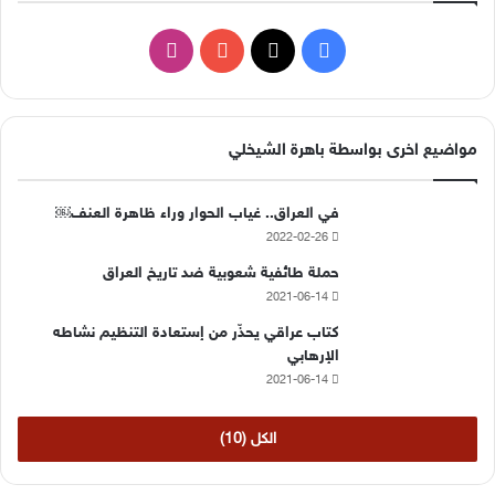
‫X
فيسبوك
‫YouTube
انستقرام
مواضيع اخرى بواسطة باهرة الشيخلي
في العراق.. غياب الحوار وراء ظاهرة العنف￼
2022-02-26
حملة طائفية شعوبية ضد تاريخ العراق
2021-06-14
كتاب عراقي يحذّر من إستعادة التنظيم نشاطه
الإرهابي
2021-06-14
الكل (10)