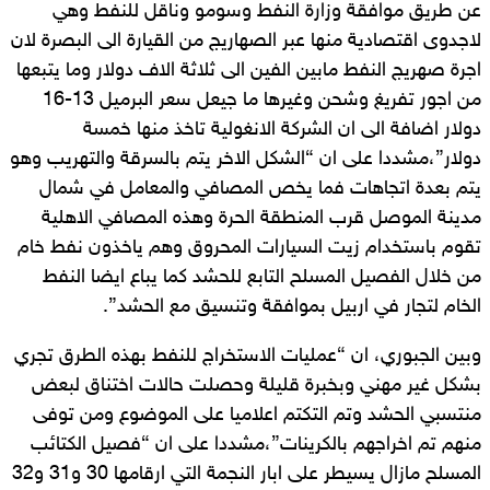
عن طريق موافقة وزارة النفط وسومو وناقل للنفط وهي
لاجدوى اقتصادية منها عبر الصهاريج من القيارة الى البصرة لان
اجرة صهريج النفط مابين الفين الى ثلاثة الاف دولار وما يتبعها
من اجور تفريغ وشحن وغيرها ما جيعل سعر البرميل 13-16
دولار اضافة الى ان الشركة الانغولية تاخذ منها خمسة
دولار”،مشددا على ان “الشكل الاخر يتم بالسرقة والتهريب وهو
يتم بعدة اتجاهات فما يخص المصافي والمعامل في شمال
مدينة الموصل قرب المنطقة الحرة وهذه المصافي الاهلية
تقوم باستخدام زيت السيارات المحروق وهم ياخذون نفط خام
من خلال الفصيل المسلح التابع للحشد كما يباع ايضا النفط
الخام لتجار في اربيل بموافقة وتنسيق مع الحشد”.
وبين الجبوري، ان “عمليات الاستخراج للنفط بهذه الطرق تجري
بشكل غير مهني وبخبرة قليلة وحصلت حالات اختناق لبعض
منتسبي الحشد وتم التكتم اعلاميا على الموضوع ومن توفى
منهم تم اخراجهم بالكرينات”،مشددا على ان “فصيل الكتائب
المسلح مازال يسيطر على ابار النجمة التي ارقامها 30 و31 و32