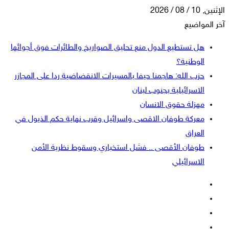
الإثنين, 10 / 08 / 2026
آخر المواضيع
هل تستطيع الدول منع تحليق الصواريخ والطائرات فوق أجوائها
الوطنية؟
حزب الله: هاجمنا حيفا بالمسيرات الانقضاضية ردا على المجازر
الاسرائيلية بجنوب لبنان
مهزلة حقوق الانسان
معركة طوفان الاقصى واسرائيل وقرب نهاية حكم الذيول في
العراق
طوفان الأقصى .. فشل استخباري وسقوط نظرية الأمن
الاسرائيلي
فيسبوك
‫X
‫YouTube
انستقرام