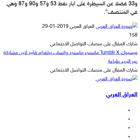
و33 فضلا عن السيطرة على ابار نفط 53 و57 و90 و87 وهي
في المنتصف”.
أرسل
العراق العربي
2019-01-29
بريدا
158
إلكترونيا
شارك المقال على منصات التواصل الاجتماعي
فيسبوك
‫X
ماسنجر
ماسنجر
واتساب
تيلقرام
ڤايبر
لاين
مشاركة
عبر البريد
طباعة
شارك المقال على منصات التواصل الاجتماعي
‫X
لاين
ڤايبر
طباعة
تيلقرام
ماسنجر
ماسنجر
مشاركة
واتساب
فيسبوك
عبر
العراق العربي
البريد
فيسبوك
‫X
‫YouTube
انستقرام