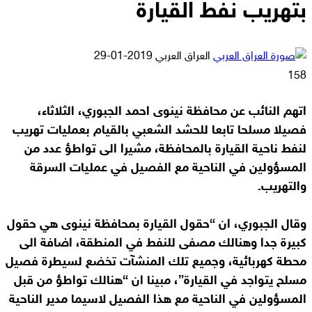
بتهريب نفط القيارة
أرسل
العراق العربي
2019-01-29
بريدا
158
إلكترونيا
اتهم النائب عن محافظة نينوى احمد الجبوري، الثلاثاء،
فصيلا مسلحا تابعا للحشد الشعبي بالقيام بعمليات تهريب
لنفط ناحية القيارة بالمحافظة، مشيرا الى تواطؤ عدد من
المسؤولين في الناحية مع الفصيل في عمليات السرقة
والتهريب.
وقال الجبوري، ان “حقول القيارة بمحافظة نينوى هي حقول
كبيرة جدا وهنالك مصفى للنفط في المنطقة، اضافة الى
محطة كهربائية، وجميع تلك المنشآت تخضع لسيطرة فصيل
مسلح يتواجد في القيارة”، مبينا ان “هنالك تواطؤ من قبل
المسؤولين في الناحية مع هذا الفصيل لاسيما مدير الناحية