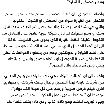
ومدير مصفى القيارة”.
واضاف الجبوري، ان “هذا الفصيل المسلح يقوم بنقل المنتج
النفطي من القيارة سواء من المصفى او الشركة الانكولية
والتي هي شركة غير رصينة وللاسف حين تم التعاقد معها قبل
ست او سبع سنوات لم تاتي شركة قوية قادرة على التعامل مع
النفوط الثقيلة كنقط القيارة الذي يحوي على الكبريت”،لافتا
الى ان “هذا الفصيل الذي يسمي نفسه الكتائب هو من يسيطر
على نفط القيارة والموظفين وهم من يعطون الموافقات لنقل
النفط داخل مدينة الموصل او باتجاه مخمور واربيل او باتجاه
بيجي ومن ثم بغداد والى البصرة”.
ولفت الى ان “هنالك شركات هي ذهب الرافدين وبرج المعالي
هي شركات تابعة لهذا الفصيل وبحال جاءت شركات او صهاريج
اخرى فيتم فرض ضريبة ورسم على كل عجلة الف دولار”،
موضحا ان “محافظ نينوى نوفل العاكوب يتحدث عن عدم
وجود تهريب للنفط وهو كلام كذب ومن كان يقف خلفه عند