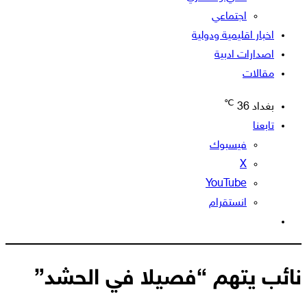
اجتماعي
اخبار اقليمية ودولية
اصدارات ادبية
مقالات
℃
بغداد
36
تابعنا
فيسبوك
‫X
‫YouTube
انستقرام
الوضع
المظلم
نائب يتهم “فصيلا في الحشد”