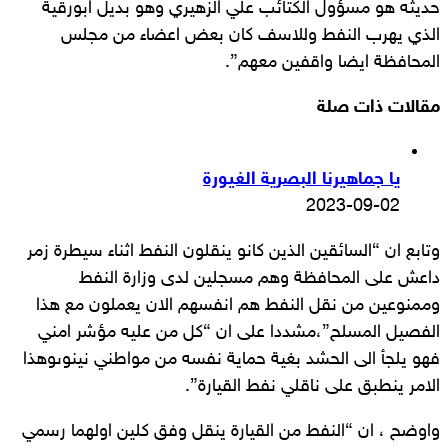
حديثه هو مسؤول الكتائب علي الزهيري وهو بديل ابورقية
الذي يهرب النفط وللاسف كان بعض اعضاء من مجلس
المحافظة ايضا واقفين معهم”.
مقالات ذات صلة
يا جماهيرنا البصرية الغيورة
2023-09-02
وتابع ان “السائقين الذين كانو ينقلون النفط اثناء سيطرة زمر
داعش على المحافظة وهم مسجلين لدى وزارة النفط
وممنوعين من نقل النفط هم انفسهم الان يعملون مع هذا
الفصيل المسلح”،مشددا على ان “كل من عليه مؤشر امني
فهو يلجأ الى الحشد بغية حماية نفسه من مواطني نينوىوهذا
الامر ينطبق على ناقلي نفط القيارة”.
واوضح ، ان “النفط من القيارة ينقل وفق كلين اولهما رسمي