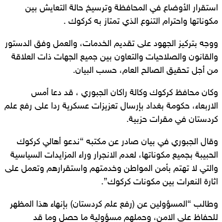
استقرار الأوضاع في المحافظة وترسيخ حالة التعايش بين
مكوناتها واحترام التنوع الذي تمتاز به كركوك .
ووجه بتركيز الجهود على تقديم الخدمات، والعمل وفق الدستور
والقانون والصلاحيات والتعاون بين جميع الجهات ذات العلاقة
من أجل تحقيق الصالح العام، حسب البيان.
وكان محافظ كركوك وكالة راكان الجبوري ، قد دعا أمس
الاربعاء، حكومة بغداد بإرسال تعزيزات عسكرية ردا على رفع علم
كردستان في مقرات حزبية.
وقال الجبوري في بيان صادر عن مكتبه “ندعو أهالي كركوك
الحبيبة بجميع مكوناتها، لعدم الانجرار وراء المزايدات السياسية
والتي لا تهتم بأمن المواطن وخدمتهم واستقرارهم وتعمل على
اثارة النعرات بين مكونات كركوك”.
وطالب “المسؤولين عن (رفع علم كردستان) بإنهاء هذا المظهر
للحفاظ على الامن، وحملهم مسؤولية ما حصل وما قد