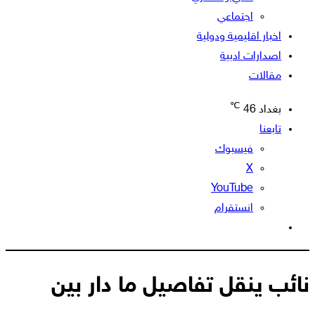
اجتماعي
اخبار اقليمية ودولية
اصدارات ادبية
مقالات
℃
بغداد
46
تابعنا
فيسبوك
‫X
‫YouTube
انستقرام
الوضع
المظلم
نائب ينقل تفاصيل ما دار بين