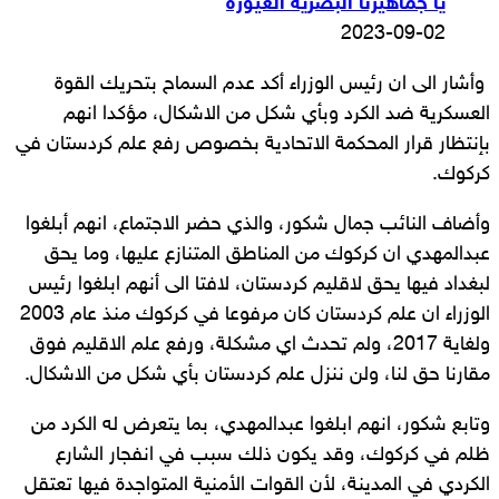
يا جماهيرنا البصرية الغيورة
2023-09-02
وأشار الى ان رئيس الوزراء أكد عدم السماح بتحريك القوة
العسكرية ضد الكرد وبأي شكل من الاشكال، مؤكدا انهم
بإنتظار قرار المحكمة الاتحادية بخصوص رفع علم كردستان في
كركوك.
وأضاف النائب جمال شكور، والذي حضر الاجتماع، انهم أبلغوا
عبدالمهدي ان كركوك من المناطق المتنازع عليها، وما يحق
لبغداد فيها يحق لاقليم كردستان، لافتا الى أنهم ابلغوا رئيس
الوزراء ان علم كردستان كان مرفوعا في كركوك منذ عام 2003
ولغاية 2017، ولم تحدث اي مشكلة، ورفع علم الاقليم فوق
مقارنا حق لنا، ولن ننزل علم كردستان بأي شكل من الاشكال.
وتابع شكور، انهم ابلغوا عبدالمهدي، بما يتعرض له الكرد من
ظلم في كركوك، وقد يكون ذلك سبب في انفجار الشارع
الكردي في المدينة، لأن القوات الأمنية المتواجدة فيها تعتقل