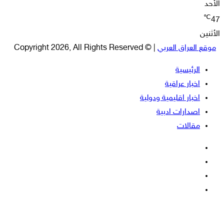
الأحد
℃
47
الأثنين
موقع العراق العربي
| © Copyright 2026, All Rights Reserved
الرئيسية
اخبار عراقية
اخبار اقليمية ودولية
اصدارات ادبية
مقالات
فيسبوك
‫X
‫YouTube
انستقرام
‫X
زر
ڤايبر
تيلقرام
واتساب
فيسبوك