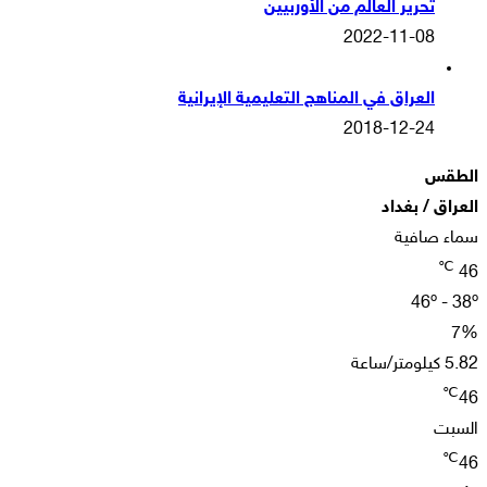
تحرير العالم من الأوربيين
2022-11-08
العراق في المناهج التعليمية الإيرانية
2018-12-24
الطقس
العراق / بغداد
سماء صافية
℃
46
46º - 38º
7%
5.82 كيلومتر/ساعة
℃
46
السبت
℃
46