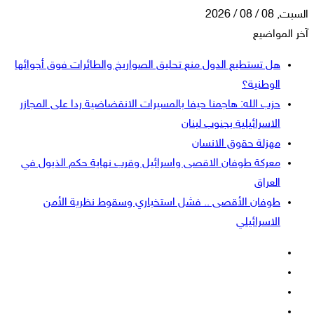
السبت, 08 / 08 / 2026
آخر المواضيع
هل تستطيع الدول منع تحليق الصواريخ والطائرات فوق أجوائها
الوطنية؟
حزب الله: هاجمنا حيفا بالمسيرات الانقضاضية ردا على المجازر
الاسرائيلية بجنوب لبنان
مهزلة حقوق الانسان
معركة طوفان الاقصى واسرائيل وقرب نهاية حكم الذيول في
العراق
طوفان الأقصى .. فشل استخباري وسقوط نظرية الأمن
الاسرائيلي
فيسبوك
‫X
‫YouTube
انستقرام