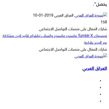
يحصل”.
أرسل
العراق العربي
2019-01-10
بريدا
158
إلكترونيا
شارك المقال على منصات التواصل الاجتماعي
فيسبوك
‫X
ماسنجر
ماسنجر
واتساب
تيلقرام
ڤايبر
لاين
مشاركة
عبر البريد
طباعة
شارك المقال على منصات التواصل الاجتماعي
‫X
لاين
ڤايبر
طباعة
تيلقرام
ماسنجر
ماسنجر
مشاركة
واتساب
فيسبوك
عبر
العراق العربي
البريد
فيسبوك
‫X
‫YouTube
انستقرام