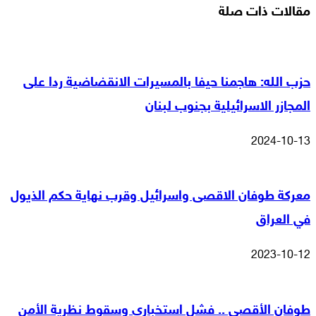
مقالات ذات صلة
حزب الله: هاجمنا حيفا بالمسيرات الانقضاضية ردا على
المجازر الاسرائيلية بجنوب لبنان
2024-10-13
معركة طوفان الاقصى واسرائيل وقرب نهاية حكم الذيول
في العراق
2023-10-12
طوفان الأقصى .. فشل استخباري وسقوط نظرية الأمن