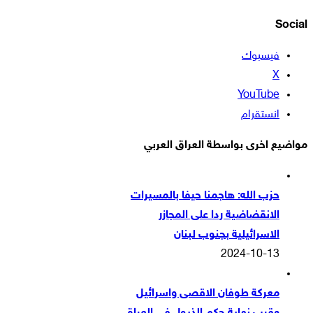
Social
فيسبوك
‫X
‫YouTube
انستقرام
مواضيع اخرى بواسطة العراق العربي
حزب الله: هاجمنا حيفا بالمسيرات
الانقضاضية ردا على المجازر
الاسرائيلية بجنوب لبنان
2024-10-13
معركة طوفان الاقصى واسرائيل