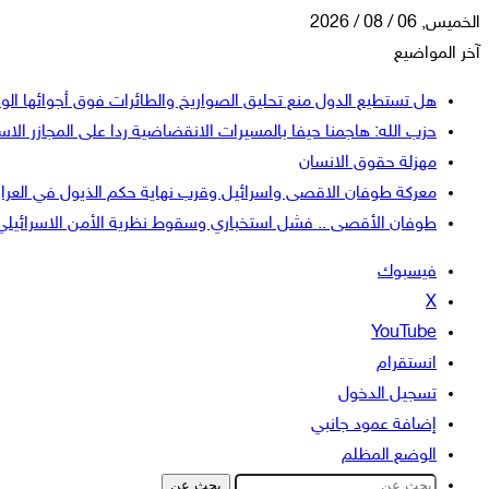
الخميس, 06 / 08 / 2026
آخر المواضيع
هل تستطيع الدول منع تحليق الصواريخ والطائرات فوق أجوائها الو
حزب الله: هاجمنا حيفا بالمسيرات الانقضاضية ردا على المجازر الاسر
مهزلة حقوق الانسان
معركة طوفان الاقصى واسرائيل وقرب نهاية حكم الذيول في العرا
طوفان الأقصى .. فشل استخباري وسقوط نظرية الأمن الاسرائيلي
فيسبوك
‫X
‫YouTube
انستقرام
تسجيل الدخول
إضافة عمود جانبي
الوضع المظلم
بحث عن