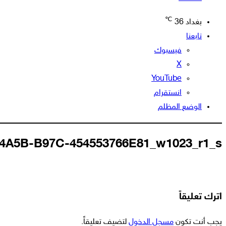
℃
بغداد
36
تابعنا
فيسبوك
‫X
‫YouTube
انستقرام
الوضع المظلم
-4A5B-B97C-454553766E81_w1023_r1_s
اترك تعليقاً
يجب أنت تكون
مسجل الدخول
لتضيف تعليقاً.