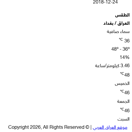
2018-12-24
الطقس
العراق / بغداد
سماء صافية
℃
36
48º - 36º
14%
3.46 كيلومتر/ساعة
℃
48
الخميس
℃
46
الجمعة
℃
46
السبت
موقع العراق العربي
| © Copyright 2026, All Rights Reserved