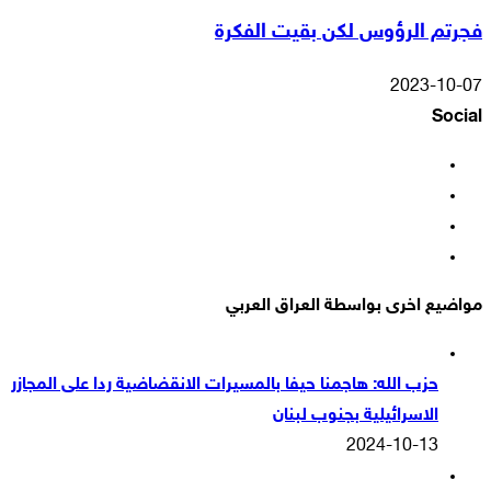
فجرتم الرؤوس لكن بقيت الفكرة
2023-10-07
Social
فيسبوك
‫X
‫YouTube
انستقرام
مواضيع اخرى بواسطة العراق العربي
حزب الله: هاجمنا حيفا بالمسيرات الانقضاضية ردا على المجازر
الاسرائيلية بجنوب لبنان
2024-10-13