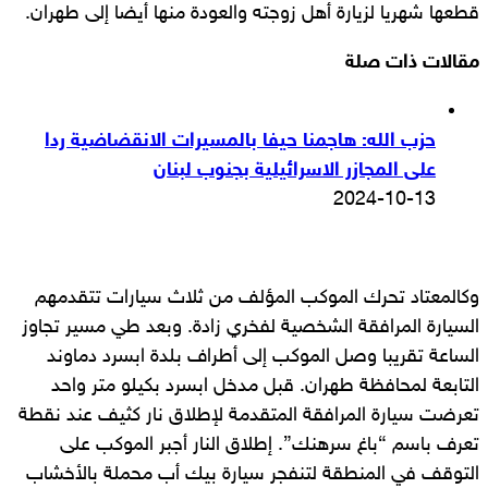
قطعها شهريا لزيارة أهل زوجته والعودة منها أيضا إلى طهران.
مقالات ذات صلة
حزب الله: هاجمنا حيفا بالمسيرات الانقضاضية ردا
على المجازر الاسرائيلية بجنوب لبنان
2024-10-13
وكالمعتاد تحرك الموكب المؤلف من ثلاث سيارات تتقدمهم
السيارة المرافقة الشخصية لفخري زادة. وبعد طي مسير تجاوز
الساعة تقريبا وصل الموكب إلى أطراف بلدة ابسرد دماوند
التابعة لمحافظة طهران. قبل مدخل ابسرد بكيلو متر واحد
تعرضت سيارة المرافقة المتقدمة لإطلاق نار كثيف عند نقطة
تعرف باسم “باغ سرهنك”. إطلاق النار أجبر الموكب على
التوقف في المنطقة لتنفجر سيارة بيك أب محملة بالأخشاب