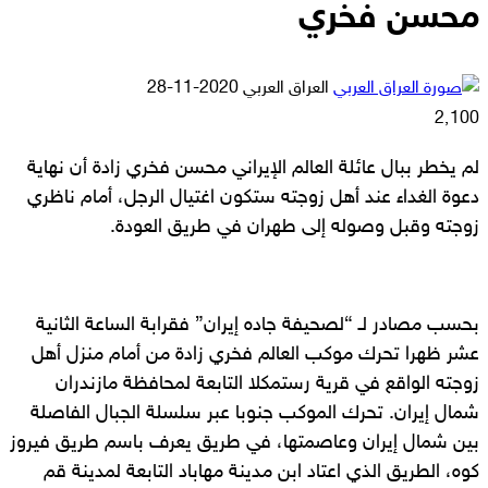
محسن فخري
أرسل
العراق العربي
2020-11-28
بريدا
2٬100
إلكترونيا
لم يخطر ببال عائلة العالم الإيراني محسن فخري زادة أن نهاية
دعوة الغداء عند أهل زوجته ستكون اغتيال الرجل، أمام ناظري
زوجته وقبل وصوله إلى طهران في طريق العودة.
بحسب مصادر لـ “لصحيفة جاده إيران” فقرابة الساعة الثانية
عشر ظهرا تحرك موكب العالم فخري زادة من أمام منزل أهل
زوجته الواقع في قرية رستمكلا التابعة لمحافظة مازندران
شمال إيران. تحرك الموكب جنوبا عبر سلسلة الجبال الفاصلة
بين شمال إيران وعاصمتها، في طريق يعرف باسم طريق فيروز
كوه، الطريق الذي اعتاد ابن مدينة مهاباد التابعة لمدينة قم