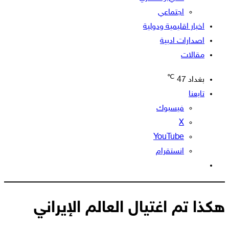
اجتماعي
اخبار اقليمية ودولية
اصدارات ادبية
مقالات
℃
بغداد
47
تابعنا
فيسبوك
‫X
‫YouTube
انستقرام
الوضع
المظلم
هكذا تم اغتيال العالم الإيراني