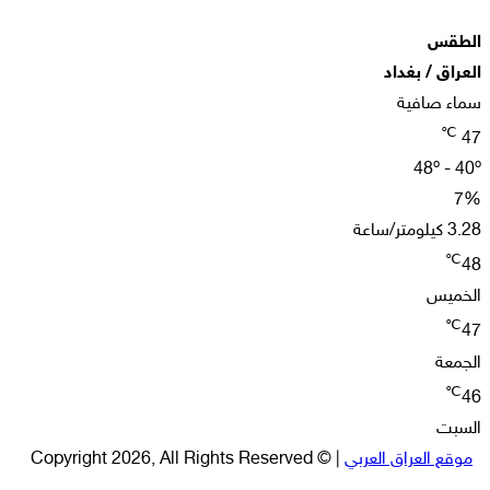
الطقس
العراق / بغداد
سماء صافية
℃
47
48º - 40º
7%
3.28 كيلومتر/ساعة
℃
48
الخميس
℃
47
الجمعة
℃
46
السبت
موقع العراق العربي
| © Copyright 2026, All Rights Reserved