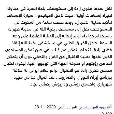
نقل بعدها فخري زادة إلى مستوصف بلدة ابسرد في محاولة
لإجراء إسعافات أولية، حيث لاحق المهاجمون سيارة الإسعاف
لتأكيد عملية الاغتيال، وبعد نصف ساعة من المكوث في
المستوصف نقل إلى مستشفى بقية الله في مدينة طهران
باستخدام حوامة، ليتم إدخاله إلى العناية الفائقة على وجه
السرعة. حاول الفريق الطبي في مستشفى بقية الله إنقاذ
فخري زادة لكنه لم يتمكن من ذلك. في حين تمكن المسلحون
الذين نفذوا عملية الاغتيال من الفرار والتخفي دون أن يتمكن
أحد من رؤيتهم أو معرفة الجهة التي توجهوا اليها. ليكون اغتيال
محسن فخري زادة هو الاغتيال الرابع لعالم إيراني له علاقة
ببرنامج إيران النووي والصاروخي بعد اغتيال كلا من مجيد
شهرياري وأحمدي روشن وداريوش رضائي نجاد.
أرسل
العراق العربي
2020-11-28