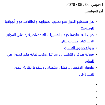
الخميس, 06 / 08 / 2026
آخر المواضيع
هل تستطيع الدول منع تحليق الصواريخ والطائرات فوق أجوائها
الوطنية؟
حزب الله: هاجمنا حيفا بالمسيرات الانقضاضية ردا على المجازر
الاسرائيلية بجنوب لبنان
مهزلة حقوق الانسان
معركة طوفان الاقصى واسرائيل وقرب نهاية حكم الذيول في
العراق
طوفان الأقصى .. فشل استخباري وسقوط نظرية الأمن
الاسرائيلي
فيسبوك
‫X
‫YouTube
انستقرام