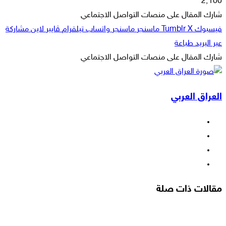
بريدا
2٬100
إلكترونيا
شارك المقال على منصات التواصل الاجتماعي
فيسبوك
‫X
ماسنجر
ماسنجر
واتساب
تيلقرام
ڤايبر
لاين
مشاركة
عبر البريد
طباعة
شارك المقال على منصات التواصل الاجتماعي
‫X
لاين
ڤايبر
طباعة
تيلقرام
ماسنجر
ماسنجر
مشاركة
واتساب
فيسبوك
عبر
العراق العربي
البريد
فيسبوك
‫X
‫YouTube
انستقرام
مقالات ذات صلة