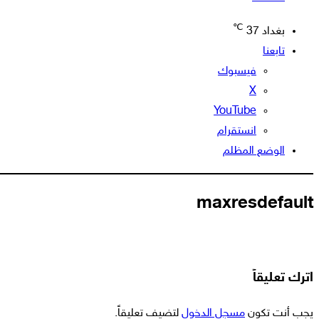
℃
بغداد
37
تابعنا
فيسبوك
‫X
‫YouTube
انستقرام
الوضع المظلم
maxresdefault
اترك تعليقاً
يجب أنت تكون
مسجل الدخول
لتضيف تعليقاً.