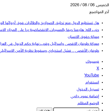
الخميس, 06 / 08 / 2026
آخر المواضيع
هل تستطيع الدول منع تحليق الصواريخ والطائرات فوق أجوائها الو
حزب الله: هاجمنا حيفا بالمسيرات الانقضاضية ردا على المجازر الاسر
مهزلة حقوق الانسان
معركة طوفان الاقصى واسرائيل وقرب نهاية حكم الذيول في العرا
طوفان الأقصى .. فشل استخباري وسقوط نظرية الأمن الاسرائيلي
فيسبوك
‫X
‫YouTube
انستقرام
تسجيل الدخول
إضافة عمود جانبي
الوضع المظلم
بحث عن