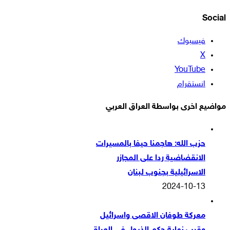
Social
فيسبوك
‫X
‫YouTube
انستقرام
مواضيع اخرى بواسطة العراق العربي
حزب الله: هاجمنا حيفا بالمسيرات
الانقضاضية ردا على المجازر
الاسرائيلية بجنوب لبنان
2024-10-13
معركة طوفان الاقصى واسرائيل