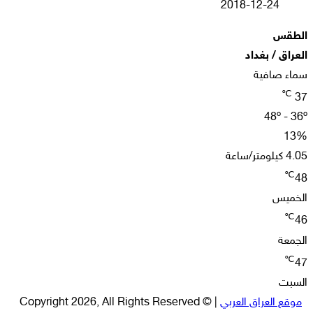
2018-12-24
الطقس
العراق / بغداد
سماء صافية
℃
37
48º - 36º
13%
4.05 كيلومتر/ساعة
℃
48
الخميس
℃
46
الجمعة
℃
47
السبت
موقع العراق العربي
| © Copyright 2026, All Rights Reserved