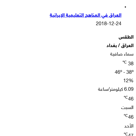
العراق في المناهج التعليمية الإيرانية
2018-12-24
الطقس
العراق / بغداد
سماء صافية
℃
38
46º - 38º
12%
6.09 كيلومتر/ساعة
℃
46
السبت
℃
46
الأحد
℃