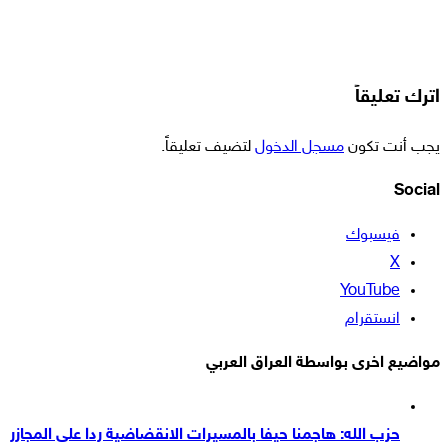
اترك تعليقاً
يجب أنت تكون
مسجل الدخول
لتضيف تعليقاً.
Social
فيسبوك
‫X
‫YouTube
انستقرام
مواضيع اخرى بواسطة العراق العربي
حزب الله: هاجمنا حيفا بالمسيرات الانقضاضية ردا على المجازر