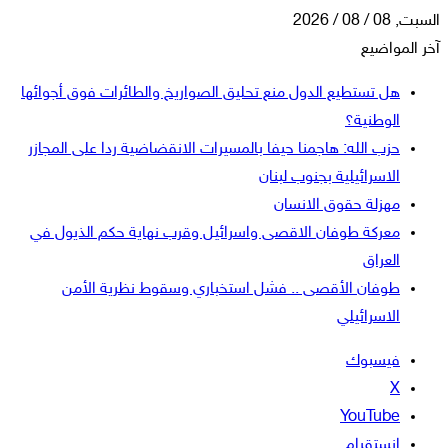
السبت, 08 / 08 / 2026
آخر المواضيع
هل تستطيع الدول منع تحليق الصواريخ والطائرات فوق أجوائها
الوطنية؟
حزب الله: هاجمنا حيفا بالمسيرات الانقضاضية ردا على المجازر
الاسرائيلية بجنوب لبنان
مهزلة حقوق الانسان
معركة طوفان الاقصى واسرائيل وقرب نهاية حكم الذيول في
العراق
طوفان الأقصى .. فشل استخباري وسقوط نظرية الأمن
الاسرائيلي
فيسبوك
‫X
‫YouTube
انستقرام