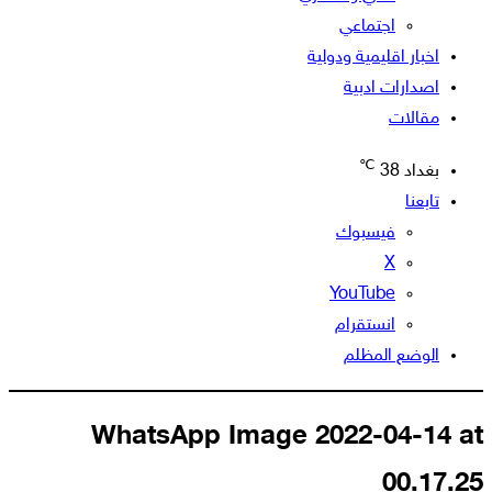
اجتماعي
اخبار اقليمية ودولية
اصدارات ادبية
مقالات
℃
بغداد
38
تابعنا
فيسبوك
‫X
‫YouTube
انستقرام
الوضع المظلم
WhatsApp Image 2022-04-14 at
00.17.25