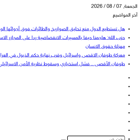
الجمعة, 07 / 08 / 2026
آخر المواضيع
هل تستطيع الدول منع تحليق الصواريخ والطائرات فوق أجوائها الو
حزب الله: هاجمنا حيفا بالمسيرات الانقضاضية ردا على المجازر الاسر
مهزلة حقوق الانسان
معركة طوفان الاقصى واسرائيل وقرب نهاية حكم الذيول في العرا
طوفان الأقصى .. فشل استخباري وسقوط نظرية الأمن الاسرائيلي
فيسبوك
‫X
‫YouTube
انستقرام
تسجيل
إضافة
الدخول
عمود
الوضع
جانبي
المظلم