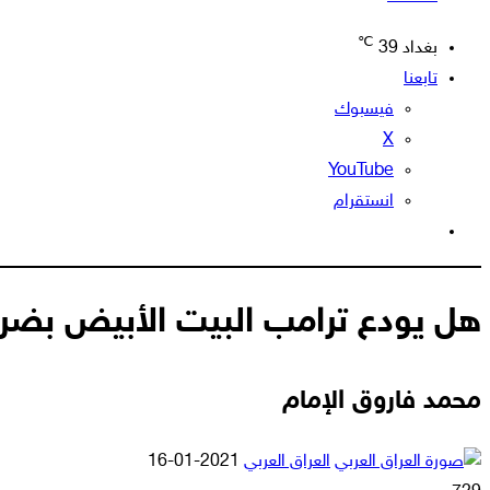
℃
بغداد
39
تابعنا
فيسبوك
‫X
‫YouTube
انستقرام
الوضع
المظلم
هل يودع ترامب البيت الأبيض بضرب
محمد فاروق الإمام
أرسل
العراق العربي
2021-01-16