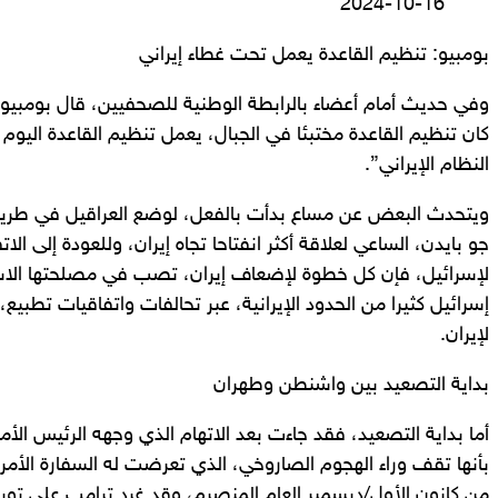
2024-10-16
بومبيو: تنظيم القاعدة يعمل تحت غطاء إيراني
وفي حديث أمام أعضاء بالرابطة الوطنية للصحفيين، قال بومبيو
كان تنظيم القاعدة مختبئا في الجبال، يعمل تنظيم القاعدة الي
النظام الإيراني”.
ويتحدث البعض عن مساع بدأت بالفعل، لوضع العراقيل في طريق
جو بايدن، الساعي لعلاقة أكثر انفتاحا تجاه إيران، وللعودة إلى الات
لإسرائيل، فإن كل خطوة لإضعاف إيران، تصب في مصلحتها الاس
إسرائيل كثيرا من الحدود الإيرانية، عبر تحالفات واتفاقيات تطبيع
لإيران.
بداية التصعيد بين واشنطن وطهران
أما بداية التصعيد، فقد جاءت بعد الاتهام الذي وجهه الرئيس الأم
بأنها تقف وراء الهجوم الصاروخي، الذي تعرضت له السفارة الأمر
من كانون الأول/ديسمبر العام المنصرم، وقد غرد ترامب على تويت