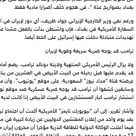
بغداد بصواريخ عدّة “، في هجوم خلّف أضرارا مادية فقط.
ورغم نفي وزير الخارجية الإيراني جواد ظريف، أي دور لإيران في
السفارة الأمريكية في بغداد، فإن واشنطن بدأت بالفعل حشدا ع
تهديدات متبادلة دخلت فيها إسرائيل على الخط أيضا.
ترامب قد يوجه ضربة سريعة وقوية لإيران
ولا يزال الرئيس الأمريكي المنتهية ولايته دونالد ترامب، يضع أمام
قد يقدم عليها قبل رحيله من البيت الأبيض في العشرين من يناير
عرضته قناة “مداد نيوز” السعودية، على موقع “يوتيوب”، وأن مس
وسابقين كشفوا أن ترامب قد يوجه ضربة عسكرية ضد موقع نوو
استشار ترامب كبار المستشارين في البيت الأبيض إذا كانت لديه خي
وأشار تقرير، إلى أن “نيويورك تايمز” الأمريكية أكدت أن اجتماع 
بعد يوم واحد من إعلان المفتشين الدوليين عن زيادة كبيرة في مخز
فيما أعلنت الوكالة الدولية للطاقة الذرية مؤخرا أن مخزون إيران م