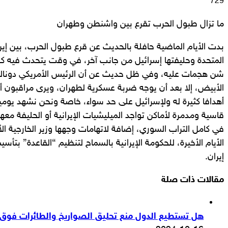
بريدا
729
إلكترونيا
ما تزال طبول الحرب تقرع بين واشنطن وطهران
بدت الأيام الماضية حافلة بالحديث عن قرع طبول الحرب، بين إير
المتحدة وحليفتها إسرائيل من جانب آخر، في وقت يتحدث فيه كل
شن هجمات عليه، وفي ظل حديث عن أن الرئيس الأمريكي دونالد 
الأبيض، إلا بعد أن يوجه ضربة عسكرية لطهران، ويرى مراقبون 
أهدافا كثيرة له ولإسرائيل على حد سواء، خاصة ونحن نشهد يومي
قاسية ومدمرة لأماكن تواجد الميليشيات الإيرانية أو الحليفة معه
في كامل التراب السوري، إضافة لاتهامات وجهها وزير الخارجية ال
الأيام الأخيرة، للحكومة الإيرانية بالسماح لتنظيم “القاعدة” بت
إيران.
مقالات ذات صلة
هل تستطيع الدول منع تحليق الصواريخ والطائرات فوق أ