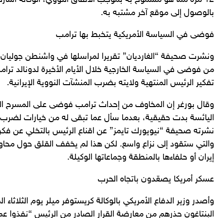
12 مرة مما هو مسموح به بموجب الاتفاق النووي، الوكالة أشار
بالوصول إلى موقع آخر مشتبه به.
فوضى في السياسة الأمريكية يتخبط بها ترامب
ونشرت صحيفة “الغارديان” تقريرا لمراسلها في واشنطن جوليان
من فوضى في السياسة الخارجية خلال الأيام الأخيرة لدونالد ترامب،
تفكير الرئيس المنتهية ولايته بضرب المنشآت النووية الإيرانية.
وقال بورغر إن المخاوف من إحداث ترامب فوضى على المسرح العا
اليائسة بدت حقيقية، بعدما سأل عما تبقى له من خيارات لضرب إير
نشرته صحيفة “نيويورك تايمز” عن اقناع الرئيس بالتخلي عن فكر
والتي ستقود إلى نزاع واسع. لكن هذا لم يخفف القلق حول محاو
إيران أو حلفاءها بالمنطقة وجماعاتها الوكيلة.
عسكر أمريكا يصعّدون باتجاه الحرب
وأصدر وزير الدفاع الأمريكي بالوكالة كريستوفر ميلر يوم الثلاثاء 
البنتاغون حذرهم من معارضة القرار الصادر من الرئيس “نفذوا عم