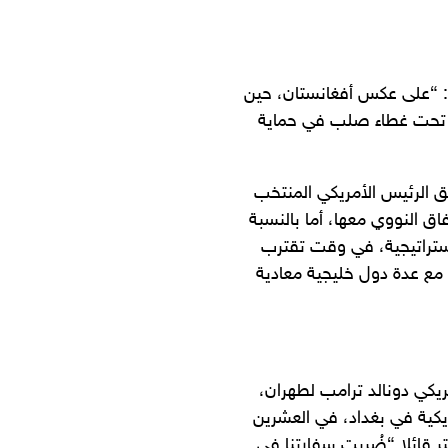
: “على عكس أفغانستان، حين
وم تحت غطاء صلب في حماية
 الرئيس الأمريكي المنتخب
فاق النووي معها، أما بالنسبة
تراتيجية، في وقت تقترب
، مع عدة دول خليجية معادية
ريكي دونالد ترامب لطهران،
يكية في بغداد، في العشرين
ر قائلا “ضُربت سفارتنا في