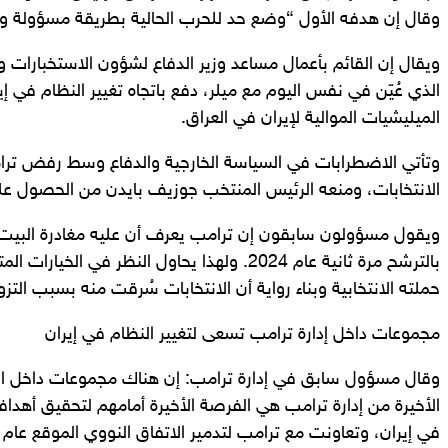
وقال إن هدفه الأول “وضع حد للحرب الحالية بطريقة مسؤولة و
ويقال إن القائم بأعمال مساعد وزير الدفاع لشؤون الاستخبارات و
الذي عُيّن في نفس اليوم مع ميلر، دفع باتجاه تغيير النظام في
الميليشيات الموالية لإيران في العراق.
وتأتي الاضطرابات في السياسة الخارجية والدفاع وسط رفض ترام
الانتخابات، ومنعه الرئيس المنتخب جوزيف بايدن من الحصول على 
ويقول مسؤولون سابقون إن ترامب يعرف أن عليه مغادرة البيت ا
بالترشح مرة ثانية عام 2024. ولهذا يحاول النظر في ا
حملته الانتخابية وبناء رواية أن الانتخابات سُرقت منه بسبب التزوي
مجموعات داخل إدارة ترامب تسعى لتغيير النظام في إيران
وقال مسؤول سابق في إدارة ترامب: إن هناك مجموعات داخل الإدا
الأخيرة من إدارة ترامب هي الفرصة الأخيرة أمامهم لتحقيق أهدافه
في إيران، وتعاونت مع ترامب لتدمير الاتفاق النووي الموقع عام 2015.