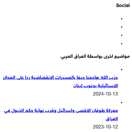
Social
فيسبوك
‫X
‫YouTube
انستقرام
مواضيع اخرى بواسطة العراق العربي
حزب الله: هاجمنا حيفا بالمسيرات الانقضاضية ردا على المجازر
الاسرائيلية بجنوب لبنان
2024-10-13
معركة طوفان الاقصى واسرائيل وقرب نهاية حكم الذيول في
العراق
2023-10-12