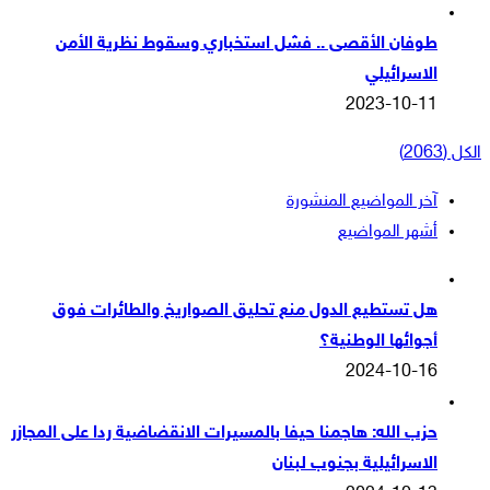
طوفان الأقصى .. فشل استخباري وسقوط نظرية الأمن
الاسرائيلي
2023-10-11
الكل (2063)
آخر المواضيع المنشورة
أشهر المواضيع
هل تستطيع الدول منع تحليق الصواريخ والطائرات فوق
أجوائها الوطنية؟
2024-10-16
حزب الله: هاجمنا حيفا بالمسيرات الانقضاضية ردا على المجازر
الاسرائيلية بجنوب لبنان