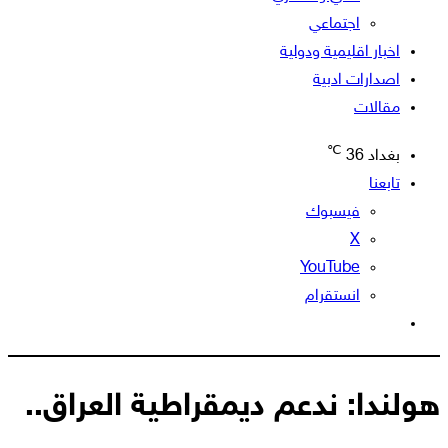
اجتماعي
اخبار اقليمية ودولية
اصدارات ادبية
مقالات
℃
بغداد
36
تابعنا
فيسبوك
‫X
‫YouTube
انستقرام
الوضع
المظلم
هولندا: ندعم ديمقراطية العراق..