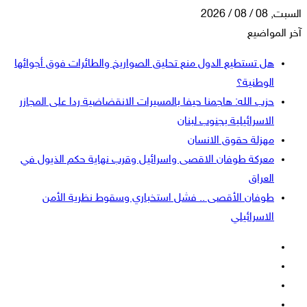
السبت, 08 / 08 / 2026
آخر المواضيع
هل تستطيع الدول منع تحليق الصواريخ والطائرات فوق أجوائها
الوطنية؟
حزب الله: هاجمنا حيفا بالمسيرات الانقضاضية ردا على المجازر
الاسرائيلية بجنوب لبنان
مهزلة حقوق الانسان
معركة طوفان الاقصى واسرائيل وقرب نهاية حكم الذيول في
العراق
طوفان الأقصى .. فشل استخباري وسقوط نظرية الأمن
الاسرائيلي
فيسبوك
‫X
‫YouTube
انستقرام