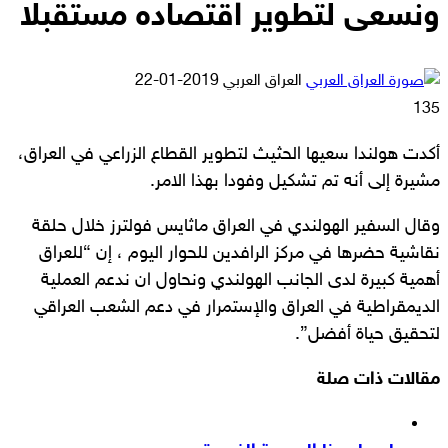
ونسعى لتطوير اقتصاده مستقبلا
أرسل
العراق العربي
2019-01-22
بريدا
135
إلكترونيا
أكدت هولندا سعيها الحثيث لتطوير القطاع الزراعي في العراق،
مشيرة إلى أنه تم تشكيل وفودا بهذا الامر.
وقال السفير الهولندي في العراق ماثايس فولترز خلال حلقة
نقاشية حضرها في مركز الرافدين للحوار اليوم ، إن “للعراق
أهمية كبيرة لدى الجانب الهولندي ونحاول ان ندعم العملية
الديمقراطية في العراق والإستمرار في دعم الشعب العراقي
لتحقيق حياة أفضل”.
مقالات ذات صلة