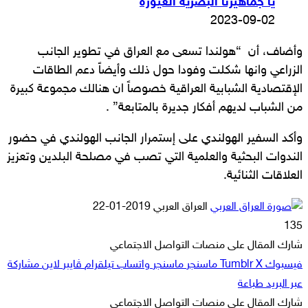
يا جماهيرنا البصرية الغيورة
2023-09-02
وأضاف، أن “هولندا تسعى مع العراق في تطوير الجانب
الزراعي وانها شكلت وفودا حول ذلك وأيضاً دعم الطاقات
الإقتصادية الشبابية العراقية خصوصاً ان هنالك مجموعة كبيرة
من الشباب لديهم أفكار جديرة بالمتابعة” .
وأكد السفير الهولندي على إستمرار الجانب الهولندي في حضور
الندوات البحثية والعلمية التي تصب في مصلحة البلدين وتعزيز
العلاقات الثنائية.
أرسل
العراق العربي
2019-01-22
بريدا
135
إلكترونيا
شارك المقال على منصات التواصل الاجتماعي
فيسبوك
‫X
ماسنجر
ماسنجر
واتساب
تيلقرام
ڤايبر
لاين
مشاركة
عبر البريد
طباعة
شارك المقال على منصات التواصل الاجتماعي