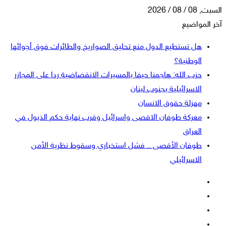
السبت, 08 / 08 / 2026
آخر المواضيع
هل تستطيع الدول منع تحليق الصواريخ والطائرات فوق أجوائها
الوطنية؟
حزب الله: هاجمنا حيفا بالمسيرات الانقضاضية ردا على المجازر
الاسرائيلية بجنوب لبنان
مهزلة حقوق الانسان
معركة طوفان الاقصى واسرائيل وقرب نهاية حكم الذيول في
العراق
طوفان الأقصى .. فشل استخباري وسقوط نظرية الأمن
الاسرائيلي
فيسبوك
‫X
‫YouTube
انستقرام