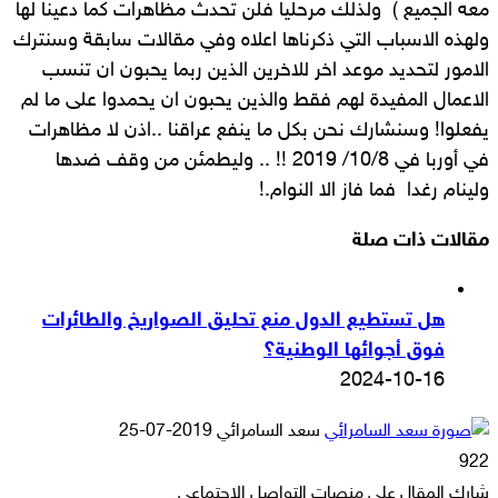
معه الجميع ) ولذلك مرحليا فلن تحدث مظاهرات كما دعينا لها
ولهذه الاسباب التي ذكرناها اعلاه وفي مقالات سابقة وسنترك
الامور لتحديد موعد اخر للاخرين الذين ربما يحبون ان تنسب
الاعمال المفيدة لهم فقط والذين يحبون ان يحمدوا على ما لم
يفعلوا! وسنشارك نحن بكل ما ينفع عراقنا ..اذن لا مظاهرات
في أوربا في 10/8/ 2019 !! .. وليطمئن من وقف ضدها
ولينام رغدا فما فاز الا النوام.!
مقالات ذات صلة
هل تستطيع الدول منع تحليق الصواريخ والطائرات
فوق أجوائها الوطنية؟
2024-10-16
أرسل
سعد السامرائي
2019-07-25
بريدا
922
إلكترونيا
شارك المقال على منصات التواصل الاجتماعي