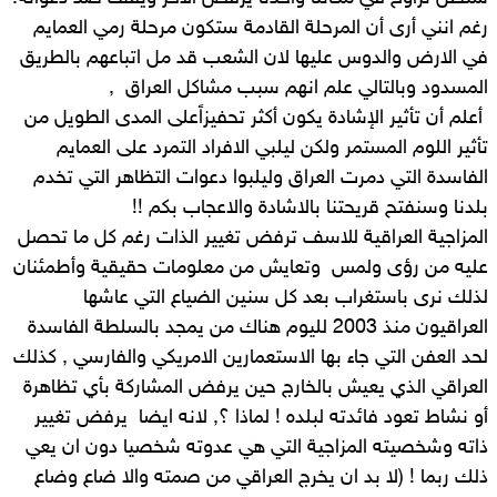
رغم انني أرى أن المرحلة القادمة ستكون مرحلة رمي العمايم
في الارض والدوس عليها لان الشعب قد مل اتباعهم بالطريق
المسدود وبالتالي علم انهم سبب مشاكل العراق ,
أعلم أن تأثير الإشادة يكون أكثر تحفيزاًعلى المدى الطويل من
تأثير اللوم المستمر ولكن ليلبي الافراد التمرد على العمايم
الفاسدة التي دمرت العراق وليلبوا دعوات التظاهر التي تخدم
بلدنا وسنفتح قريحتنا بالاشادة والاعجاب بكم !!
المزاجية العراقية للاسف ترفض تغيير الذات رغم كل ما تحصل
عليه من رؤى ولمس وتعايش من معلومات حقيقية وأطمئنان
لذلك نرى باستغراب بعد كل سنين الضياع التي عاشها
العراقيون منذ 2003 لليوم هناك من يمجد بالسلطة الفاسدة
لحد العفن التي جاء بها الاستعمارين الامريكي والفارسي , كذلك
العراقي الذي يعيش بالخارج حين يرفض المشاركة بأي تظاهرة
أو نشاط تعود فائدته لبلده ! لماذا ؟, لانه ايضا يرفض تغيير
ذاته وشخصيته المزاجية التي هي عدوته شخصيا دون ان يعي
ذلك ربما ! (لا بد ان يخرج العراقي من صمته والا ضاع وضاع