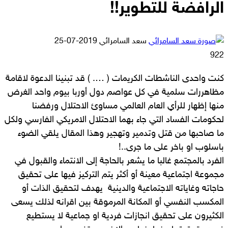
الرافضة للتطوير!!
أرسل
سعد السامرائي
2019-07-25
بريدا
922
إلكترونيا
كنت واحدى الناشطات الكريمات ( …. ) قد تبنينا الدعوة لاقامة
مظاهررات سلمية في كل عواصم دول أوربا بيوم واحد الغرض
منها إظهار للرأي العام العالمي مساوئ الاحتلال ورفضنا
لحكومات الفساد التي جاء بهما الاحتلال الامريكي الفارسي ولكل
ما صاحبها من قتل وتدمير وتهجير وهذا المقال يلقي الضوء
باسلوب او باخر على ما جرى..!
الفرد بالمجتمع غالبا ما يشعر بالحاجة إلى الانتماء والقبول في
مجموعة اجتماعية معينة أو أكثر يتم التركيز فيها على تحقيق
حاجاته وغاياته الاجتماعية والدينية يهدف لتحقيق الذات أو
المكسب النفسي أو المكانة المرموقة بين اقرانه لذلك يسعى
الكثيرون على تحقيق انجازات فردية او جماعية لا يستطيع