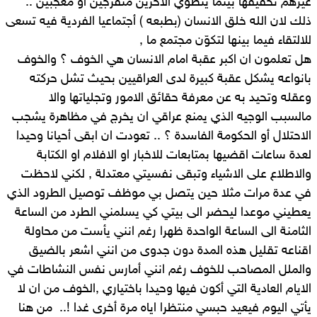
غيرهم تحقيقها بينما ينطوي الاخرين متفرجين او معجبين ..
ذلك لان الله خلق الانسان (بطبعه ) أجتماعيا الفردية فيه تسعى
للالتقاء فيما بينها لتكوّن مجتمع ما ,
هل تعلمون ان اكبر عقبة امام الانسان هي الخوف ؟ والخوف
بانواعه يشكل عقبة كبيرة لدى العراقيين بحيث تشل حركته
وعقله وتحيد به عن معرفة حقائق الامور وتجلياتها والا
مالسبب الوجيه الذي يمنع عراقي ان يخرج في مظاهرة يشجب
الاحتلال أو الحكومة الفاسدة ؟ .. تعودت ان ابقى أحيانا وحيدا
لعدة ساعات اقضيها بمتابعات للاخبار او الافلام او الكتابة
والاطلاع على الاشياء وتبقى نفسيتي معتدلة , لكني لاحظت
في عدة مرات مثلا حين يتصل بي موظف توصيل الطرود الذي
يعطيني موعدا ليحضر الى بيتي كي يسلمني الطرد من الساعة
الثامنة الى الساعة الواحدة ظهرا رغم انني يأست من محاولة
اقناعه تقليل هذه المدة دون جدوى من انني اشعر بالضيق
والملل المصاحب للخوف رغم انني أمارس نفس النشاطات في
الايام العادية التي أكون فيها وحيدا باختياري ,الخوف من ان لا
يأتي اليوم فيعيد حبسي منتظرا اياه مرة أخرى غدا !.. من هنا