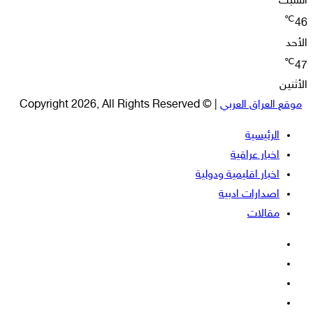
السبت
℃
46
الأحد
℃
47
الأثنين
موقع العراق العربي
| © Copyright 2026, All Rights Reserved
الرئيسية
اخبار عراقية
اخبار اقليمية ودولية
اصدارات ادبية
مقالات
فيسبوك
‫X
‫YouTube
انستقرام