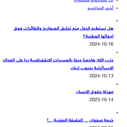
آخر المواضيع المنشورة
أشهر المواضيع
هل تستطيع الدول منع تحليق الصواريخ والطائرات فوق
أجوائها الوطنية؟
2024-10-16
حزب الله: هاجمنا حيفا بالمسيرات الانقضاضية ردا على المجازر
الاسرائيلية بجنوب لبنان
2024-10-13
مهزلة حقوق الانسان
2023-10-14
خيمة صفوان … الحقيقة المغيّبة …!