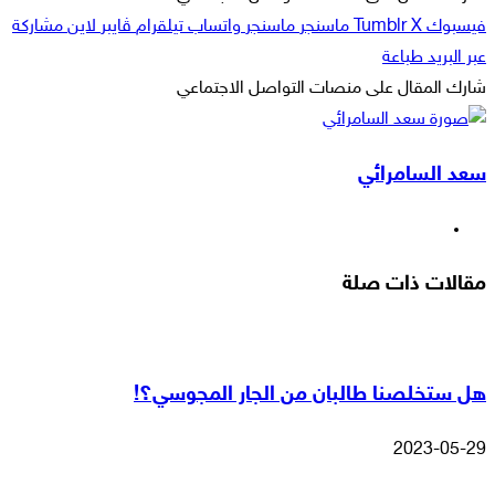
فيسبوك
‫X
ماسنجر
ماسنجر
واتساب
تيلقرام
ڤايبر
لاين
مشاركة
عبر البريد
طباعة
شارك المقال على منصات التواصل الاجتماعي
‫X
لاين
ڤايبر
طباعة
تيلقرام
ماسنجر
ماسنجر
مشاركة
واتساب
فيسبوك
عبر
سعد السامرائي
البريد
موقع
الويب
مقالات ذات صلة
هل ستخلصنا طالبان من الجار المجوسي؟!
2023-05-29