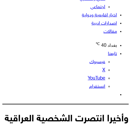
اجتماعي
اخبار اقليمية ودولية
اصدارات ادبية
مقالات
℃
بغداد
40
تابعنا
فيسبوك
‫X
‫YouTube
انستقرام
الوضع
المظلم
وأخيرا انتصرت الشخصية العراقية