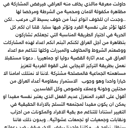
حاولت معرفة ماالذي يخاف منه العراقي فيرفض المشاركة في
مظاهرة مكفولة الامان ومحمية من الشرطة ومرخصا لها
..وجدت ان للخوف انواع تبدأ من خوف بسيط الى مرعب ..لكن
كلها تؤثر على نفسية الفرد وتؤثر فيها سلبا. قلنا ان لكم كل
الحرية في اختيار الطريقة المناسبة التي تجعلكم تشاركون
بتظاهرة من أجل العراق لكنكم اثبتم انكم اعداء لهذه المشاركات
ووضعتم الشروط والمخاوف والمبررات وكلها تتناغم مع اعداء
العراق في عدم اثارة القضية دوليا او جماهيريا . دعونا مستقبلا
نعمل بطريقة التركيز الايجابي على القوة الفردية لتعزيز
مساهمته الجماعية فالمصلحة مشتركة .لاننا لا نمتلك امامنا الا
خيارا واحدا وهو وجوب الاستمرار بمقاومة أعداء العراق من
محتلين وخونة وعملاء ولصوص وكل الفاسدين.
أقول على الفرد المنعزل عديم الفعل الذي يعتبر نفسه مفيدا او
يمكن ان يكون مفيدا لمجتمعه التسلح بالارادة الحقيقية في
التغيير استنادا للتناغم مع بقية الافراد والمكونات من احزاب
ونقابات وجمعيات او تجمعات عشوائية.. وبدون ذلك فاننا
سنظل نراوح في مكاننا واحدنا يرفض الاخر ويقف ضد دعواته.