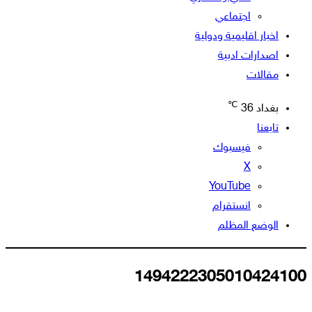
اجتماعي
اخبار اقليمية ودولية
اصدارات ادبية
مقالات
℃
بغداد
36
تابعنا
فيسبوك
‫X
‫YouTube
انستقرام
الوضع المظلم
1494222305010424100