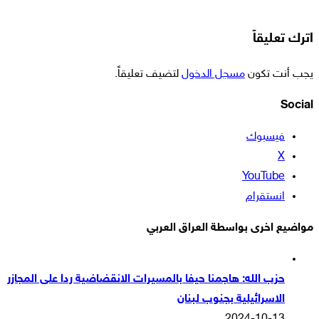
اترك تعليقاً
يجب أنت تكون
مسجل الدخول
لتضيف تعليقاً.
Social
فيسبوك
‫X
‫YouTube
انستقرام
مواضيع اخرى بواسطة العراق العربي
حزب الله: هاجمنا حيفا بالمسيرات الانقضاضية ردا على المجازر
الاسرائيلية بجنوب لبنان