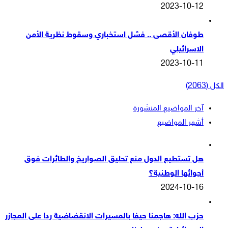
2023-10-12
طوفان الأقصى .. فشل استخباري وسقوط نظرية الأمن
الاسرائيلي
2023-10-11
الكل (2063)
آخر المواضيع المنشورة
أشهر المواضيع
هل تستطيع الدول منع تحليق الصواريخ والطائرات فوق
أجوائها الوطنية؟
2024-10-16
حزب الله: هاجمنا حيفا بالمسيرات الانقضاضية ردا على المجازر