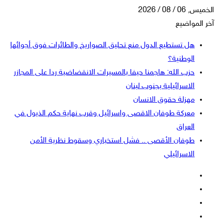
الخميس, 06 / 08 / 2026
آخر المواضيع
هل تستطيع الدول منع تحليق الصواريخ والطائرات فوق أجوائها
الوطنية؟
حزب الله: هاجمنا حيفا بالمسيرات الانقضاضية ردا على المجازر
الاسرائيلية بجنوب لبنان
مهزلة حقوق الانسان
معركة طوفان الاقصى واسرائيل وقرب نهاية حكم الذيول في
العراق
طوفان الأقصى .. فشل استخباري وسقوط نظرية الأمن
الاسرائيلي
فيسبوك
‫X
‫YouTube
انستقرام