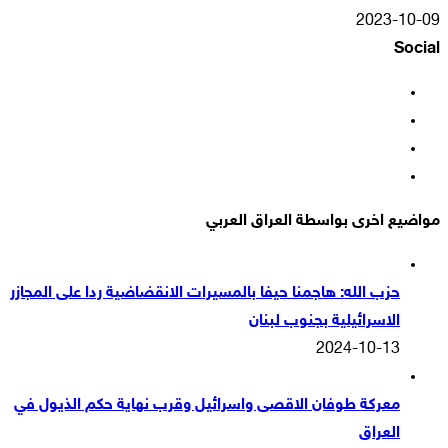
2023-10-09
Social
فيسبوك
‫X
‫YouTube
انستقرام
مواضيع اخرى بواسطة العراق العربي
حزب الله: هاجمنا حيفا بالمسيرات الانقضاضية ردا على المجازر
الاسرائيلية بجنوب لبنان
2024-10-13
معركة طوفان الاقصى واسرائيل وقرب نهاية حكم الذيول في
العراق