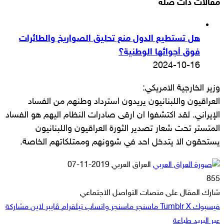
مقالات ذات صلة
هل تستطيع الدول منع تحليق الصواريخ والطائرات
فوق أجوائها الوطنية؟
2024-10-16
وزير الخارجية الامريكي:
العراقيون واللبنانيون يريدون استرداد وطنهم من الفساد
الإيراني. لقد اكتشفوا ان ارقى صادرات النظام اليهم هو الفساد
المتستر تحت شعار تصدير الثورة العراقيون واللبنانيون
يستحقون الا يتدخل احد في شوونهم وممتلكاتهم الخاصة.
أرسل
العراق العربي
2019-11-07
بريدا
855
إلكترونيا
شارك المقال على منصات التواصل الاجتماعي
فيسبوك
‫X
ماسنجر
ماسنجر
واتساب
تيلقرام
ڤايبر
لاين
مشاركة
عبر البريد
طباعة