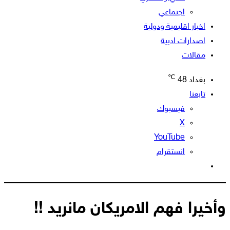
اجتماعي
اخبار اقليمية ودولية
اصدارات ادبية
مقالات
℃
بغداد
48
تابعنا
فيسبوك
‫X
‫YouTube
انستقرام
الوضع
المظلم
وأخيرا فهم الامريكان مانريد !!