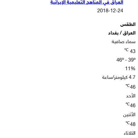
العراق في المناهج التعليمية الإيرانية
2018-12-24
الطقس
العراق / بغداد
سماء صافية
℃
43
46º - 39º
11%
4.7 كيلومتر/ساعة
℃
46
الأحد
℃
46
الأثنين
℃
48
الثلاثاء