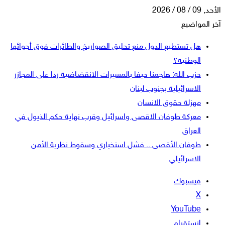
الأحد, 09 / 08 / 2026
آخر المواضيع
هل تستطيع الدول منع تحليق الصواريخ والطائرات فوق أجوائها
الوطنية؟
حزب الله: هاجمنا حيفا بالمسيرات الانقضاضية ردا على المجازر
الاسرائيلية بجنوب لبنان
مهزلة حقوق الانسان
معركة طوفان الاقصى واسرائيل وقرب نهاية حكم الذيول في
العراق
طوفان الأقصى .. فشل استخباري وسقوط نظرية الأمن
الاسرائيلي
فيسبوك
‫X
‫YouTube
انستقرام