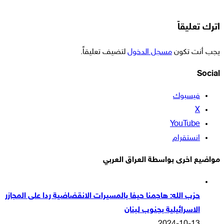
اترك تعليقاً
يجب أنت تكون
مسجل الدخول
لتضيف تعليقاً.
Social
فيسبوك
‫X
‫YouTube
انستقرام
مواضيع اخرى بواسطة العراق العربي
حزب الله: هاجمنا حيفا بالمسيرات الانقضاضية ردا على المجازر
الاسرائيلية بجنوب لبنان