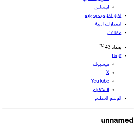
اجتماعي
اخبار اقليمية ودولية
اصدارات ادبية
مقالات
℃
بغداد
43
تابعنا
فيسبوك
‫X
‫YouTube
انستقرام
الوضع المظلم
unnamed