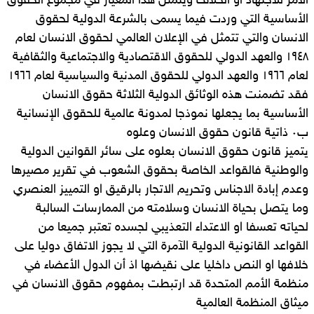
الأمر للاجتهاد او الخلاف ويتمثل هذا المعيار في مجموع الحقوق
الأساسية التي وردت فيما يسمى بالشرعة الدولية لحقوق
الانسان والتي تتمثل في الإعلان العالمي لحقوق الانسان لعام
١٩٤٨ والعهد الدولي للحقوق الاقتصادية والاجتماعية والثقافية
لعام ١٩٦٦ والعهد الدولي للحقوق المدنية والسياسية لعام ١٩٦٦
فقد تضمنت هذه الوثائق الدولية الثلاثة حقوق الانسان
الأساسية بما يجعلها نموذجا لمدونة عالمية للحقوق الإنسانية
ب٠ ذاتية قانون حقوق الانسان وعلوه
يتميز قانون حقوق الانسان بعلوه على سائر القوانين الدولية
والوطنية فالقواعد الخاصة بحقوق الشعوب في تقرير مصيرها
وعدم إبادة الاجناس وتحريم الاتجار بالرقيق او التمييز العنصري
وما يتصل بحياة الانسان وسلامته من الممارسات السالبة
لحياته تعسفا او الاعتداء التعذيبي لجسده تعتبر جميعا من
القواعد القانونية الدولية الآمرة التي لا يجوز الاتفاق دوليا على
خلافها او النص داخليا على نقيضها اذ أن الدول الأعضاء في
منظمة الأمم المتحدة قد ارتبطت بمفهوم حقوق الانسان في
ميثاق المنظمة العالمية