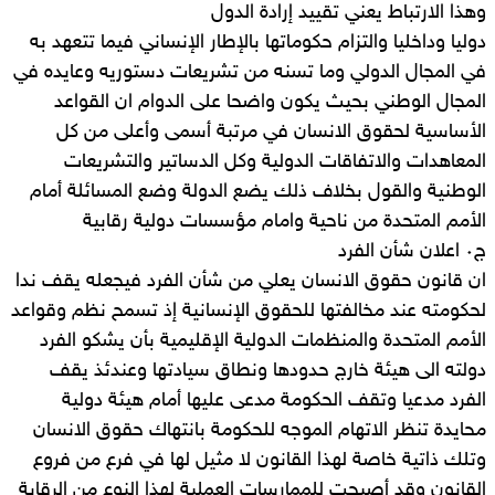
وهذا الارتباط يعني تقييد إرادة الدول
دوليا وداخليا والتزام حكوماتها بالإطار الإنساني فيما تتعهد به
في المجال الدولي وما تسنه من تشريعات دستوريه وعايده في
المجال الوطني بحيث يكون واضحا على الدوام ان القواعد
الأساسية لحقوق الانسان في مرتبة أسمى وأعلى من كل
المعاهدات والاتفاقات الدولية وكل الدساتير والتشريعات
الوطنية والقول بخلاف ذلك يضع الدولة وضع المسائلة أمام
الأمم المتحدة من ناحية وامام مؤسسات دولية رقابية
ج٠ اعلان شأن الفرد
ان قانون حقوق الانسان يعلي من شأن الفرد فيجعله يقف ندا
لحكومته عند مخالفتها للحقوق الإنسانية إذ تسمح نظم وقواعد
الأمم المتحدة والمنظمات الدولية الإقليمية بأن يشكو الفرد
دولته الى هيئة خارج حدودها ونطاق سيادتها وعندئذ يقف
الفرد مدعيا وتقف الحكومة مدعى عليها أمام هيئة دولية
محايدة تنظر الاتهام الموجه للحكومة بانتهاك حقوق الانسان
وتلك ذاتية خاصة لهذا القانون لا مثيل لها في فرع من فروع
القانون وقد أصبحت للممارسات العملية لهذا النوع من الرقابة