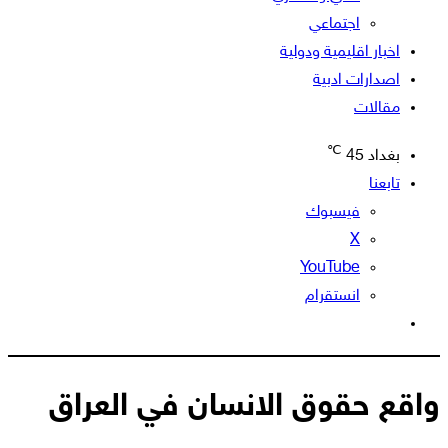
اجتماعي
اخبار اقليمية ودولية
اصدارات ادبية
مقالات
℃
بغداد
45
تابعنا
فيسبوك
‫X
‫YouTube
انستقرام
الوضع
المظلم
واقع حقوق الانسان في العراق