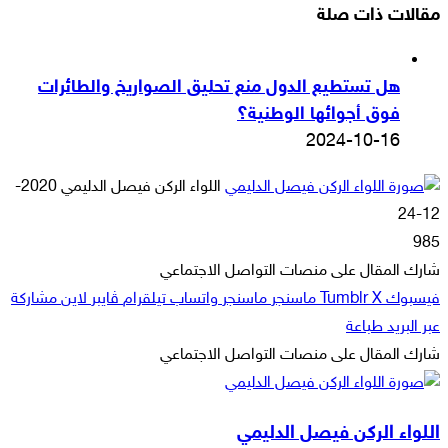
مقالات ذات صلة
هل تستطيع الدول منع تحليق الصواريخ والطائرات
فوق أجوائها الوطنية؟
2024-10-16
أرسل
اللواء الركن فيصل الدليمي
2020-
بريدا
12-24
إلكترونيا
985
شارك المقال على منصات التواصل الاجتماعي
فيسبوك
‫X
ماسنجر
ماسنجر
واتساب
تيلقرام
ڤايبر
لاين
مشاركة
عبر البريد
طباعة
شارك المقال على منصات التواصل الاجتماعي
‫X
لاين
ڤايبر
طباعة
تيلقرام
ماسنجر
ماسنجر
مشاركة
واتساب
فيسبوك
عبر
اللواء الركن فيصل الدليمي
البريد