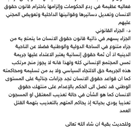
فعاليه عظيمة في ردع الحكومات وإلزامها باحترام قانون حقوق
الانسان وتعديل دساتيرها وقوانينها الداخلية وتعويض المجني
عليهم
د٠ الجزاء القانوني
الجزاء يسهم في ذاتية قانون حقوق الانسان ما يتمتع به من
جزاء متنوع في الساحة الدولية والوطنية فضلا عن الناحية
الدينيه اذ أن ثمة حقوق إنسانية يعتبر الاعتداء عليها جريمة
تمس المجتمع الإنساني كله ولهذا فانه لا يجوز منح مرتكب
هذه الجريمة حق الالتجاء السياسي ولا بد من تسليمه ومحاكمته
كما ان قواعد حقوق الانسان تجد جزاءات جنائية على المستوى
الوطني قد تصل الى الحكم بالإعدام على منتهك حقوق
الانسان كما هو الشأن في حالة تعذيب المعتقل او المسجون
تعذيبا يودي بحياته إذ يحاكم المتهم بالتعذيب بتهمة القتل
العمد
وللحديث بقية ان شاء الله تعالى