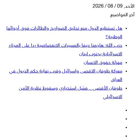
الأحد, 09 / 08 / 2026
آخر المواضيع
هل تستطيع الدول منع تحليق الصواريخ والطائرات فوق أجوائها
الوطنية؟
حزب الله: هاجمنا حيفا بالمسيرات الانقضاضية ردا على المجازر
الاسرائيلية بجنوب لبنان
مهزلة حقوق الانسان
معركة طوفان الاقصى واسرائيل وقرب نهاية حكم الذيول في
العراق
طوفان الأقصى .. فشل استخباري وسقوط نظرية الأمن
الاسرائيلي
فيسبوك
‫X
‫YouTube
انستقرام