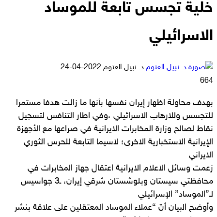
خلية تجسس تابعة للموساد
الاسرائيلي
أرسل
د. نبيل العتوم
2022-04-24
بريدا
664
إلكترونيا
بهدف محاولة اظهار إيران نفسها بأنها ما زالت هدفا مستمرا
للتجسس وللارهاب الاسرائيلي ،وفي اطار التنافس لتسجيل
نقاط لصالح وزارة المخابرات الايرانية في صراعها مع الأجهزة
الإيرانية الاستخبارية الاخرى؛ لاسيما التابعة للحرس الثوري
الايراني
زعمت وسائل الاعلام الايرانية اعتقال جهاز المخابرات في
محافظتي سيستان وبلوشستان شرقي إيران، ـ3 جواسيس
لـ”الموساد” الإسرائيلي
وأوضح البيان أنّ “عملاء الموساد المعتقلين على علاقة بنشر