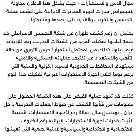
مجال الامن والاستخبارات ، حيث يشكل هذا الاعلان محاولة
لاستعراض قدرات اجهزة المخابرات الايرانية على كشف عملية
التجسس والتخريب والقدرة على رصدها ومتابعتها .
يحتمل ان زعم كشف طهران عن شبكة التجسس الاسرائيلي قد
يتبعه اعلانها تفكيك المزيد من الشبكات التخريب ربما للارتباط
فيما بينها، كذلك من المحتمل استمرار الحرس الثوري من حالة
التأهب والاستعداد عبر تكثيف عملياته العسكرية والامنية
مستهدفا المحافظات الحدودية لاسيما الكردية والسنية التي
يزعم دوما اعلان اجهزة الاستخبارات الايرانية تفكيك هذا النوع
من الشبكات التجسسية.
كذلك قد تمهد عملية القبض على هذه الشبكة الحصول على
معلومات من شأنها الكشف عن خيوط العمليات التخريبية داخل
ايران ، بهدف إرسال رسالة ردع لأجهزة الاستخبارات الأجنبية
لاثبات قدرات اجهزة الاستخبارات الايرانية رغم الظروف
الاقتصادية والاجتماعيةوالسياسيةوالامنيةالصعبة التي تعيشها