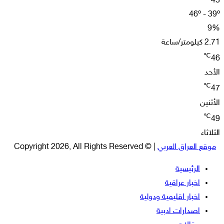
45
46º - 39º
9%
2.71 كيلومتر/ساعة
℃
46
الأحد
℃
47
الأثنين
℃
49
الثلاثاء
موقع العراق العربي
| © Copyright 2026, All Rights Reserved
الرئيسية
اخبار عراقية
اخبار اقليمية ودولية
اصدارات ادبية