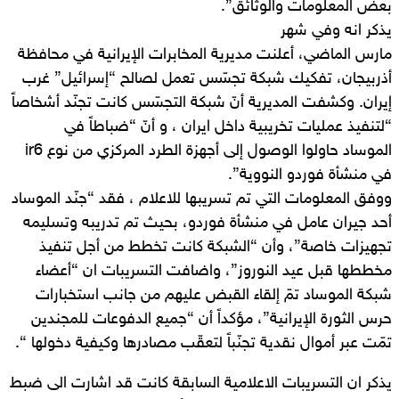
بعض المعلومات والوثائق”.
يذكر انه وفي شهر
مارس الماضي، أعلنت مديرية المخابرات الإيرانية في محافظة
أذربيجان، تفكيك شبكة تجسّس تعمل لصالح “إسرائيل” غرب
إيران. وكشفت المديرية أنّ شبكة التجسّس كانت تجنّد أشخاصاً
“لتنفيذ عمليات تخريبية داخل ايران ، و أنّ “ضباطاً في
الموساد حاولوا الوصول إلى أجهزة الطرد المركزي من نوع ir6
في منشأة فوردو النووية”.
ووفق المعلومات التي تم تسريبها للاعلام ، فقد “جنّد الموساد
أحد جيران عامل في منشأة فوردو، بحيث تم تدريبه وتسليمه
تجهيزات خاصة”، وأن “الشبكة كانت تخطط من أجل تنفيذ
مخططها قبل عيد النوروز”، واضافت التسريبات ان “أعضاء
شبكة الموساد تمّ إلقاء القبض عليهم من جانب استخبارات
حرس الثورة الإيرانية”، مؤكداً أن “جميع الدفوعات للمجندين
تمّت عبر أموال نقدية تجنّباً لتعقّب مصادرها وكيفية دخولها “.
يذكر ان التسريبات الاعلامية السابقة كانت قد اشارت الى ضبط