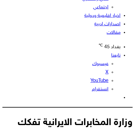
اجتماعي
اخبار اقليمية ودولية
اصدارات ادبية
مقالات
℃
بغداد
45
تابعنا
فيسبوك
‫X
‫YouTube
انستقرام
الوضع
المظلم
وزارة المخابرات الايرانية تفكك