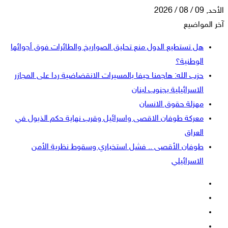
الأحد, 09 / 08 / 2026
آخر المواضيع
هل تستطيع الدول منع تحليق الصواريخ والطائرات فوق أجوائها
الوطنية؟
حزب الله: هاجمنا حيفا بالمسيرات الانقضاضية ردا على المجازر
الاسرائيلية بجنوب لبنان
مهزلة حقوق الانسان
معركة طوفان الاقصى واسرائيل وقرب نهاية حكم الذيول في
العراق
طوفان الأقصى .. فشل استخباري وسقوط نظرية الأمن
الاسرائيلي
فيسبوك
‫X
‫YouTube
انستقرام