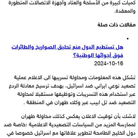
كميات كبيرة من الأسلحة والعتاد وأجهزة الاتصالات المتطورة
والمعقدة.
مقالات ذات صلة
هل تستطيع الدول منع تحليق الصواريخ والطائرات
فوق أجوائها الوطنية؟
2024-10-16
تشكل هذه المعلومات ومحاولة تسريبها الى الاعلام عملية
تصعيد نوعي ايراني ضد اسرائيل، بهدف ترسيخ معادلة الردع
عبر استخدام هذه التسريبات وتوظيفها مستقبلا لمحاولة
التصعيد ضد تل ابيب عبر وكلاء طهران في المنطقة .
لاشك بأن توقيت الاعلان يعكس كذلك محاولة طهران
لممارسة المزيد من السياسات التصعيدية الاعلامية ؛خاصة ضد
دول الخليج الطامحة لتطوير علاقاتها مع اسرائيل خصوصا في