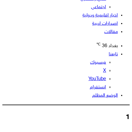
اجتماعي
اخبار اقليمية ودولية
اصدارات ادبية
مقالات
℃
بغداد
36
تابعنا
فيسبوك
‫X
‫YouTube
انستقرام
الوضع المظلم
1