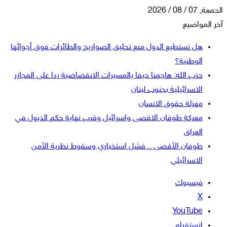
الجمعة, 07 / 08 / 2026
آخر المواضيع
هل تستطيع الدول منع تحليق الصواريخ والطائرات فوق أجوائها
الوطنية؟
حزب الله: هاجمنا حيفا بالمسيرات الانقضاضية ردا على المجازر
الاسرائيلية بجنوب لبنان
مهزلة حقوق الانسان
معركة طوفان الاقصى واسرائيل وقرب نهاية حكم الذيول في
العراق
طوفان الأقصى .. فشل استخباري وسقوط نظرية الأمن
الاسرائيلي
فيسبوك
‫X
‫YouTube
انستقرام