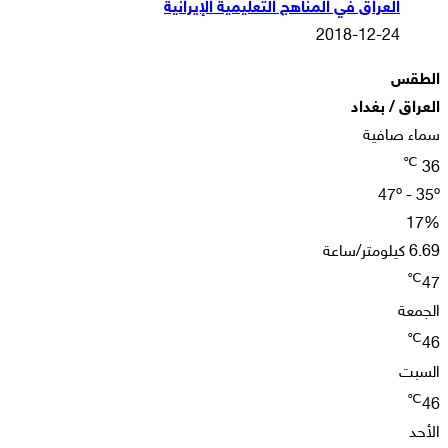
العراق في المناهج التعليمية الإيرانية
2018-12-24
الطقس
العراق / بغداد
سماء صافية
℃
36
47º - 35º
17%
6.69 كيلومتر/ساعة
℃
47
الجمعة
℃
46
السبت
℃
46
الأحد