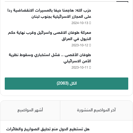
ب
u
ت
حزب الله: هاجمنا حيفا بالمسيرات الانقضاضية ردا
و
T
ق
على المجازر الاسرائيلية بجنوب لبنان
2024-10-13
ك
u
ر
معركة طوفان الاقصى واسرائيل وقرب نهاية حكم
b
ا
الذيول في العراق
2023-10-12
e
م
طوفان الأقصى .. فشل استخباري وسقوط نظرية
الأمن الاسرائيلي
2023-10-11
الكل (2063)
آخر المواضيع المنشورة
أشهر المواضيع
هل تستطيع الدول منع تحليق الصواريخ والطائرات