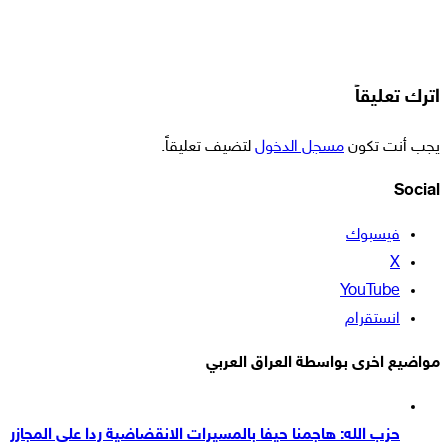
اترك تعليقاً
يجب أنت تكون
مسجل الدخول
لتضيف تعليقاً.
Social
فيسبوك
‫X
‫YouTube
انستقرام
مواضيع اخرى بواسطة العراق العربي
حزب الله: هاجمنا حيفا بالمسيرات الانقضاضية ردا على المجازر