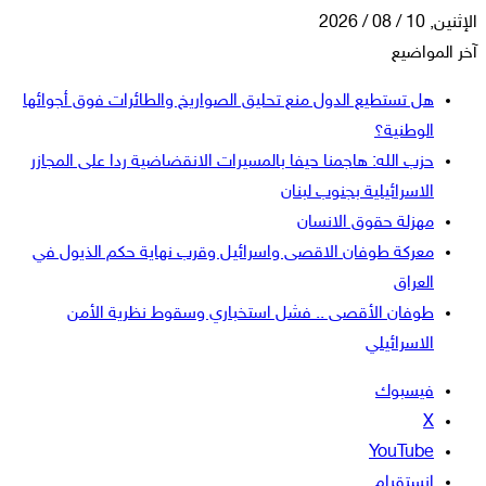
الإثنين, 10 / 08 / 2026
آخر المواضيع
هل تستطيع الدول منع تحليق الصواريخ والطائرات فوق أجوائها
الوطنية؟
حزب الله: هاجمنا حيفا بالمسيرات الانقضاضية ردا على المجازر
الاسرائيلية بجنوب لبنان
مهزلة حقوق الانسان
معركة طوفان الاقصى واسرائيل وقرب نهاية حكم الذيول في
العراق
طوفان الأقصى .. فشل استخباري وسقوط نظرية الأمن
الاسرائيلي
فيسبوك
‫X
‫YouTube
انستقرام