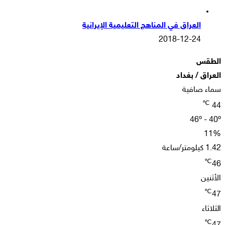
العراق في المناهج التعليمية الإيرانية
2018-12-24
الطقس
العراق / بغداد
سماء صافية
℃
44
46º - 40º
11%
1.42 كيلومتر/ساعة
℃
46
الأثنين
℃
47
الثلاثاء
℃