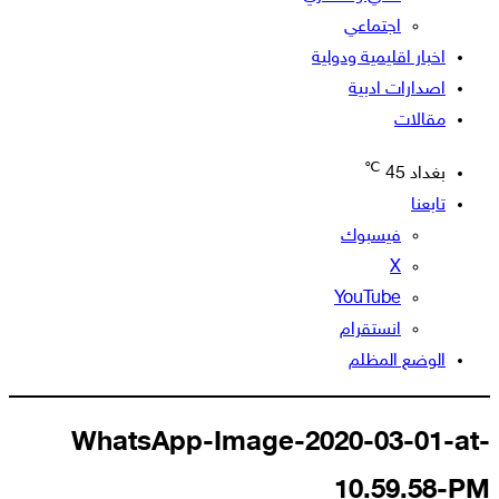
اجتماعي
اخبار اقليمية ودولية
اصدارات ادبية
مقالات
℃
بغداد
45
تابعنا
فيسبوك
‫X
‫YouTube
انستقرام
الوضع المظلم
WhatsApp-Image-2020-03-01-at-
10.59.58-PM