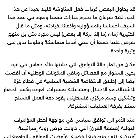
قد يحاول البعض كردات فعل المناوشة قليلا بعيدا عن هذا
الجو، لكنه سرعان ما يحترم خيارات شعبنا ويعود في غمد هذا
السيف إحساسا بالمسؤولية وإذعانا لقيادته، ومثل ما قال
الختيرية زمان (ما إلنا بركة إلا بعض) ليس مجرد مثل بل منهج
يفرض علينا جميعا أن نبقي أيدينا متماسكة وقلوبنا تدق على
وتيرة واحدة.
فكان من ثمار حالة التوافق التي دشنها قائد حماس في غزة
يحيى السنوار مع الفصائل وباقي المكونات الوطنية أن أفضت
أيضا إلى إطلاق الانتفاضة الشعبية السلمية في قطاع غزة
للاشتباك مع الاحتلال ومشاغلته بمسيرات العودة وكسر الحصار
وتشكيل جسم مركزي فلسطيني يقود دفة العمل المسلح
ممثلا بغرفة العمليات المشتركة.
امتد الأمر إلى توافق سياسي في مواجهة أخطر المؤامرات
الدولية (صفقة القرن) التي حاولت فرض رؤية إسرائيلية
أمريكية لإنهاء وتصفية القضية، فأفضت المواقف الجامعة إلى