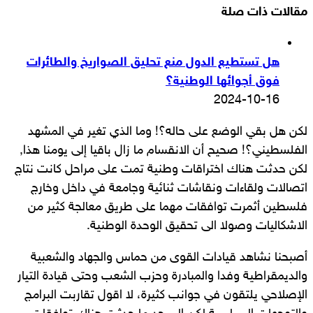
مقالات ذات صلة
هل تستطيع الدول منع تحليق الصواريخ والطائرات
فوق أجوائها الوطنية؟
2024-10-16
لكن هل بقي الوضع على حاله؟! وما الذي تغير في المشهد
الفلسطيني؟! صحيح أن الانقسام ما زال باقيا إلى يومنا هذا,
لكن حدثت هناك اختراقات وطنية تمت على مراحل كانت نتاج
اتصالات ولقاءات ونقاشات ثنائية وجامعة في داخل وخارج
فلسطين أثمرت توافقات مهما على طريق معالجة كثير من
الاشكاليات وصولا الى تحقيق الوحدة الوطنية.
أصبحنا نشاهد قيادات القوى من حماس والجهاد والشعبية
والديمقراطية وفدا والمبادرة وحزب الشعب وحتى قيادة التيار
الإصلاحي يلتقون في جوانب كثيرة، لا اقول تقاربت البرامج