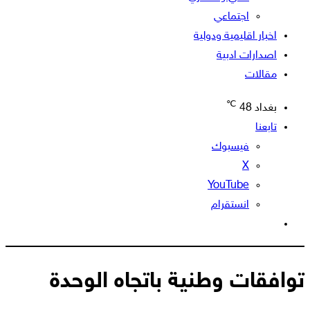
اجتماعي
اخبار اقليمية ودولية
اصدارات ادبية
مقالات
℃
بغداد
48
تابعنا
فيسبوك
‫X
‫YouTube
انستقرام
الوضع
المظلم
​توافقات وطنية باتجاه الوحدة