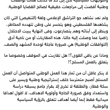
والتوجهات السياسية لكن إلى حد ما حدثت هناك توافقات
وطنية أفضت إلى مراجعات حقيقية لصالح القضايا الوطنية.
ولم نعد نشاهد جو التراشق الإعلامي ولغة (التنغيص) التي كان
يشاهدها الفلسطيني وهو يتحسر على وطن تتهدده المخاطر،
وينظر إلى أبنائه وهم يتصارعون، وفى النهاية يبيت الاحتلال
راضيا عما وصلت إليه حالنا، هذه المقاربات أو من ناحية أدق
(التوافقات الوطنية) هي ضرورة عاجلة لوحدة المشهد والصف.
وماذا عن باقي القوى؟! هل تقاربت في الموقف وخصوصا ما
يتعلق بالعمل المسلح؟!
لا ينكر عاقل أن من ثمار هذا العمل الوطني المتواصل أن العمل
المسلح أصبح متمترسا خلف إستراتيجية وطنية ويسير على
سكة قطار، والطلقة لا تخرج إلا بقرار جامع يسبقه دراسة
واستعداد وفق ضرورة الحاجة وأولوية الاهداف، لا اقول اهدافا
ميدانية فقط إنما أيضا أهداف تتعلق بالرؤية السياسية
والوطنية.