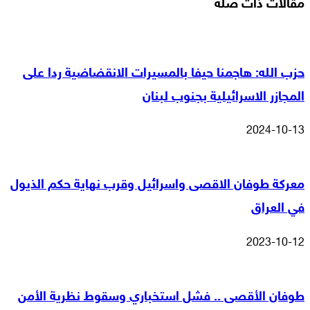
مقالات ذات صلة
حزب الله: هاجمنا حيفا بالمسيرات الانقضاضية ردا على
المجازر الاسرائيلية بجنوب لبنان
2024-10-13
معركة طوفان الاقصى واسرائيل وقرب نهاية حكم الذيول
في العراق
2023-10-12
طوفان الأقصى .. فشل استخباري وسقوط نظرية الأمن