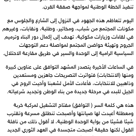
تنفيذ الخطة الوطنية لمواجهة صفقة القرن.
اليوم تتعاظم هذه الجهود في النزول إلى الشارع والجلوس مع
مكونات المجتمع من شباب، ومخاتير، وطلبة، ونقابات، وغيرهم
في لقاءات وزيارات مكوكية، تهدف إلى إكمال دور البناء وترميم
الجروح وتهيئة حواضن المجتمع لمواصلة دعم التوجهات
السياسية الرامية إلى الوحدة والسير في طريق مقارعة الاحتلال.
في الساعات الأخيرة يتصدر المشهد التوافق على عناوين كبيرة
ومنها (الانتخابات) فتواترت التصريحات جاهزين ومستعدين
وذاهبين للانتخابات، فأعادت الأمل لشعبنا وأحيت الروح في
الجيل للبدء في مرحلة جديدة من بناء الوطن وتجديد شرعياته.
هذه هي كلمة السر ( التوافق) مفتاح التشغيل لمركبة خربة
ومعطلة أعيدت لها صيانتها وأصبحت تنطلق مسرعة وتقترب
شيئا فشيئا من بوابة الوحدة الوطنية، لا أقول ذلك من نافلة
القول لكنها حقيقة أصبحت متجسدة في العهد الثوري الجديد