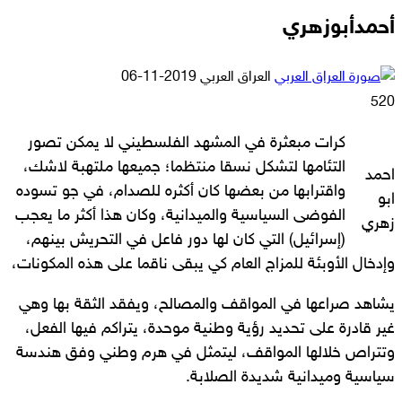
أحمدأبوزهري
أرسل
العراق العربي
2019-11-06
بريدا
520
إلكترونيا
كرات مبعثرة في المشهد الفلسطيني لا يمكن تصور
التئامها لتشكل نسقا منتظما؛ جميعها ملتهبة لاشك،
احمد
واقترابها من بعضها كان أكثره للصدام، في جو تسوده
ابو
الفوضى السياسية والميدانية، وكان هذا أكثر ما يعجب
زهري
(إسرائيل) التي كان لها دور فاعل في التحريش بينهم،
وإدخال الأوبئة للمزاج العام كي يبقى ناقما على هذه المكونات،
يشاهد صراعها في المواقف والمصالح، ويفقد الثقة بها وهي
غير قادرة على تحديد رؤية وطنية موحدة، يتراكم فيها الفعل،
وتتراص خلالها المواقف، ليتمثل في هرم وطني وفق هندسة
سياسية وميدانية شديدة الصلابة.