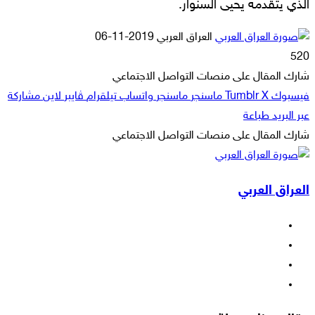
الذي يتقدمه يحيى السنوار.
أرسل
العراق العربي
2019-11-06
بريدا
520
إلكترونيا
شارك المقال على منصات التواصل الاجتماعي
فيسبوك
‫X
ماسنجر
ماسنجر
واتساب
تيلقرام
ڤايبر
لاين
مشاركة
عبر البريد
طباعة
شارك المقال على منصات التواصل الاجتماعي
‫X
لاين
ڤايبر
طباعة
تيلقرام
ماسنجر
ماسنجر
مشاركة
واتساب
فيسبوك
عبر
العراق العربي
البريد
فيسبوك
‫X
‫YouTube
انستقرام