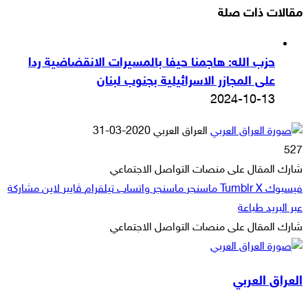
مقالات ذات صلة
حزب الله: هاجمنا حيفا بالمسيرات الانقضاضية ردا
على المجازر الاسرائيلية بجنوب لبنان
2024-10-13
أرسل
العراق العربي
2020-03-31
بريدا
527
إلكترونيا
شارك المقال على منصات التواصل الاجتماعي
فيسبوك
‫X
ماسنجر
ماسنجر
واتساب
تيلقرام
ڤايبر
لاين
مشاركة
عبر البريد
طباعة
شارك المقال على منصات التواصل الاجتماعي
‫X
لاين
ڤايبر
طباعة
تيلقرام
ماسنجر
ماسنجر
مشاركة
واتساب
فيسبوك
عبر
العراق العربي
البريد