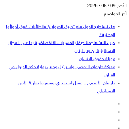
الأحد, 09 / 08 / 2026
آخر المواضيع
هل تستطيع الدول منع تحليق الصواريخ والطائرات فوق أجوائها
الوطنية؟
حزب الله: هاجمنا حيفا بالمسيرات الانقضاضية ردا على المجازر
الاسرائيلية بجنوب لبنان
مهزلة حقوق الانسان
معركة طوفان الاقصى واسرائيل وقرب نهاية حكم الذيول في
العراق
طوفان الأقصى .. فشل استخباري وسقوط نظرية الأمن
الاسرائيلي
فيسبوك
‫X
‫YouTube
انستقرام