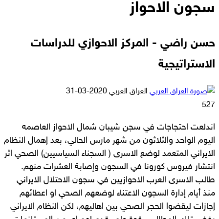
سجون الاحواز
حسن راضي - المركز الاحوازي للدراسات
الاستراتيجية
أرسل
العراق العربي
2020-03-31
بريدا
527
إلكترونيا
‎اندلعت احتجاجات في سجن شيبان شمال الاحواز العاصمه
اليوم الواحد والثلاثون من شهر مارس الحالي، بعد إهمال النظام
الايراني المتعمد لوضع الاسرى ( السجناء السياسيين) الصحي اثر
انتشار فيروس كورونا في السجون وإصابة العشرات منهم.
طالب الاسرى العرب الاحوازيين في سجون الاحتلال الايراني
منذ أيام إدارة السجون الاعتناء لوضعهم الصحي او اعطائهم
إجازات ليقضوا الحجر الصحي بين اهاليهم، لكن النظام الايراني