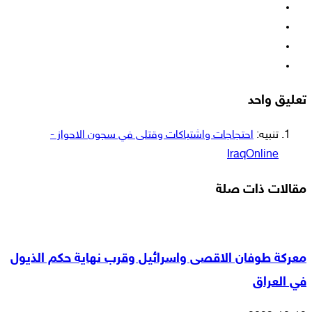
فيسبوك
‫X
‫YouTube
انستقرام
تعليق واحد
تنبيه:
‎احتجاجات واشتباكات وقتلى في سجون الاحواز -
IraqOnline
مقالات ذات صلة
معركة طوفان الاقصى واسرائيل وقرب نهاية حكم الذيول
في العراق