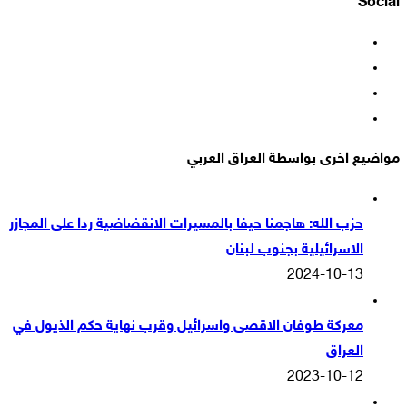
Social
فيسبوك
‫X
‫YouTube
انستقرام
مواضيع اخرى بواسطة العراق العربي
حزب الله: هاجمنا حيفا بالمسيرات الانقضاضية ردا على المجازر
الاسرائيلية بجنوب لبنان
2024-10-13
معركة طوفان الاقصى واسرائيل وقرب نهاية حكم الذيول في
العراق
2023-10-12