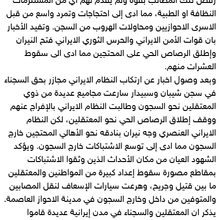
رفض تلك المطالب بقوة ولم يقدم لهم اي من المستلزمات
النظافة او الطبية، مما ادى إلى احتجاجات وتمرد واسع من قبل
الاسرى الاحوازيين ومحاولات الهروب من السجن. وتفيد الأخبار
بان قوات الأمن الايراني والحرس الثوري الايراني فتح النيران
وإطلق الرصاص الحي على المحتجين مما ادى الى سقوط
العشرات منهم.
وبعد وصول اخبار عن ارتكاب النظام الايراني مجازر بحق السجناء
في سجن شيبان وسبيدار سارعت مجاميع عديدة من ذوي
المعتقلين نحو السجون وطالبت النظام الايراني بالإفراج عنهم
ووقف إطلاق الرصاص الحي نحو المعتقلين، لكن النظام
الايراني العنصري وجه نيران بنادقه نحو الأهالي المحتجين خارج
السجون مما ادى إلى توسع الاشتباكات خارج السجون. ويؤكد
الشهود العيان من مكان الأحداث الذين وثقوا الاشتباكات
بمقاطع مصورة سقوط إعداد كبيرة من المواطنين والمعتقلين
ما بين قتيل وجريح، وهرعت سيارات الإسعاف لنقل المصابين
والمتوفين من داخل وخارج السجون في مدينة الاحواز العاصمة.
يذكر ان المعتقلين والسجناء في مدن إيرانية عديدة قاموا