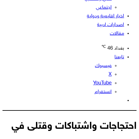
اجتماعي
اخبار اقليمية ودولية
اصدارات ادبية
مقالات
℃
بغداد
46
تابعنا
فيسبوك
‫X
‫YouTube
انستقرام
الوضع
المظلم
‎احتجاجات واشتباكات وقتلى في