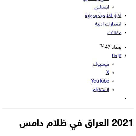
اجتماعي
اخبار اقليمية ودولية
اصدارات ادبية
مقالات
℃
بغداد
47
تابعنا
فيسبوك
‫X
‫YouTube
انستقرام
الوضع
المظلم
2021 العراق في ظلام دامس