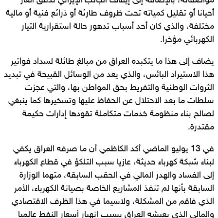
مواصفاته، بالإضافة إلى إيقاف الجانب الإيراني تدفق الغاز
أحيانا أو تقليل كمياته تحت ظروف طارئة أو ذرائع فنية أو مالية
مختلفة، والذي كان أحد أسباب تدهور حالة استقرارية التيار
الكهربائي مؤخرا.
يضاف إلى هذا ما يتكبده العراق من مبالغ طائلة لسداد فواتير
هذا الاستيراد البائس، والذي يعد من الوسائل القبيحة في تبديد
الثروات الوطنية والتفريط بحق المواطن بها، والتي عجزت
سلطات ما بعد الاحتلال عن الحفاظ عليها وتسخيرها كما ينبغي
لصالح بناء منظومة خدمات متكاملة تقودها إدارات حكيمة
مقتدرة.
في 13 يوليو الماضي أكد الكاظمي أن ما صرفه العراق يكفي
لبناء شبكة كهرباء حديثة، عازيا سبب التلكؤ في قطاع الكهرباء
إلى الفساد والهدر المالي في الحقب السابقة، متهما الوزارة
السابقة بأنها لم تنفذ المشاريع الخاصة بصيانة الكهرباء، الأمر
الذي فاقم من المشكلة، ولاسيما في هذا الظرف الاقتصادي
والمالي الذي يعيشه العراق بسبب انهيار أسعار النفط عالميا