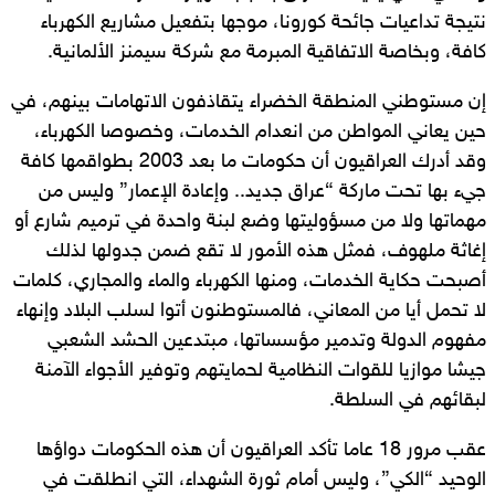
نتيجة تداعيات جائحة كورونا، موجها بتفعيل مشاريع الكهرباء
كافة، وبخاصة الاتفاقية المبرمة مع شركة سيمنز الألمانية.
إن مستوطني المنطقة الخضراء يتقاذفون الاتهامات بينهم، في
حين يعاني المواطن من انعدام الخدمات، وخصوصا الكهرباء،
وقد أدرك العراقيون أن حكومات ما بعد 2003 بطواقمها كافة
جيء بها تحت ماركة “عراق جديد.. وإعادة الإعمار” وليس من
مهماتها ولا من مسؤوليتها وضع لبنة واحدة في ترميم شارع أو
إغاثة ملهوف، فمثل هذه الأمور لا تقع ضمن جدولها لذلك
أصبحت حكاية الخدمات، ومنها الكهرباء والماء والمجاري، كلمات
لا تحمل أيا من المعاني، فالمستوطنون أتوا لسلب البلاد وإنهاء
مفهوم الدولة وتدمير مؤسساتها، مبتدعين الحشد الشعبي
جيشا موازيا للقوات النظامية لحمايتهم وتوفير الأجواء الآمنة
لبقائهم في السلطة.
عقب مرور 18 عاما تأكد العراقيون أن هذه الحكومات دواؤها
الوحيد “الكي”، وليس أمام ثورة الشهداء، التي انطلقت في