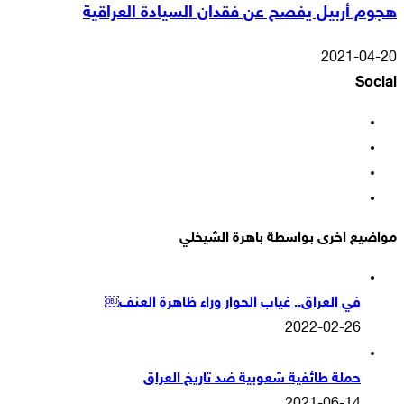
هجوم أربيل يفصح عن فقدان السيادة العراقية
2021-04-20
Social
فيسبوك
‫X
‫YouTube
انستقرام
مواضيع اخرى بواسطة باهرة الشيخلي
في العراق.. غياب الحوار وراء ظاهرة العنف￼
2022-02-26
حملة طائفية شعوبية ضد تاريخ العراق