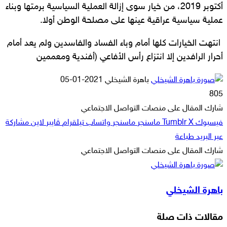
أكتوبر 2019، من خيار سوى إزالة العملية السياسية برمتها وبناء
عملية سياسية عراقية عينها على مصلحة الوطن أولا.
انتهت الخيارات كلها أمام وباء الفساد والفاسدين ولم يعد أمام
أحرار الرافدين إلا انتزاع رأس الأفاعي (أفندية ومعممين
أرسل
باهرة الشيخلي
2021-01-05
بريدا
805
إلكترونيا
شارك المقال على منصات التواصل الاجتماعي
فيسبوك
‫X
ماسنجر
ماسنجر
واتساب
تيلقرام
ڤايبر
لاين
مشاركة
عبر البريد
طباعة
شارك المقال على منصات التواصل الاجتماعي
‫X
لاين
ڤايبر
طباعة
تيلقرام
ماسنجر
ماسنجر
مشاركة
واتساب
فيسبوك
عبر
باهرة الشيخلي
البريد
مقالات ذات صلة