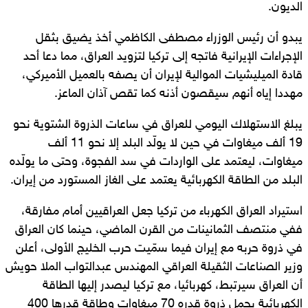
الديون.
يبدو أن رئيس الوزراء مصطفى الكاظمي أخذ يضيق بثقل
الإجراءات الإيرانية فاتجه إلى تركيا لتزويد العراق، مما دعا أحد
قادة الميليشيات الموالية لإيران أن يصفه بالعميل الأميركي،
مهددا إياه أنهم سيقصون أذنه كما تقص آذان الماعز.
يبلغ الاستهلاك اليومي للعراق في ساعات الذروة الشتوية نحو
19 ألف ميغاوات في حين لا يولّد البلد إلا نحو 11 ألف
ميغاوات، ليعتمد على الواردات في سد الفجوة، وحتى ما يولّده
البلد من الطاقة الكهربائية يعتمد على الغاز المستورد من إيران.
استيراد العراق الكهرباء من تركيا جعل العراقيين أمام مفارقة،
ففي منتصف الثمانينات من القرن الماضي، حينما كان العراق
في ذروة حربه مع إيران فيما سمّيت حرب الخليج الأولى، أعلن
وزير الصناعات الثقيلة العراقي المهندس عبدالتواب الملا حويش
أن العراق سيرتبط، كهربائيا، مع تركيا ليصدر إليها الطاقة
الكهربائية بحمل ذروة قدره 70 ميغاوات وطاقة قدرها 400