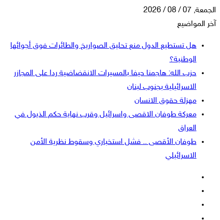
الجمعة, 07 / 08 / 2026
آخر المواضيع
هل تستطيع الدول منع تحليق الصواريخ والطائرات فوق أجوائها
الوطنية؟
حزب الله: هاجمنا حيفا بالمسيرات الانقضاضية ردا على المجازر
الاسرائيلية بجنوب لبنان
مهزلة حقوق الانسان
معركة طوفان الاقصى واسرائيل وقرب نهاية حكم الذيول في
العراق
طوفان الأقصى .. فشل استخباري وسقوط نظرية الأمن
الاسرائيلي
فيسبوك
‫X
‫YouTube
انستقرام