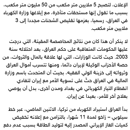
الإعلان، لتصبح 5 ملايين متر مكعب من 50 مليون متر مكعب،
بسبب ما تقول إنها مستحقات متأخرة، مع إبلاغها وزارة الكهرباء
في العراق، رسميا، بعزمها تقليص الشحنات مجددا إلى 3
ملايين متر مكعب.
لا ينكر أن هذا كان من نتائج المحاصصة المقيتة، التي درجت
عليها الحكومات المتعاقبة على حكم العراق، بعد احتلاله سنة
2003. حيث كانت الوزارات، التي لها علاقة بالمال والثروات، من
حصة الأحزاب الوكيلة لإيران دائما، ومنها تتسرب أموال العراق
وثرواته إلى خزينة الولي الفقيه، بحيث أن المتحدث باسم وزارة
المالية في العراق حثّ على تسوية الأمر مع إيران لتفادي
انقطاع التيار الكهربائي في بغداد ومدن أخرى، بدل أن يوصي
بعلاج آخر للأمر، بعيدا عن إيران.
بدأ العراق استيراد الكهرباء من تركيا، الاثنين الماضي، عبر خط
سيلوبي – زاخو لمدة 11 شهرا، بالتزامن مع إعلانه تخفيض
كميات الغاز الإيراني المصدر إليه لتوليد الطاقة بسبب عدم دفع