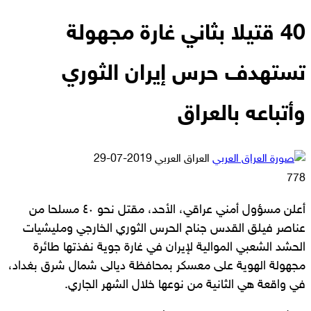
40 قتيلا بثاني غارة مجهولة
تستهدف حرس إيران الثوري
وأتباعه بالعراق
أرسل
العراق العربي
2019-07-29
بريدا
778
إلكترونيا
أعلن مسؤول أمني عراقي، الأحد، مقتل نحو ٤٠ مسلحا من
عناصر فيلق القدس جناح الحرس الثوري الخارجي ومليشيات
الحشد الشعبي الموالية لإيران في غارة جوية نفذتها طائرة
مجهولة الهوية على معسكر بمحافظة ديالى شمال شرق بغداد،
في واقعة هي الثانية من نوعها خلال الشهر الجاري.