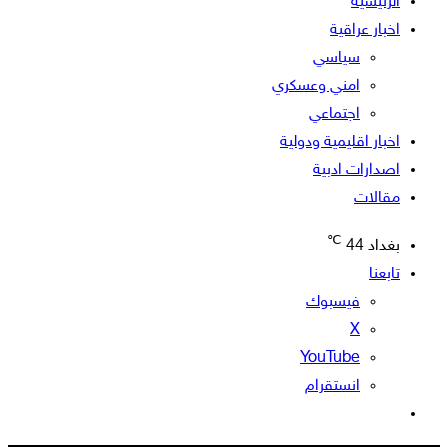
الرئيسية
اخبار عراقية
سياسي
امني وعسكري
اجتماعي
اخبار اقليمية ودولية
اصدارات ادبية
مقالات
℃
بغداد
44
تابعنا
فيسبوك
‫X
‫YouTube
انستقرام
الوضع
المظلم