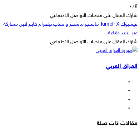
بريدا
778
إلكترونيا
شارك المقال على منصات التواصل الاجتماعي
فيسبوك
‫X
ماسنجر
ماسنجر
واتساب
تيلقرام
ڤايبر
لاين
مشاركة
عبر البريد
طباعة
شارك المقال على منصات التواصل الاجتماعي
‫X
لاين
ڤايبر
طباعة
تيلقرام
ماسنجر
ماسنجر
مشاركة
واتساب
فيسبوك
عبر
العراق العربي
البريد
فيسبوك
‫X
‫YouTube
انستقرام
مقالات ذات صلة