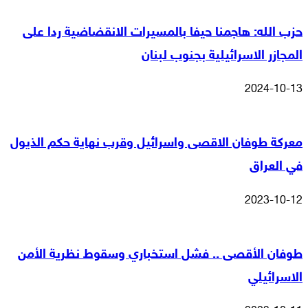
حزب الله: هاجمنا حيفا بالمسيرات الانقضاضية ردا على
المجازر الاسرائيلية بجنوب لبنان
2024-10-13
معركة طوفان الاقصى واسرائيل وقرب نهاية حكم الذيول
في العراق
2023-10-12
طوفان الأقصى .. فشل استخباري وسقوط نظرية الأمن
الاسرائيلي