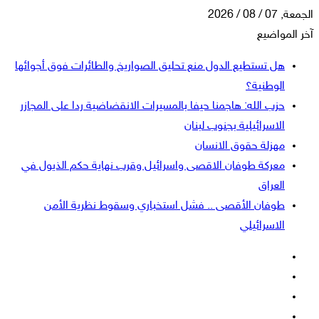
الجمعة, 07 / 08 / 2026
آخر المواضيع
هل تستطيع الدول منع تحليق الصواريخ والطائرات فوق أجوائها
الوطنية؟
حزب الله: هاجمنا حيفا بالمسيرات الانقضاضية ردا على المجازر
الاسرائيلية بجنوب لبنان
مهزلة حقوق الانسان
معركة طوفان الاقصى واسرائيل وقرب نهاية حكم الذيول في
العراق
طوفان الأقصى .. فشل استخباري وسقوط نظرية الأمن
الاسرائيلي
فيسبوك
‫X
‫YouTube
انستقرام