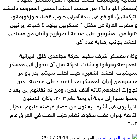
اللبنانية ومليشيات الحشد الشعبي داخل معسكر الشهداء
(معسكر اللواء الـ١٦ من مليشيا الحشد الشعبي المعروف بالحشد
التركماني)، الواقع في بلدة آمرلي جنوب قضاء طوزخورماتو،
وأسفرت الغارة عن مقتل ٦ عسكريين بينهم ٤ ضباط إيرانيين
كانوا من المشرفين على صناعة الصواريخ واثنان من مسلحي
الحشد بجانب إصابة عدد آخر.
وكان معسكر أشرف مخيما لحركة مجاهدي خلق الإيرانية
المعارضة وقواتها وعائلات الحركة قبل أن تتحول إلى معسكر
لمليشيات الحشد الشعبي، حيث أخلت مليشيا بدر بأوامر
مباشرة من إيران المعسكر بعد الاعتداء على قاطنيه الذين
تجاوزت أعدادهم ثلاثة آلاف لاجئ، ومن ثم نقلتهم إلى بغداد
ومنها نقلوا إلى دولة أوروبية عام ٢٠١٣، وكان اللاجئون
الإيرانيون في أشرف يعانون من حصار فرضته عليهم الأحزاب
التابعة لإيران عقب سقوط نظام حزب البعث في العراق عام
٢٠٠٣.
أرسل
العراق العربي
2019-07-29