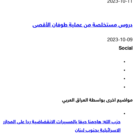
2023-10-11
دروس مستخلصة من عملية طوفان الأقصى
2023-10-09
Social
فيسبوك
‫X
‫YouTube
انستقرام
مواضيع اخرى بواسطة العراق العربي
حزب الله: هاجمنا حيفا بالمسيرات الانقضاضية ردا على المجازر
الاسرائيلية بجنوب لبنان