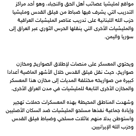
مواقع لمليشيا عصائب أهل الحق والنجباء، وهو أحد مراكز
التدريب التي يشرف فيها ضباط من فيلق القدس ومليشيا
حزب الله اللبنانية على تدريب عناصر المليشيات العراقية
والمليشيات الأخرى التي ينقلها الحرس الثوري عبر العراق إلى
سوريا واليمن.
ويحتوي المعسكر على منصات لإطلاق الصواريخ ومخازن
صواريخ، حيث نقل فيلق القدس خلال الأشهر الماضية أعدادا
كبيرة من صواريخه مختلفة المديات إلى مخازن هذا المعسكر
والمخازن الأخرى التابعة للمليشيات في مدن العراق الأخرى.
وشهدت المناطق المحيطة بهذه المعسكرات حملات تهجير
وإبادة جماعية نفذها مسلحو المليشيات ضد السكان الأصليين
واستوطن بدلا منهم عائلات مسلحي وضباط فيلق القدس
وحزب الله الإيرانيين.