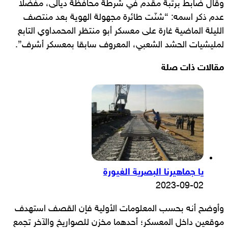
وقال ضابط برتبة مقدم في شرطة محافظة ديالى، مفضلا
عدم ذكر اسمه: “شنّت طائرة مجهولة الهوية بعد منتصف
الليلة الماضية غارة على معسكر أبو منتظر المحمداوي التابع
لمليشيات الحشد الشعبي، المعروف سابقا بمعسكر أشرف”.
مقالات ذات صلة
يا جماهيرنا البصرية الغيورة
2023-09-02
وأوضح أنه بحسب المعلومات الأولية فإن القصف استهدف
موقعين داخل المعسكر؛ أحدهما مخزن للصواريخ والآخر تجمع