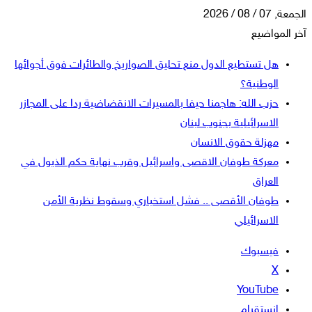
الجمعة, 07 / 08 / 2026
آخر المواضيع
هل تستطيع الدول منع تحليق الصواريخ والطائرات فوق أجوائها
الوطنية؟
حزب الله: هاجمنا حيفا بالمسيرات الانقضاضية ردا على المجازر
الاسرائيلية بجنوب لبنان
مهزلة حقوق الانسان
معركة طوفان الاقصى واسرائيل وقرب نهاية حكم الذيول في
العراق
طوفان الأقصى .. فشل استخباري وسقوط نظرية الأمن
الاسرائيلي
فيسبوك
‫X
‫YouTube
انستقرام