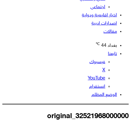
اجتماعي
اخبار اقليمية ودولية
اصدارات ادبية
مقالات
℃
بغداد
44
تابعنا
فيسبوك
‫X
‫YouTube
انستقرام
الوضع المظلم
32521968000000_original