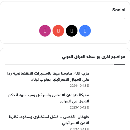
Social
ف
ا
ي
X
Y
ن
س
o
س
مواضيع اخرى بواسطة العراق العربي
ب
u
ت
حزب الله: هاجمنا حيفا بالمسيرات الانقضاضية ردا
و
T
ق
على المجازر الاسرائيلية بجنوب لبنان
2024-10-13
ك
u
ر
معركة طوفان الاقصى واسرائيل وقرب نهاية حكم
b
ا
الذيول في العراق
2023-10-12
e
م
طوفان الأقصى .. فشل استخباري وسقوط نظرية
الأمن الاسرائيلي
2023-10-11