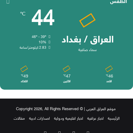
الطقس
44
℃
العراق / بغداد
46º - 39º
10%
2.83 كيلومتر/ساعة
سماء صافية
49
47
46
℃
℃
℃
الأحد
الأثنين
الثلاثاء
موقع العراق العربي
| © Copyright 2026, All Rights Reserved
الرئيسية
اخبار عراقية
اخبار اقليمية ودولية
اصدارات ادبية
مقالات