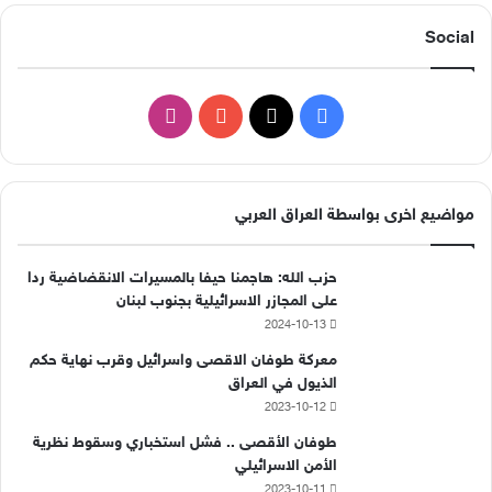
Social
ف
ا
ي
X
Y
ن
س
o
س
مواضيع اخرى بواسطة العراق العربي
ب
u
ت
حزب الله: هاجمنا حيفا بالمسيرات الانقضاضية ردا
و
T
ق
على المجازر الاسرائيلية بجنوب لبنان
2024-10-13
ك
u
ر
معركة طوفان الاقصى واسرائيل وقرب نهاية حكم
b
ا
الذيول في العراق
2023-10-12
e
م
طوفان الأقصى .. فشل استخباري وسقوط نظرية
الأمن الاسرائيلي
2023-10-11