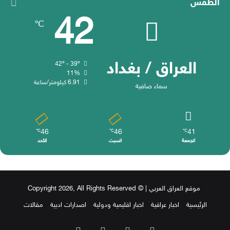
الطقس
42
℃
العراق / بغداد
42º - 39º
11%
6.91 كيلومتر/ساعة
سماء صافية
46
46
41
℃
℃
℃
الجمعة
السبت
الأحد
موقع العراق العربي
| © Copyright 2026, All Rights Reserved
الرئيسية
اخبار عراقية
اخبار اقليمية ودولية
اصدارات ادبية
مقالات