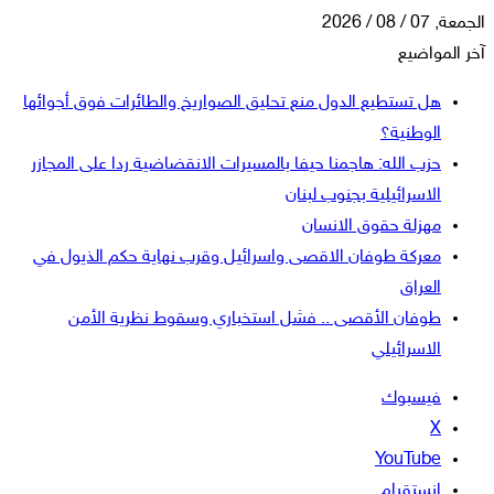
الجمعة, 07 / 08 / 2026
آخر المواضيع
هل تستطيع الدول منع تحليق الصواريخ والطائرات فوق أجوائها
الوطنية؟
حزب الله: هاجمنا حيفا بالمسيرات الانقضاضية ردا على المجازر
الاسرائيلية بجنوب لبنان
مهزلة حقوق الانسان
معركة طوفان الاقصى واسرائيل وقرب نهاية حكم الذيول في
العراق
طوفان الأقصى .. فشل استخباري وسقوط نظرية الأمن
الاسرائيلي
فيسبوك
‫X
‫YouTube
انستقرام