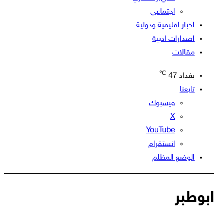
اجتماعي
اخبار اقليمية ودولية
اصدارات ادبية
مقالات
℃
بغداد
47
تابعنا
فيسبوك
‫X
‫YouTube
انستقرام
الوضع المظلم
ابوطبر