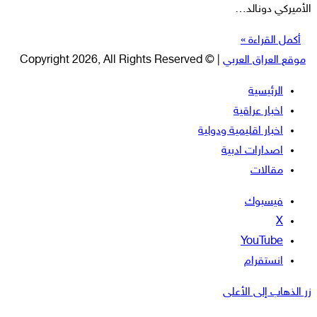
الأميركي دونالد…
أكمل القراءة »
موقع العراق العربي
| © Copyright 2026, All Rights Reserved
الرئيسية
اخبار عراقية
اخبار اقليمية ودولية
اصدارات ادبية
مقالات
فيسبوك
‫X
‫YouTube
انستقرام
زر الذهاب إلى الأعلى