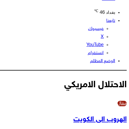
℃
بغداد
46
تابعنا
فيسبوك
‫X
‫YouTube
انستقرام
الوضع المظلم
الاحتلال الامريكي
مقال
الهروب الى الكويت