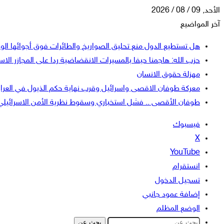
الأحد, 09 / 08 / 2026
آخر المواضيع
هل تستطيع الدول منع تحليق الصواريخ والطائرات فوق أجوائها الو
حزب الله: هاجمنا حيفا بالمسيرات الانقضاضية ردا على المجازر الاسر
مهزلة حقوق الانسان
معركة طوفان الاقصى واسرائيل وقرب نهاية حكم الذيول في العرا
طوفان الأقصى .. فشل استخباري وسقوط نظرية الأمن الاسرائيلي
فيسبوك
‫X
‫YouTube
انستقرام
تسجيل الدخول
إضافة عمود جانبي
الوضع المظلم
بحث عن