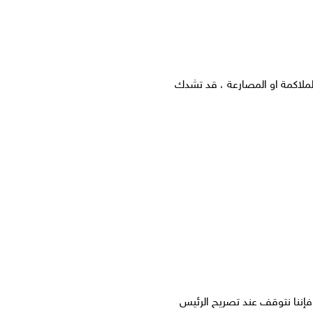
للملاكمة او المصارعة ، قد تشدك
16 عاما على غزوه واحتلاله فإننا نتوقف عند تصريح الرئيس