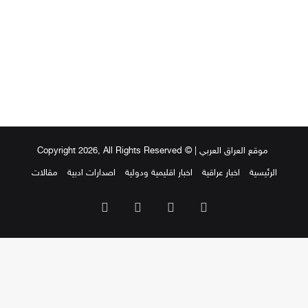
موقع العراق العربي
| © Copyright 2026, All Rights Reserved
الرئيسية
اخبار عراقية
اخبار اقليمية ودولية
اصدارات ادبية
مقالات
‫X
فيسبوك
‫YouTube
انستقرام