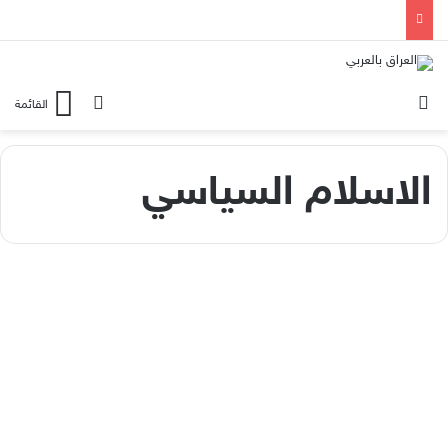
الوضع المظلم
بحث عن
القائمة
الاسلام السياسي
مقال
آلهة صامتة وتخادم متبادل بين
السلطة والمرجعية
1٬703
1
2019-03-10