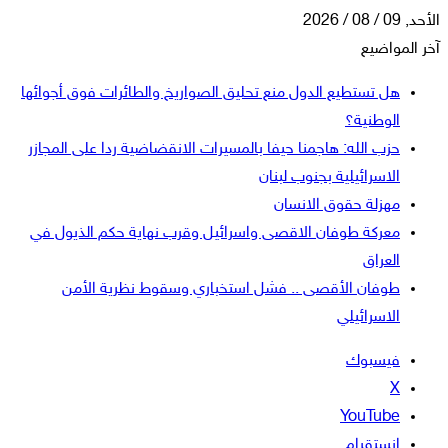
الأحد, 09 / 08 / 2026
آخر المواضيع
هل تستطيع الدول منع تحليق الصواريخ والطائرات فوق أجوائها
الوطنية؟
حزب الله: هاجمنا حيفا بالمسيرات الانقضاضية ردا على المجازر
الاسرائيلية بجنوب لبنان
مهزلة حقوق الانسان
معركة طوفان الاقصى واسرائيل وقرب نهاية حكم الذيول في
العراق
طوفان الأقصى .. فشل استخباري وسقوط نظرية الأمن
الاسرائيلي
فيسبوك
‫X
‫YouTube
انستقرام