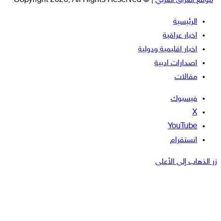
موقع العراق العربي
| © Copyright 2026, All Rights Reserved
الرئيسية
اخبار عراقية
اخبار اقليمية ودولية
اصدارات ادبية
مقالات
فيسبوك
‫X
‫YouTube
انستقرام
زر الذهاب إلى الأعلى