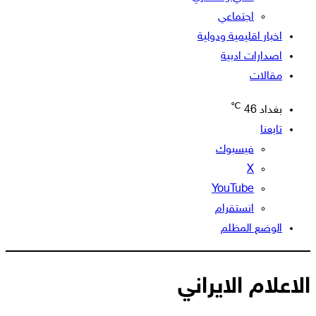
اجتماعي
اخبار اقليمية ودولية
اصدارات ادبية
مقالات
℃
بغداد
46
تابعنا
فيسبوك
‫X
‫YouTube
انستقرام
الوضع المظلم
الاعلام الايراني