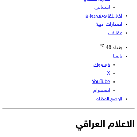
اجتماعي
اخبار اقليمية ودولية
اصدارات ادبية
مقالات
℃
بغداد
48
تابعنا
فيسبوك
‫X
‫YouTube
انستقرام
الوضع المظلم
الاعلام العراقي