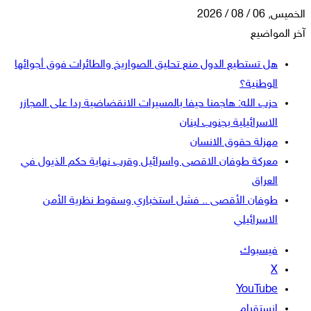
الخميس, 06 / 08 / 2026
آخر المواضيع
هل تستطيع الدول منع تحليق الصواريخ والطائرات فوق أجوائها
الوطنية؟
حزب الله: هاجمنا حيفا بالمسيرات الانقضاضية ردا على المجازر
الاسرائيلية بجنوب لبنان
مهزلة حقوق الانسان
معركة طوفان الاقصى واسرائيل وقرب نهاية حكم الذيول في
العراق
طوفان الأقصى .. فشل استخباري وسقوط نظرية الأمن
الاسرائيلي
فيسبوك
‫X
‫YouTube
انستقرام