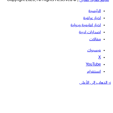
موقع العراق العربي
| © Copyright 2026, All Rights Reserved
الرئيسية
اخبار عراقية
اخبار اقليمية ودولية
اصدارات ادبية
مقالات
فيسبوك
‫X
‫YouTube
انستقرام
زر الذهاب إلى الأعلى