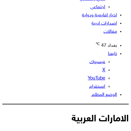
اجتماعي
اخبار اقليمية ودولية
اصدارات ادبية
مقالات
℃
بغداد
47
تابعنا
فيسبوك
‫X
‫YouTube
انستقرام
الوضع المظلم
الامارات العربية