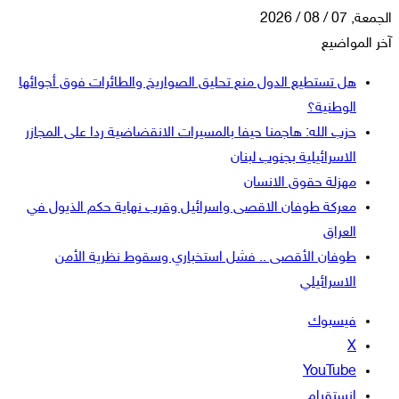
الجمعة, 07 / 08 / 2026
آخر المواضيع
هل تستطيع الدول منع تحليق الصواريخ والطائرات فوق أجوائها
الوطنية؟
حزب الله: هاجمنا حيفا بالمسيرات الانقضاضية ردا على المجازر
الاسرائيلية بجنوب لبنان
مهزلة حقوق الانسان
معركة طوفان الاقصى واسرائيل وقرب نهاية حكم الذيول في
العراق
طوفان الأقصى .. فشل استخباري وسقوط نظرية الأمن
الاسرائيلي
فيسبوك
‫X
‫YouTube
انستقرام