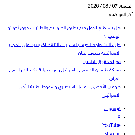
الجمعة, 07 / 08 / 2026
آخر المواضيع
هل تستطيع الدول منع تحليق الصواريخ والطائرات فوق أجوائها
الوطنية؟
حزب الله: هاجمنا حيفا بالمسيرات الانقضاضية ردا على المجازر
الاسرائيلية بجنوب لبنان
مهزلة حقوق الانسان
معركة طوفان الاقصى واسرائيل وقرب نهاية حكم الذيول في
العراق
طوفان الأقصى .. فشل استخباري وسقوط نظرية الأمن
الاسرائيلي
فيسبوك
‫X
‫YouTube
انستقرام