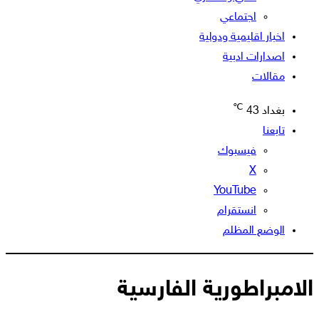
اجتماعي
اخبار اقليمية ودولية
اصدارات ادبية
مقالات
℃
بغداد
43
تابعنا
فيسبوك
‫X
‫YouTube
انستقرام
الوضع المظلم
الامبراطورية الفارسية