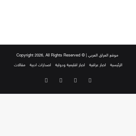
موقع العراق العربي
| © Copyright 2026, All Rights Reserved
الرئيسية
اخبار عراقية
اخبار اقليمية ودولية
اصدارات ادبية
مقالات
‫X
فيسبوك
‫YouTube
انستقرام