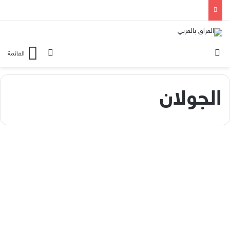
الوضع المظلم
بحث عن
القائمة
الجولان
مقال
جبنة ترامب وجرذ الجامعة!
557
2019-03-26