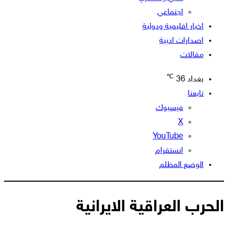
اجتماعي
اخبار اقليمية ودولية
اصدارات ادبية
مقالات
℃
بغداد
36
تابعنا
فيسبوك
‫X
‫YouTube
انستقرام
الوضع المظلم
الحرب العراقية الايرانية