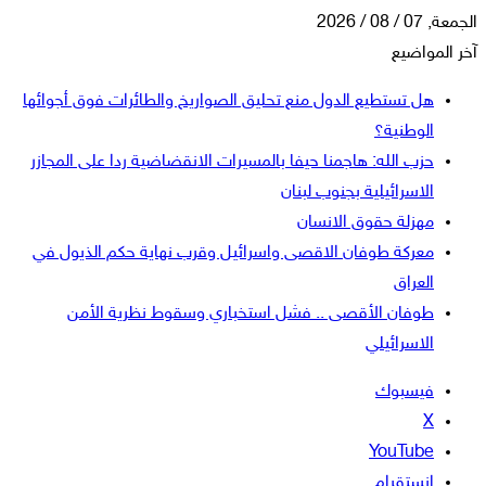
الجمعة, 07 / 08 / 2026
آخر المواضيع
هل تستطيع الدول منع تحليق الصواريخ والطائرات فوق أجوائها
الوطنية؟
حزب الله: هاجمنا حيفا بالمسيرات الانقضاضية ردا على المجازر
الاسرائيلية بجنوب لبنان
مهزلة حقوق الانسان
معركة طوفان الاقصى واسرائيل وقرب نهاية حكم الذيول في
العراق
طوفان الأقصى .. فشل استخباري وسقوط نظرية الأمن
الاسرائيلي
فيسبوك
‫X
‫YouTube
انستقرام