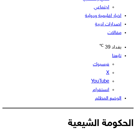
اجتماعي
اخبار اقليمية ودولية
اصدارات ادبية
مقالات
℃
بغداد
39
تابعنا
فيسبوك
‫X
‫YouTube
انستقرام
الوضع المظلم
الحكومة الشيعية