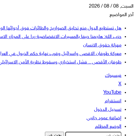
السبت, 08 / 08 / 2026
آخر المواضيع
هل تستطيع الدول منع تحليق الصواريخ والطائرات فوق أجوائها الو
حزب الله: هاجمنا حيفا بالمسيرات الانقضاضية ردا على المجازر الاسر
مهزلة حقوق الانسان
معركة طوفان الاقصى واسرائيل وقرب نهاية حكم الذيول في العرا
طوفان الأقصى .. فشل استخباري وسقوط نظرية الأمن الاسرائيلي
فيسبوك
‫X
‫YouTube
انستقرام
تسجيل الدخول
إضافة عمود جانبي
الوضع المظلم
بحث عن