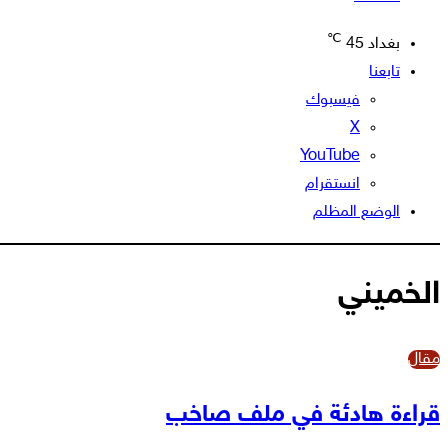
℃
بغداد
45
تابعنا
فيسبوك
‫X
‫YouTube
انستقرام
الوضع المظلم
الخميني
مقال
قراءة هادئة في ملف صاخب