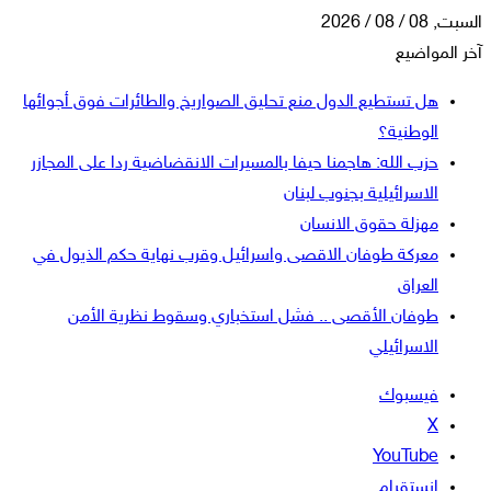
السبت, 08 / 08 / 2026
آخر المواضيع
هل تستطيع الدول منع تحليق الصواريخ والطائرات فوق أجوائها
الوطنية؟
حزب الله: هاجمنا حيفا بالمسيرات الانقضاضية ردا على المجازر
الاسرائيلية بجنوب لبنان
مهزلة حقوق الانسان
معركة طوفان الاقصى واسرائيل وقرب نهاية حكم الذيول في
العراق
طوفان الأقصى .. فشل استخباري وسقوط نظرية الأمن
الاسرائيلي
فيسبوك
‫X
‫YouTube
انستقرام