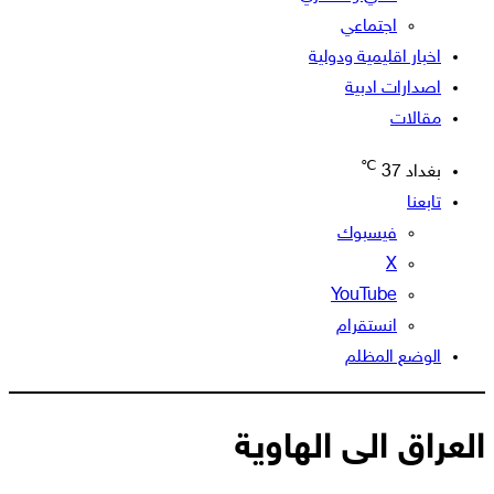
اجتماعي
اخبار اقليمية ودولية
اصدارات ادبية
مقالات
℃
بغداد
37
تابعنا
فيسبوك
‫X
‫YouTube
انستقرام
الوضع المظلم
العراق الى الهاوية