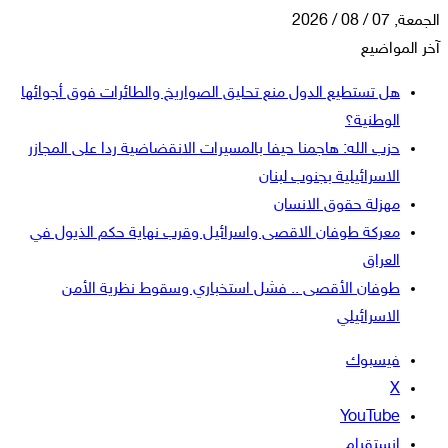
الجمعة, 07 / 08 / 2026
آخر المواضيع
هل تستطيع الدول منع تحليق الصواريخ والطائرات فوق أجوائها
الوطنية؟
حزب الله: هاجمنا حيفا بالمسيرات الانقضاضية ردا على المجازر
الاسرائيلية بجنوب لبنان
مهزلة حقوق الانسان
معركة طوفان الاقصى واسرائيل وقرب نهاية حكم الذيول في
العراق
طوفان الأقصى .. فشل استخباري وسقوط نظرية الأمن
الاسرائيلي
فيسبوك
‫X
‫YouTube
انستقرام