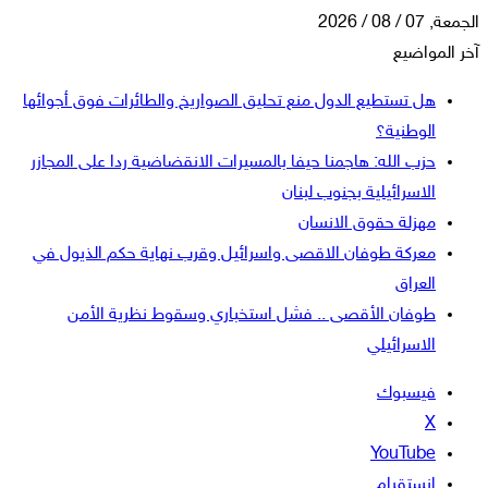
الجمعة, 07 / 08 / 2026
آخر المواضيع
هل تستطيع الدول منع تحليق الصواريخ والطائرات فوق أجوائها
الوطنية؟
حزب الله: هاجمنا حيفا بالمسيرات الانقضاضية ردا على المجازر
الاسرائيلية بجنوب لبنان
مهزلة حقوق الانسان
معركة طوفان الاقصى واسرائيل وقرب نهاية حكم الذيول في
العراق
طوفان الأقصى .. فشل استخباري وسقوط نظرية الأمن
الاسرائيلي
فيسبوك
‫X
‫YouTube
انستقرام