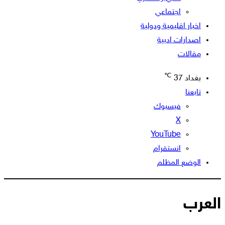
اجتماعي
اخبار اقليمية ودولية
اصدارات ادبية
مقالات
℃
بغداد
37
تابعنا
فيسبوك
‫X
‫YouTube
انستقرام
الوضع المظلم
العرب