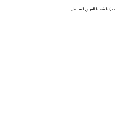
الرحمن الرحيم وَلَيَنصُرَنَّ اللَّهُ مَن يَنصُرُهُ ۗ إِنَّ اللَّهَ لَقَوِيٌّ عَزِيزٌ (40 الحج) يا شعبنا العربي المناضل