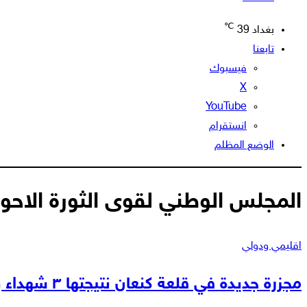
℃
بغداد
39
تابعنا
فيسبوك
‫X
‫YouTube
انستقرام
الوضع المظلم
المجلس الوطني لقوى الثورة الاحوا
اقليمي ودولي
مجزرة جديدة في قلعة كنعان نتيجتها ٣ شهداء و٣ جرحى