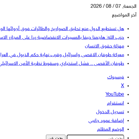
الجمعة, 07 / 08 / 2026
آخر المواضيع
هل تستطيع الدول منع تحليق الصواريخ والطائرات فوق أجوائها الو
حزب الله: هاجمنا حيفا بالمسيرات الانقضاضية ردا على المجازر الاسر
مهزلة حقوق الانسان
معركة طوفان الاقصى واسرائيل وقرب نهاية حكم الذيول في العرا
طوفان الأقصى .. فشل استخباري وسقوط نظرية الأمن الاسرائيلي
فيسبوك
‫X
‫YouTube
انستقرام
تسجيل الدخول
إضافة عمود جانبي
الوضع المظلم
بحث عن